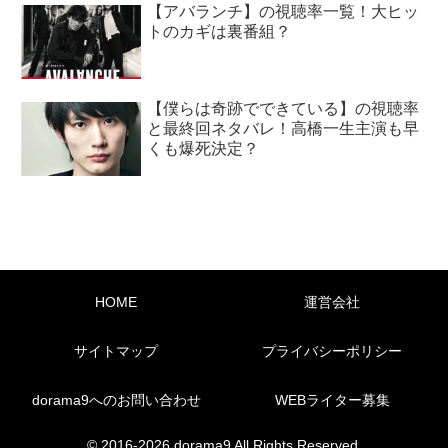
【アバランチ】の視聴率一覧！大ヒッ
トのカギは裏番組？
【僕らは奇跡でできている】の視聴率
と最終回ネタバレ！高橋一生主演も早
くも爆死決定？
HOME
運営会社
サイトマップ
プライバシーポリシー
dorama9へのお問い合わせ
WEBライター募集
© 2016-2026 dorama9 All Rights Reserved.