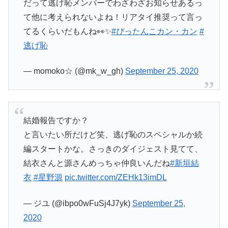
だって逃げ恥メンバーでわざわざお知らせあるっ
て他に考えられないよね！リアタイ推奨って言っ
てるくらいだもんね👀✨
#ぴったんこカン・カン
#
逃げ恥
— momoko☆ (@mk_w_gh)
September 25, 2020
結婚報告ですか？
と言いたい所だけど笑、逃げ恥のスペシャルか続
編スタートかな。さっきのダイジェスト見てて、
結衣さんと源さんめっちゃ仲良いんだね
#新垣結
衣
#星野源
pic.twitter.com/ZEHk13imDL
— ジユ (@ibpo0wFuSj4J7yk)
September 25,
2020