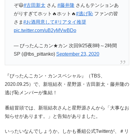
ぞ😃
#古田新太
さん
#藤井隆
さんもテンションあ
がりすぎてホット🔥ホット🔥
#逃げ恥
ファンの皆
さま
#お酒用意して
#リアタイ推奨
pic.twitter.com/uB2yMVwBDo
— ぴったんこカン★カン 次回9/25夜8時～2時間
SP (@tbs_pittanko)
September 23, 2020
『ぴったんこカン・カンスペシャル』（TBS、
2020.09.25）で、新垣結衣・星野源・古田新太・藤井隆の
逃げ恥メンバーが集結！
番組冒頭では、新垣結衣さんと星野源さんから「大事なお
知らせがあります。」と告知がありました。
いったいなんでしょうか。しかも番組公式Twitterが、＃リ