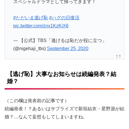
スペシャルドラマとして帰ってきます！
#ただいま逃げ恥
#ハグの日復活
pic.twitter.com/znx1KzKiX6
— 【公式】TBS「逃げるは恥だが役に立つ」
(@nigehaji_tbs)
September 25, 2020
【逃げ恥】大事なお知らせは続編発表？結
婚？
（この欄は発表前の記事です）
続編発表！？あるいはサプライズで新垣結衣・星野源が結
婚？…なんて妄想もしてしまいますね。