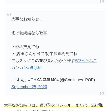
大事なお知らせ…
逃げ恥続編なら歓喜
・罪の声見てね
・(古田さんが出てる)半沢直樹見てね
でも久々にこの並び見れたから許す
#ぴったんこ
カンカン
#逃げ恥
— すん。#GHXA #MIU404 (@Continues_POP)
September 25, 2020
大事なお知らせは、逃げ恥スペシャル、または、逃げ恥