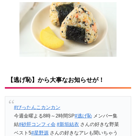
【逃げ恥】から大事なお知らせが！
#ぴったんこカンカン
今週金曜よる8時～2時間SP
#逃げ恥
メンバー集
結
#砂肝コンフィ会
#新垣結衣
さんの好きな野菜
ベスト5
#星野源
さんの好きなアレも聞いちゃう