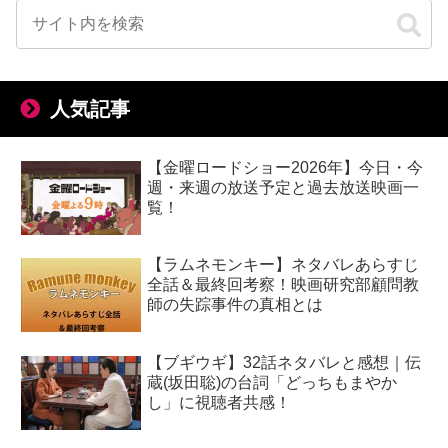
人気記事
【金曜ロードショー2026年】今日・今
週・来週の放送予定と過去放送映画一
覧！
【ラムネモンキー】ネタバレあらすじ
全話＆最終回考察！映画研究部顧問教
師の失踪事件の真相とは
【ブギウギ】32話ネタバレと感想｜伝
蔵(坂田聡)の台詞「どっちもまやか
し」に視聴者共感！