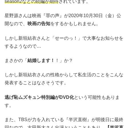
season2などの続編が期待
されています。
星野源さんは映画『罪の声』が2020年10月30日（金）公
開なので、
映画の告知
をするかもしれません。
しかし新垣結衣さんと「せーのっ！」で大事なお知らせを
するようなので…
まさかの「
結婚します！
！」か？
しかし新垣結衣さんの性格からして私生活のことをこんな
発表することはなさそうです。
逃げ恥ムズキュン特別編がDVD化
という可能性もありま
す。
また、TBSが力を入れている『半沢直樹』が明後日に最終
回なので、古田新太さん出演ということもあり、
【半沢直