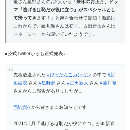
垣さん星野さんのお2人から「
来年のお正月、ドラ
マ『逃げるは恥だが役に立つ』がスペシャルとし
て帰ってきます！
」と声を合わせて告知！撮影は
これからで、藤井隆さんは初耳。古田新太さんは
マネージャーから聞いていたようです。
●公式Twitterからも正式発表↓
先程放送された
#ぴったんこカンカン
の中で
#新
垣結衣
さん
#星野源
さん
#古田新太
さん
#藤井隆
さんからご報告がありましたが…
#逃げ恥
から皆さまにお知らせです！
2021年1月「逃げるは恥だが役に立つ」が🎍新春