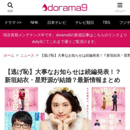
検索
メニュー
ドラマ >>
NHK
日本テレビ
テレビ朝日
TBS
フジ
現在長期メンテナンス中です。dorama9の新規記事はこちらのリンクより
dolly9にてこれまで通りご覧頂けます。
ホーム
ニュース
【逃げ恥】大事なお知らせは続編発表！？新垣結衣・星
【逃げ恥】大事なお知らせは続編発表！？
新垣結衣・星野源が結婚？最新情報まとめ