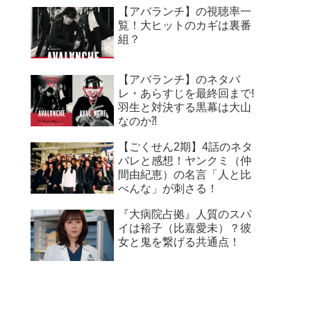
【アバランチ】の視聴率一
覧！大ヒットのカギは裏番
組？
【アバランチ】のネタバ
レ・あらすじを最終回まで!
羽生と対決する黒幕は大山
なのか⁈
【ごくせん2期】4話のネタ
バレと感想！ヤンクミ（仲
間由紀恵）の名言「人と比
べんな」が刺さる！
『大病院占拠』人質のスパ
イは裕子（比嘉愛未）？彼
女と鬼を繋げる共通点！