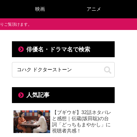
映画
アニメ
で通りご覧頂けます。
俳優名・ドラマ名で検索
人気記事
【ブギウギ】32話ネタバレ
と感想｜伝蔵(坂田聡)の台
詞「どっちもまやかし」に
視聴者共感！