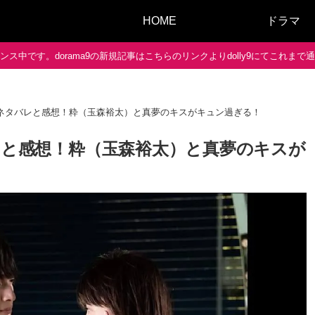
HOME
ドラマ
ス中です。dorama9の新規記事はこちらのリンクよりdolly9にてこれま
】5話のネタバレと感想！粋（玉森裕太）と真夢のキスがキュン過ぎる！
ネタバレと感想！粋（玉森裕太）と真夢のキスが