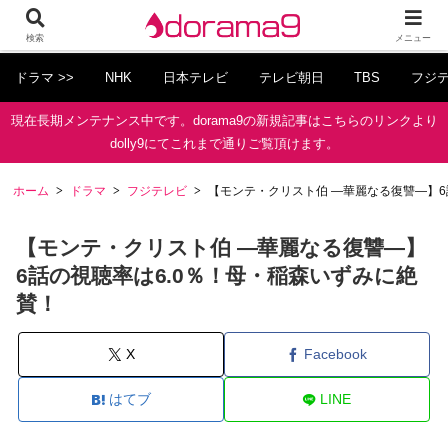
検索
メニュー
ドラマ >>
NHK
日本テレビ
テレビ朝日
TBS
フジ
現在長期メンテナンス中です。dorama9の新規記事はこちらのリンクより
dolly9にてこれまで通りご覧頂けます。
ホーム
ドラマ
フジテレビ
【モンテ・クリスト伯 ―華麗なる復讐―】6
【モンテ・クリスト伯 ―華麗なる復讐―】
6話の視聴率は6.0％！母・稲森いずみに絶
賛！
X
Facebook
はてブ
LINE