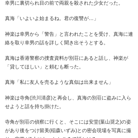
幸男に裏切られ目の前で両親を殺された少女だった。
真海「いよいよ始まるね。君の復讐が…」
神楽は幸男から「警告」と言われたことを受け、真海に連
絡を取り幸男の話を詳しく聞き出そうとする。
真海は香港警察の捜査資料が別荘にあると話し、神楽が
「貸してほしい」と頼むも断った。
真海「私に友人を売るような真似は出来ません」
神楽は寺角(渋川清彦)と再会し、真海の別荘に盗みに入ら
せようと話を持ち掛けた。
寺角が別荘の偵察に行くと、そこには安堂(葉山奨之)の姿
があり後をつけ留美(稲森いずみ)との密会現場を写真に撮