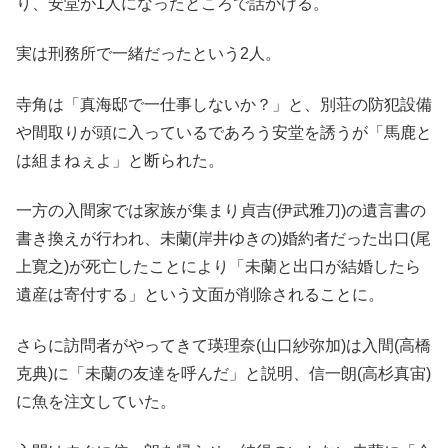
り、安堂が1人になったところで話かける。
実は刑務所で一緒だったという2人。
寺角は「真海邸で一仕事しないか？」と、別荘の防犯設備
や間取りが頭に入っているであろう安堂を誘うが「馬鹿と
は組まねぇよ」と断られた。
一方の入間家では家族が集まり貞吉(伊武雅刀)の遺言書の
書き換えが行われ、未蘭(岸井ゆきの)婚約者だった出口(尾
上寛之)が死亡したことにより「未蘭と出口が結婚したら
遺産は寄付する」という文面が削除されることに。
さらに訪問者がやってきて瑛理奈(山口紗弥加)は入間(高橋
克典)に「未蘭の友達を呼んだ」と説明、信一朗(高杉真宙)
に魚を注文していた。