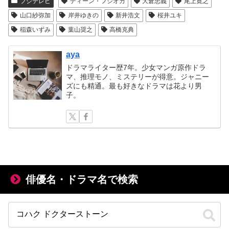
フジテレビ
ディーン・フジオカ
大倉忠義
尾上寛之
山口紗弥加
岸井ゆきの
新井浩文
桜井ユキ
稲森いずみ
葉山奨之
高橋克典
aya
ドラマライター歴7年。少女マンガ原作ドラ
マ、推理モノ、ミステリーが得意。ジャニー
ズにも精通。最も好きなドラマは花より男
子。
俳優名・ドラマ名で検索