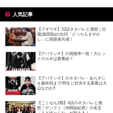
人気記事
【ブギウギ】32話ネタバレと感想｜伝
蔵(坂田聡)の台詞「どっちもまやか
し」に視聴者共感！
【アバランチ】の視聴率一覧！大ヒッ
トのカギは裏番組？
【アバランチ】のネタバレ・あらすじ
を最終回まで!羽生と対決する黒幕は大
山なのか⁈
【ごくせん2期】4話のネタバレと感
想！ヤンクミ（仲間由紀恵）の名言
「人と比べんな」が刺さる！