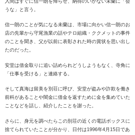
入間はすぐに信一朗を帰らせ、納得のいかない未蘭に「会
うな」と言う。
信一朗のことが気になる未蘭は、市場に向かい信一朗のお
店の先輩から守尾漁業の話やテロ組織・ククメットの事件
のことを聞き、父が以前に表彰された時の賞状を思い出し
たのだった。
安堂は借金取りに追い詰められどうしようもなく、寺角に
「仕事を受ける」と連絡する。
そして真海は留美を別荘に呼び、安堂が盗みや詐欺を働き
前科があることや闇金に借金を返すために金を集めていた
ことなどを話し、紹介したことを謝った。
さらに、身元を調べたらこの別荘の近くの電話ボックスに
捨てられていたことが分かり、日付は1996年4月15日であ