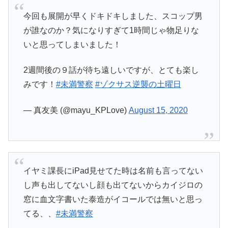
今回も展開が早くドキドキしました、スコップ男
が誰なのか？気になりすぎて1時間じゃ物足りな
いと思ってしまいました！
2週間後の９話が待ち遠しいですが、とても楽し
みです！
#未満警察
#ゾクサス逆襲の土曜日
— 真友美 (@mayu_KPLove)
August 15, 2020
イヤミ課長にiPad見せてた時は名前も言ってない
し声も出してないし顔も出てないからカイジロの
窓に血文字書いた泰造がイコールでは無いと思っ
てる、、
#未満警察