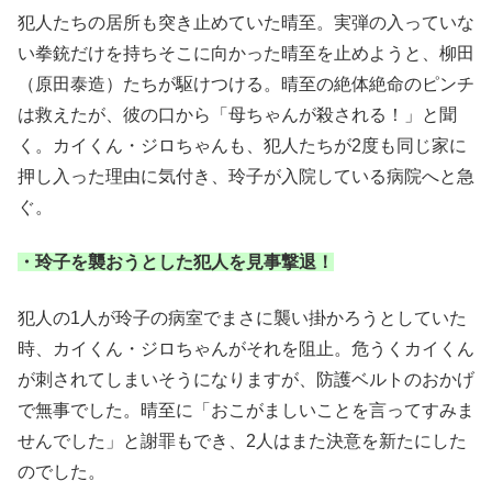
犯人たちの居所も突き止めていた晴至。実弾の入っていな
い拳銃だけを持ちそこに向かった晴至を止めようと、柳田
（原田泰造）たちが駆けつける。晴至の絶体絶命のピンチ
は救えたが、彼の口から「母ちゃんが殺される！」と聞
く。カイくん・ジロちゃんも、犯人たちが2度も同じ家に
押し入った理由に気付き、玲子が入院している病院へと急
ぐ。
・玲子を襲おうとした犯人を見事撃退！
犯人の1人が玲子の病室でまさに襲い掛かろうとしていた
時、カイくん・ジロちゃんがそれを阻止。危うくカイくん
が刺されてしまいそうになりますが、防護ベルトのおかげ
で無事でした。晴至に「おこがましいことを言ってすみま
せんでした」と謝罪もでき、2人はまた決意を新たにした
のでした。