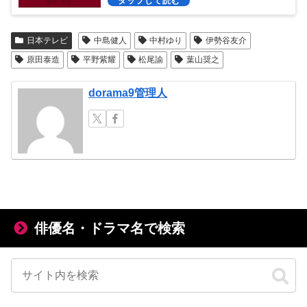
日本テレビ
中島健人
中村ゆり
伊勢谷友介
原田泰造
平野紫耀
松尾諭
葉山奨之
dorama9管理人
俳優名・ドラマ名で検索