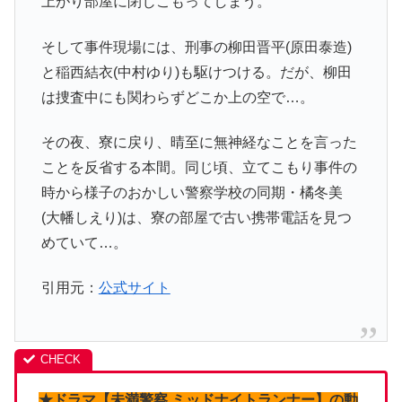
上がり部屋に閉じこもってしまう。
そして事件現場には、刑事の柳田晋平(原田泰造)
と稲西結衣(中村ゆり)も駆けつける。だが、柳田
は捜査中にも関わらずどこか上の空で…。
その夜、寮に戻り、晴至に無神経なことを言った
ことを反省する本間。同じ頃、立てこもり事件の
時から様子のおかしい警察学校の同期・橘冬美
(大幡しえり)は、寮の部屋で古い携帯電話を見つ
めていて…。
引用元：
公式サイト
★ドラマ【未満警察 ミッドナイトランナー】の動