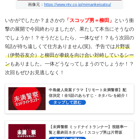
画像元：
https://www.ntv.co.jp/mimankeisatsu/
いかがでしたか？まさかの
「スコップ男＝柳田」
という衝
撃の展開で今回終わりましたが、果たして本当にそうなの
でしょうか！？そうだとしたら、一体なぜ！？もう次回の
9話が待ち遠しくて仕方ありません(笑)。予告では
片野坂
（伊勢谷友介）と柳田が拳銃を向け合い対峙しているシー
ン
もありました。一体どうなってしまうのでしょうか！？
次回もぜひお見逃しなく！
中島健人発案ドラマ【リモート未満警察】配
信決定！全5話のあらすじ・ネタバレを紹介！
カイくん&ジロちゃんの絆！
【未満警察 ミッドナイトランナー】視聴率一
覧と最終回ネタバレ！スコップ男は片野坂
（伊勢谷）！？驚くべき事件の真実とは！？