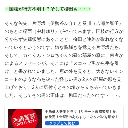
・国枝が行方不明！？そして柳田も・・・
そんな矢先、片野坂（伊勢谷友介）と及川（吉瀬美智子）
のもとに稲西（中村ゆり）がやって来ます。国枝の行方が
分からず失踪状態にあることと、柳田と連絡が取れなくな
っているというのです。嫌な胸騒ぎを覚える片野坂たち。
そして、カイくん・ジロちゃんの寮の部屋の窓に、何者か
によるメッセージが。そこには「スコップ男から手を引
け」と書かれていました。窓の外を見ると、大きなレイン
コートのような布を被った怪しい男が2人の部屋の窓を見
上げており、2人に気付くとその場から立ち去っていきま
した。そしてその男の正体は、柳田だったのです・・・。
中島健人発案ドラマ【リモート未満警察】配
信決定！全5話のあらすじ・ネタバレを紹介！
カイくん&ジロちゃんの絆！