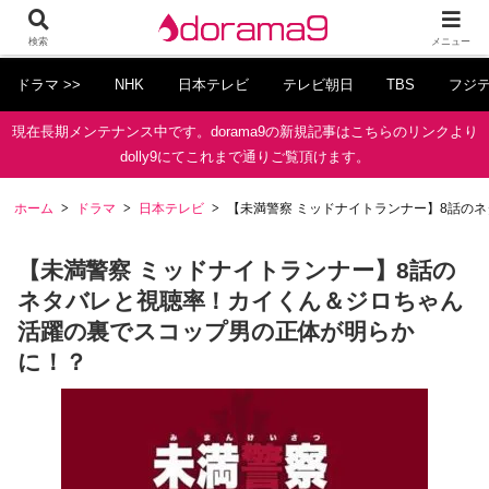
検索
メニュー
ドラマ >>
NHK
日本テレビ
テレビ朝日
TBS
フジ
現在長期メンテナンス中です。dorama9の新規記事はこちらのリンクより
dolly9にてこれまで通りご覧頂けます。
ホーム
ドラマ
日本テレビ
【未満警察 ミッドナイトランナー】8話の
【未満警察 ミッドナイトランナー】8話の
ネタバレと視聴率！カイくん＆ジロちゃん
活躍の裏でスコップ男の正体が明らか
に！？