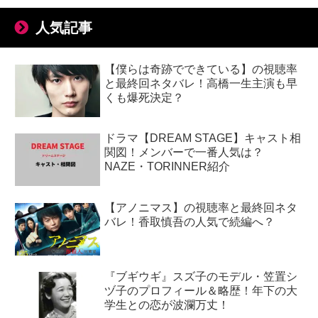
人気記事
【僕らは奇跡でできている】の視聴率
と最終回ネタバレ！高橋一生主演も早
くも爆死決定？
ドラマ【DREAM STAGE】キャスト相
関図！メンバーで一番人気は？
NAZE・TORINNER紹介
【アノニマス】の視聴率と最終回ネタ
バレ！香取慎吾の人気で続編へ？
『ブギウギ』スズ子のモデル・笠置シ
ヅ子のプロフィール＆略歴！年下の大
学生との恋が波瀾万丈！