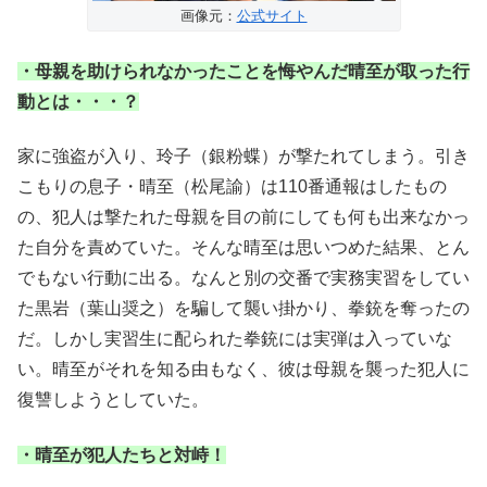
画像元：
公式サイト
・母親を助けられなかったことを悔やんだ晴至が取った行
動とは・・・？
家に強盗が入り、玲子（銀粉蝶）が撃たれてしまう。引き
こもりの息子・晴至（松尾諭）は110番通報はしたもの
の、犯人は撃たれた母親を目の前にしても何も出来なかっ
た自分を責めていた。そんな晴至は思いつめた結果、とん
でもない行動に出る。なんと別の交番で実務実習をしてい
た黒岩（葉山奨之）を騙して襲い掛かり、拳銃を奪ったの
だ。しかし実習生に配られた拳銃には実弾は入っていな
い。晴至がそれを知る由もなく、彼は母親を襲った犯人に
復讐しようとしていた。
・晴至が犯人たちと対峙！