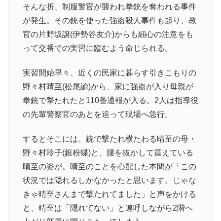
そんな折、制服警官が襲われ拳銃を奪われる事件
が発生。その銃を使った強盗殺人事件も起り、教
官の片野坂譲(伊勢谷友介)からも細心の注意をも
って交番での実習に臨むよう命じられる。
実習開始早々、近くの民家に暮らす引きこもりの
野々村晴至(松尾諭)から、家に強盗が入り母親が
拳銃で撃たれたと110番通報が入る。2人は指導役
の先輩警察官のあとを追って現場へ急行。
するとそこには、銃で撃たれ横たわる晴至の母・
野々村玲子(銀粉蝶)と、腰を抜かして震えている
晴至の姿が。晴至のことを心配した本間が「この
状況では隠れるしかなかったと思います。じゃな
きゃ晴至さんまで撃たれてました」と声をかける
と、晴至は「隠れてない」と連呼しながら2階へ