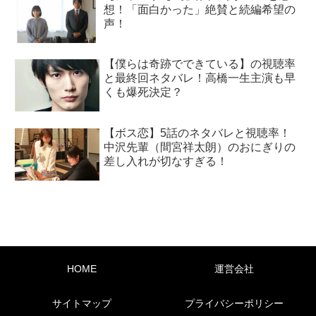
想！「面白かった」絶賛と続編希望の
声！
【僕らは奇跡でできている】の視聴率
と最終回ネタバレ！高橋一生主演も早
くも爆死決定？
【ボス恋】5話のネタバレと視聴率！
中沢先輩（間宮祥太朗）のおにぎりの
差し入れが切なすぎる！
HOME
運営会社
サイトマップ
プライバシーポリシー