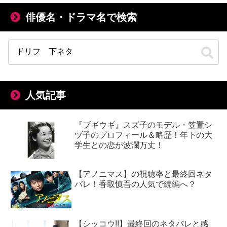
俳優名・ドラマ名で検索
人気記事
『ブギウギ』スズ子のモデル・笠置シ
ヅ子のプロフィール＆略歴！年下の大
学生との恋が波瀾万丈！
【アノニマス】の視聴率と最終回ネタ
バレ！香取慎吾の人気で続編へ？
【シッコウ!!】最終回のネタバレと感