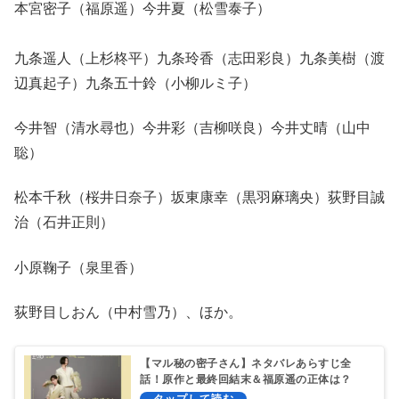
本宮密子（福原遥）今井夏（松雪泰子）
九条遥人（上杉柊平）九条玲香（志田彩良）九条美樹（渡
辺真起子）九条五十鈴（小柳ルミ子）
今井智（清水尋也）今井彩（吉柳咲良）今井丈晴（山中
聡）
松本千秋（桜井日奈子）坂東康幸（黒羽麻璃央）荻野目誠
治（石井正則）
小原鞠子（泉里香）
荻野目しおん（中村雪乃）、ほか。
【マル秘の密子さん】ネタバレあらすじ全
話！原作と最終回結末＆福原遥の正体は？