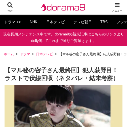
検索
メニュー
ドラマ >>
NHK
日本テレビ
テレビ朝日
TBS
フジ
現在長期メンテナンス中です。dorama9の新規記事はこちらのリンクより
dolly9にてこれまで通りご覧頂けます。
ホーム
ドラマ
日本テレビ
【マル秘の密子さん最終回】犯人荻野目！ラ
【マル秘の密子さん最終回】犯人荻野目！
ラストで伏線回収（ネタバレ・結末考察）