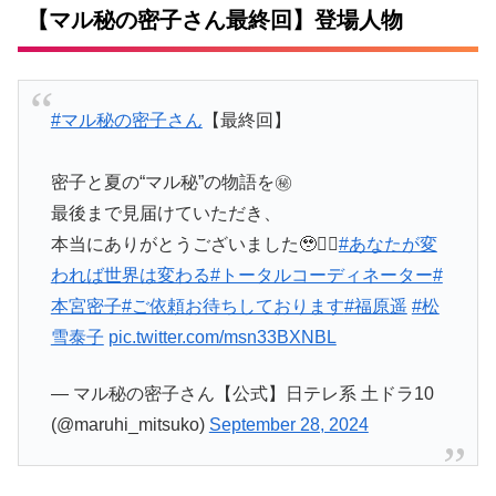
【マル秘の密子さん最終回】登場人物
#マル秘の密子さん
【最終回】
密子と夏の“マル秘”の物語を㊙️
最後まで見届けていただき、
本当にありがとうございました🥹🙇‍♀️
#あなたが変
われば世界は変わる
#トータルコーディネーター
#
本宮密子
#ご依頼お待ちしております
#福原遥
#松
雪泰子
pic.twitter.com/msn33BXNBL
— マル秘の密子さん【公式】日テレ系 土ドラ10
(@maruhi_mitsuko)
September 28, 2024