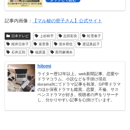
記事内画像：
【マル秘の密子さん】公式サイト
日本テレビ
上杉柊平
志田彩良
松雪泰子
桜井日奈子
泉里香
清水尋也
渡辺真起子
石井正則
福原遥
黒羽麻璃央
hitomi
ライター歴12年以上。web新聞記事、恋愛や
ドラマコラム、小説などを手掛け現在
dorama9にてドラマ記事を執筆。GP帯ドラマ
のほか深夜ドラマも鑑賞。恋愛、不倫、サス
ペンスドラマが好き。視聴者の声をリサーチ
し、分かりやすい記事を心掛けています。