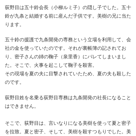
荻野目は五十鈴会長（小柳ルミ子）の隠し子でした。五十
鈴が九条と結婚する前に産んだ子供です。美樹の兄に当た
ります。
五十鈴の援護で九条開発の専務という立場を利用して、会
社の金を使っていたのです。それが裏帳簿の記されてお
り、密子さんの姉の鞠子（泉里香）にバレてしまいまし
た。そこで、火事を起こして鞠子を殺害。
その現場を夏の夫に目撃されていたため、夏の夫も殺した
のです。
荻野目姓を名乗る荻野目専務は九条開発の社長になること
はできません。
そこで、荻野目は、言いなりになる美樹を使って夏と密子
を拉致。夏と密子、そして、美樹を殺すつもりでした。美