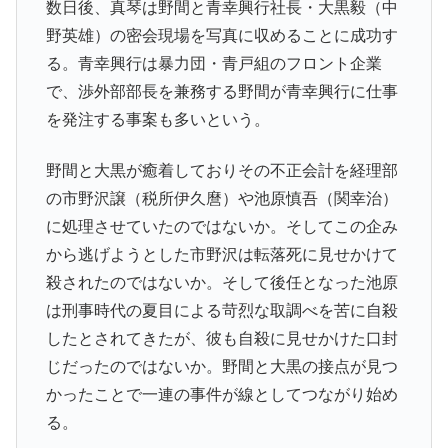
数日後、真琴は野間と青幸興行社長・大黒毅（中
野英雄）の密会現場を写真に収めることに成功す
る。青幸興行は暴力団・青戸組のフロント企業
で、渉外部部長を兼務する野間が青幸興行に仕事
を発注する事案も多いという。
野間と大黒が癒着しておりその不正会計を経理部
の市野沢譲（税所伊久麿）や池原慎吾（関幸治）
に処理させていたのではないか。そしてこの企み
から逃げようとした市野沢は転落死に見せかけて
殺されたのではないか。そして後任となった池原
は刑事時代の夏目による苛烈な取調べを苦に自殺
したとされてきたが、彼も自殺に見せかけた口封
じだったのではないか。野間と大黒の接点が見つ
かったことで一連の事件が線としてつながり始め
る。