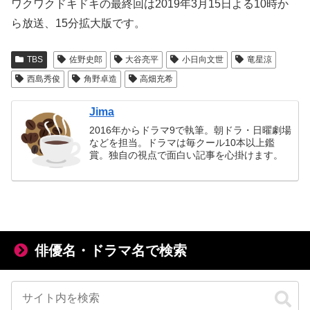
ワクワクドキドキの最終回は2019年3月15日よる10時か
ら放送、15分拡大版です。
TBS
佐野史郎
大谷亮平
小日向文世
竜星涼
西島秀俊
角野卓造
高畑充希
Jima
2016年からドラマ9で執筆。朝ドラ・日曜劇場
などを担当。ドラマは毎クール10本以上鑑
賞。独自の視点で面白い記事を心掛けます。
俳優名・ドラマ名で検索