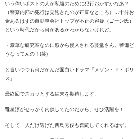
いう偉いポストの人が私腹のために犯行おかすかなあ？
（警察内部の犯行は見飽きたのが正直なところ）…十分お
金あるはずの自動車会社トップが不正の容疑（ゴーン氏）
という時代だから何があるかわからないけれど。
・豪華な研究室なのに窓から侵入される藤堂さん。警備ど
うなってんの！(笑)
と言いつつも何だかんだ面白いドラマ『メゾン・ド・ポリ
ス』
最終回でスカッとする結末を期待します。
竜星涼がせっかく内偵してたのだから、ぜひ活躍を！
そして一人だけ逃げた西島秀俊も奮闘してくれるはず。