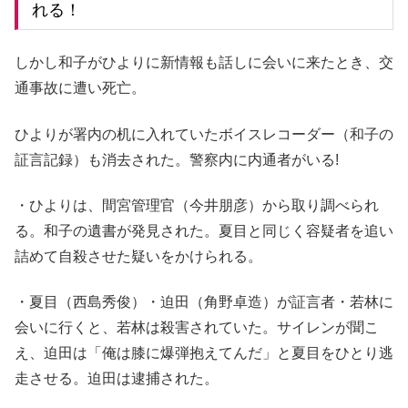
れる！
しかし和子がひよりに新情報も話しに会いに来たとき、交
通事故に遭い死亡。
ひよりが署内の机に入れていたボイスレコーダー（和子の
証言記録）も消去された。警察内に内通者がいる!
・ひよりは、間宮管理官（今井朋彦）から取り調べられ
る。和子の遺書が発見された。夏目と同じく容疑者を追い
詰めて自殺させた疑いをかけられる。
・夏目（西島秀俊）・迫田（角野卓造）が証言者・若林に
会いに行くと、若林は殺害されていた。サイレンが聞こ
え、迫田は「俺は膝に爆弾抱えてんだ」と夏目をひとり逃
走させる。迫田は逮捕された。