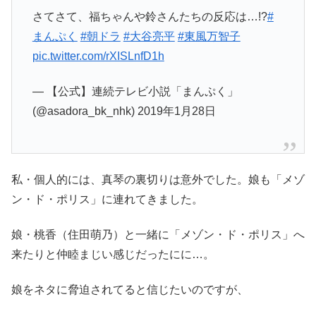
さてさて、福ちゃんや鈴さんたちの反応は…!?
#
まんぷく
#朝ドラ
#大谷亮平
#東風万智子
pic.twitter.com/rXISLnfD1h
— 【公式】連続テレビ小説「まんぷく」
(@asadora_bk_nhk) 2019年1月28日
私・個人的には、真琴の裏切りは意外でした。娘も「メゾ
ン・ド・ポリス」に連れてきました。
娘・桃香（住田萌乃）と一緒に「メゾン・ド・ポリス」へ
来たりと仲睦まじい感じだったにに…。
娘をネタに脅迫されてると信じたいのですが、