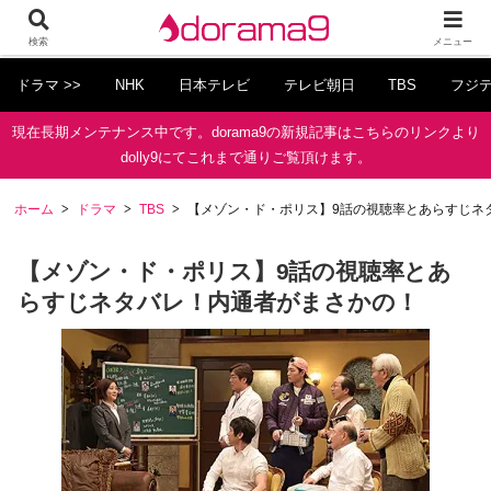
検索
メニュー
ドラマ >>
NHK
日本テレビ
テレビ朝日
TBS
フジ
現在長期メンテナンス中です。dorama9の新規記事はこちらのリンクより
dolly9にてこれまで通りご覧頂けます。
ホーム
ドラマ
TBS
【メゾン・ド・ポリス】9話の視聴率とあらすじネ
【メゾン・ド・ポリス】9話の視聴率とあ
らすじネタバレ！内通者がまさかの！