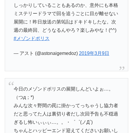
しっかりしていることもあるのか、意外にも本格
ミステリードラマで回を追うごとに目が離せない
展開に！昨日放送の第9話はドキドキしたな。次
週の最終回、どうなるんやろ？楽しみやな！(^^)
#メゾンドポリス
— アスト (@astonaigemedoz)
2019年3月9日
今日のメゾンドポリスの展開しんどいよぉ…。
（つд；*)
みんな次々野間の罠に掛かってっちゃうし協力者
だと思ってた人は裏切り者だし次回予告も不穏過
ぎるし怖いぃぃぃ…。。・゜゜(ノД`)
ちゃんとハッピーエンド迎えてくださいお願いし