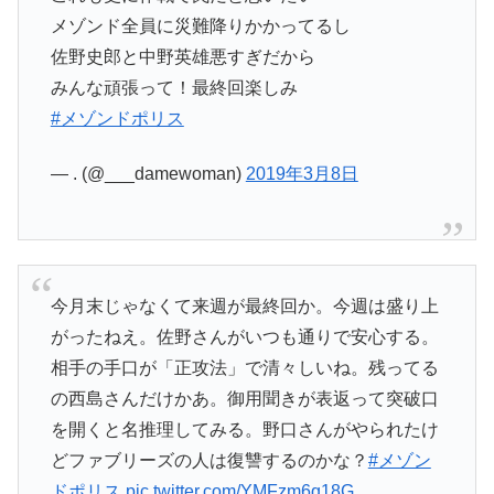
メゾンド全員に災難降りかかってるし
佐野史郎と中野英雄悪すぎだから
みんな頑張って！最終回楽しみ
#メゾンドポリス
— . (@___damewoman)
2019年3月8日
今月末じゃなくて来週が最終回か。今週は盛り上
がったねえ。佐野さんがいつも通りで安心する。
相手の手口が「正攻法」で清々しいね。残ってる
の西島さんだけかあ。御用聞きが表返って突破口
を開くと名推理してみる。野口さんがやられたけ
どファブリーズの人は復讐するのかな？
#メゾン
ドポリス
pic.twitter.com/YMFzm6q18G