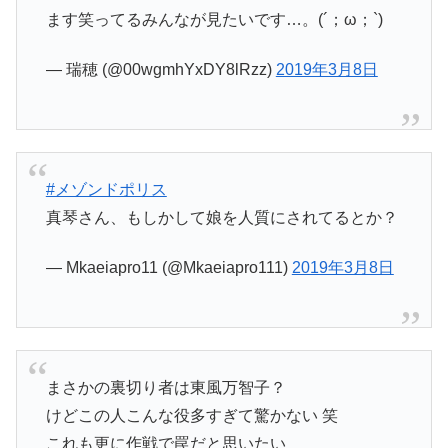
ます笑ってるみんなが見たいです…。(´；ω；`)
— 瑞穂 (@00wgmhYxDY8lRzz)
2019年3月8日
#メゾンドポリス
真琴さん、もしかして娘を人質にされてるとか？
— Mkaeiapro11 (@Mkaeiapro111)
2019年3月8日
まさかの裏切り者は東風万智子？
けどこの人こんな役多すぎて驚かない 笑
これも更に作戦で罠だと思いたい