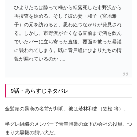
ひよりたちは酔って橋から転落死した市野沢から
再捜査を始める。そして彼の妻・和子（宮地雅
子）の元を訪ねると、思わぬつながりが発見され
る。しかし、市野沢が亡くなる直前まで酒を飲ん
でいたバーに立ち寄った直後、覆面を被った暴漢
に襲われてしまう。既に青戸組にひよりたちの情
報が漏れているのか…。
9話・あらすじネタバレ
金髪頭の暴漢の名前が判明。彼は若林和史（笠松 将）。
半グレ組織のメンバーで青幸興業の傘下の会社の役員。つ
まり大黒毅の飼い犬だ。