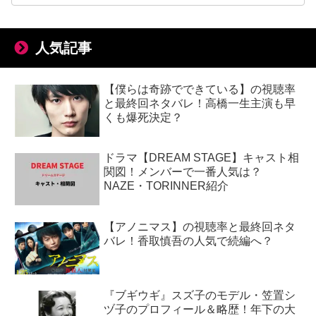
人気記事
【僕らは奇跡でできている】の視聴率
と最終回ネタバレ！高橋一生主演も早
くも爆死決定？
ドラマ【DREAM STAGE】キャスト相
関図！メンバーで一番人気は？
NAZE・TORINNER紹介
【アノニマス】の視聴率と最終回ネタ
バレ！香取慎吾の人気で続編へ？
『ブギウギ』スズ子のモデル・笠置シ
ヅ子のプロフィール＆略歴！年下の大