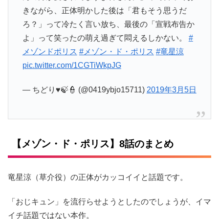
きながら、正体明かした後は「君もそう思うだ
ろ？」って冷たく言い放ち、最後の「宣戦布告か
よ」って笑ったの萌え過ぎて悶えるしかない。
#
メゾンドポリス
#メゾン・ド・ポリス
#竜星涼
pic.twitter.com/1CGTiWkpJG
— ちどり♥🍃👮 (@0419ybjo15711)
2019年3月5日
【メゾン・ド・ポリス】8話のまとめ
竜星涼（草介役）の正体がカッコイイと話題です。
「おじキュン」を流行らせようとしたのでしょうが、イマ
イチ話題ではない本作。