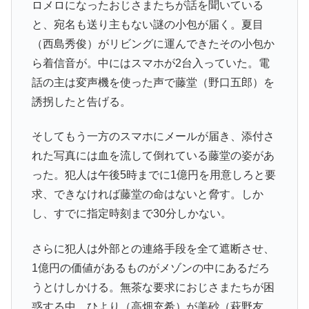
ロメロになったおじさまたちが話を聞いている
と、宛名も送り主もない謎の小包が届く。夏目
（西島秀俊）がリビングに運んできたその小包か
ら着信音が。中にはスマホが2台入っていた。電
話の主は変声機を使った声で藤堂（野口五郎）を
誘拐したと告げる。
そしてもう一方のスマホにメールが届き、添付さ
れた写真には血を流して倒れている藤堂の姿があ
った。犯人は午後5時までに1億円を用意しろと要
求、できなければ藤堂の命はないと脅す。しか
し、すでに指定時刻まで30分しかない。
さらに犯人は外部との連絡手段を全て遮断させ、
1億円の価値があるものがメゾンの中にあるだろ
うとけしかける。無茶な要求におじさまたちが困
惑する中、ひより（高畑充希）が美砂（萩野友