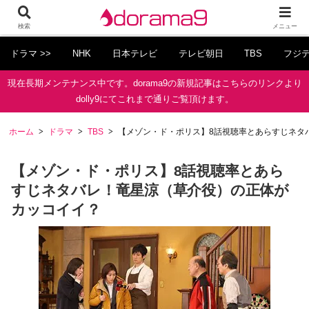
検索
メニュー
ドラマ >>
NHK
日本テレビ
テレビ朝日
TBS
フジ
現在長期メンテナンス中です。dorama9の新規記事はこちらのリンクより
dolly9にてこれまで通りご覧頂けます。
ホーム
ドラマ
TBS
【メゾン・ド・ポリス】8話視聴率とあらすじネタ
【メゾン・ド・ポリス】8話視聴率とあら
すじネタバレ！竜星涼（草介役）の正体が
カッコイイ？