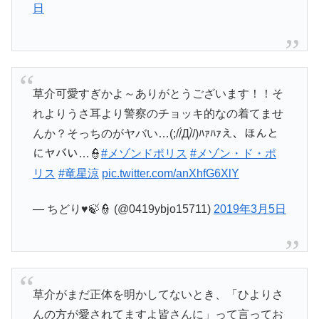
日
草介可愛すぎかよ～ありがとうございます！！そ
れよりうさ耳より警察のチョッキ的なの着てませ
んか？そっちのがヤバい…(;//́Д/̀/)ﾊｧﾊｧえ、ほんと
にヤバい…👮
#メゾンドポリス
#メゾン・ド・ポ
リス
#竜星涼
pic.twitter.com/anXhfG6XlY
— ちどり♥🍃👮 (@0419ybjo15711)
2019年3月5日
草介がまだ正体を明かしてないとき、「ひよりさ
んの方が愛されてますよ皆さんに」って言ってお