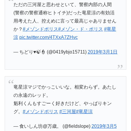
ただの三河屋と思わせといて、警察内部の人間
(警察の警察通称ヒトイチ)だった竜星涼の有効活
用考えた人、控えめに言って最高じゃありません
か？
#メゾンドポリス
#メゾン・ド・ポリス
#竜星
涼
pic.twitter.com/4TXxA7ZHvc
— ちどり♥🍃👮 (@0419ybjo15711)
2019年3月1日
竜星涼マジでかっこいいな。相変わらず。あたし
の永遠のレッド。
魁利くんもすごーく好きだけど、やっぱりキン
グ。
#メゾンドポリス
#三河屋
#竜星涼
— 食いしん坊@万歳。 (@fieldslope)
2019年3月5