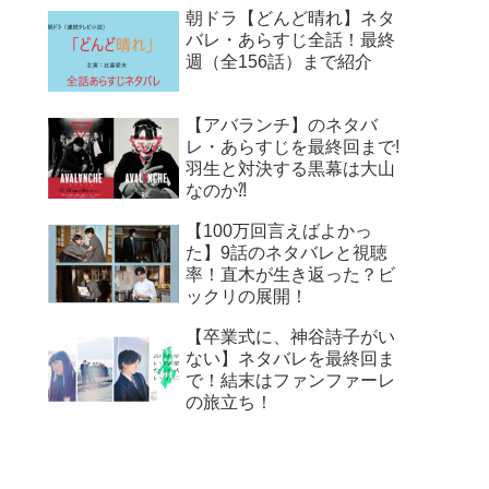
朝ドラ【どんど晴れ】ネタ
バレ・あらすじ全話！最終
週（全156話）まで紹介
【アバランチ】のネタバ
レ・あらすじを最終回まで!
羽生と対決する黒幕は大山
なのか⁈
【100万回言えばよかっ
た】9話のネタバレと視聴
率！直木が生き返った？ビ
ックリの展開！
【卒業式に、神谷詩子がい
ない】ネタバレを最終回ま
で！結末はファンファーレ
の旅立ち！