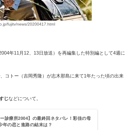
co.jp/fujitv/news/20200417.html
2004年11月12、13日放送）を再編集した特別編として4週に
ーで、コトー（吉岡秀隆）が志木那島に来て1年たった頃の出来
らすじ
などについて。
コトー診療所2004】の最終回ネタバレ！彩佳の母
少年の恋と進路の結末は？