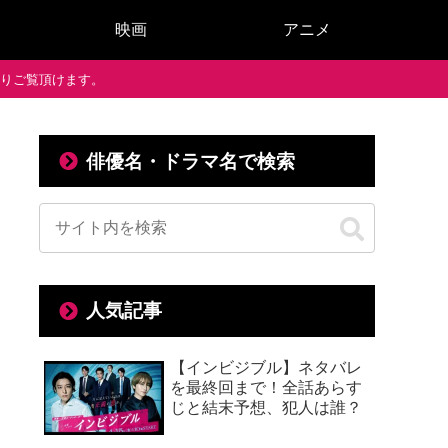
映画
アニメ
で通りご覧頂けます。
俳優名・ドラマ名で検索
人気記事
【インビジブル】ネタバレ
を最終回まで！全話あらす
じと結末予想、犯人は誰？