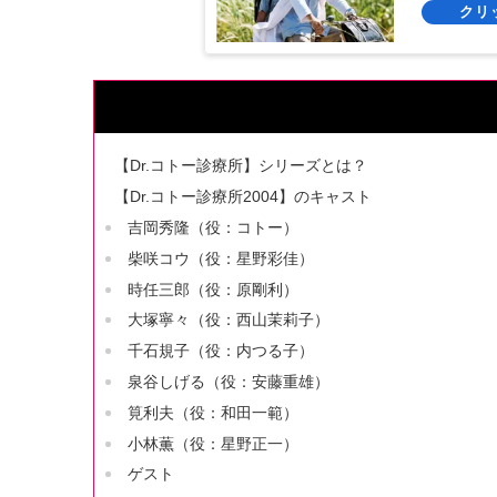
【Dr.コトー診療所】シリーズとは？
【Dr.コトー診療所2004】のキャスト
吉岡秀隆（役：コトー）
柴咲コウ（役：星野彩佳）
時任三郎（役：原剛利）
大塚寧々（役：西山茉莉子）
千石規子（役：内つる子）
泉谷しげる（役：安藤重雄）
筧利夫（役：和田一範）
小林薫（役：星野正一）
ゲスト