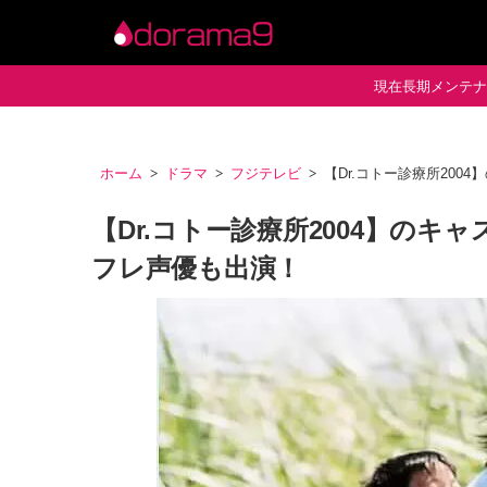
現在長期メンテナン
ホーム
ドラマ
フジテレビ
【Dr.コトー診療所20
【Dr.コトー診療所2004】の
フレ声優も出演！