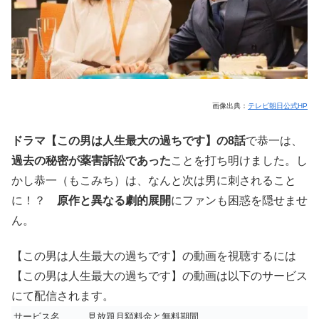
画像出典：
テレビ朝日公式HP
ドラマ【この男は人生最大の過ちです】の8話
で恭一は、
過去の秘密が薬害訴訟であった
ことを打ち明けました。し
かし恭一（もこみち）は、なんと次は男に刺されること
に！？
原作と異なる劇的展開
にファンも困惑を隠せませ
ん。
【この男は人生最大の過ちです】の動画を視聴するには
【この男は人生最大の過ちです】の動画は以下のサービス
にて配信されます。
サービス名
見放題月額料金と無料期間