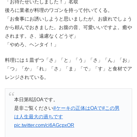
「お待たせいたしました！」名取
後ろに業者が料理のワゴンを持って付いてくる。
「お食事にお誘いしようと思いましたが、お疲れでしょう
から頼んでおきました。お腹の音、可愛いいですよ。癒や
されます。さ、遠慮なくどうぞ」
「やめろ、ヘンタイ！」
料理には１皿ずつ「さ」「と」「う」「さ」「ん」「お」
「つ」「か」「れ」「さ」「ま」「で」「す」と食材でア
レンジされている。
本日第8話OAです。
是非ご覧ください
#ケーキの正体はOAで
#この男
は人生最大の過ちです
pic.twitter.com/ci6AGcpxOR