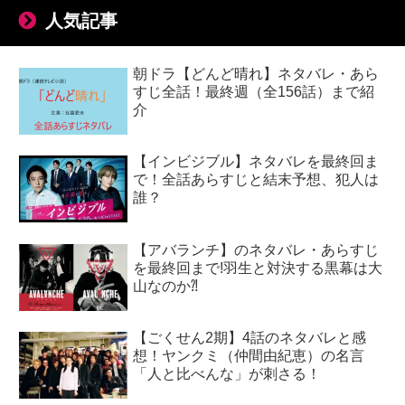
人気記事
朝ドラ【どんど晴れ】ネタバレ・あら
すじ全話！最終週（全156話）まで紹
介
【インビジブル】ネタバレを最終回ま
で！全話あらすじと結末予想、犯人は
誰？
【アバランチ】のネタバレ・あらすじ
を最終回まで!羽生と対決する黒幕は大
山なのか⁈
【ごくせん2期】4話のネタバレと感
想！ヤンクミ（仲間由紀恵）の名言
「人と比べんな」が刺さる！