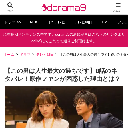
検索
メニュー
ドラマ >>
NHK
日本テレビ
テレビ朝日
TBS
フジ
現在長期メンテナンス中です。dorama9の新規記事はこちらのリンクより
dolly9にてこれまで通りご覧頂けます。
ホーム
ドラマ
テレビ朝日
【この男は人生最大の過ちです】8話のネタ
【この男は人生最大の過ちです】8話のネ
タバレ！原作ファンが困惑した理由とは？