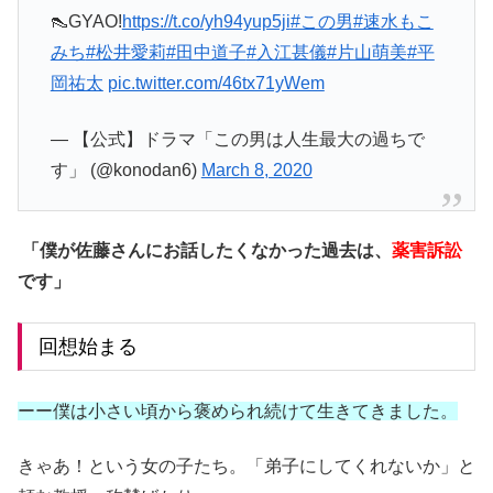
👠GYAO!
https://t.co/yh94yup5ji
#この男
#速水もこ
みち
#松井愛莉
#田中道子
#入江甚儀
#片山萌美
#平
岡祐太
pic.twitter.com/46tx71yWem
— 【公式】ドラマ「この男は人生最大の過ちで
す」 (@konodan6)
March 8, 2020
「僕が佐藤さんにお話したくなかった過去は、
薬害訴訟
です」
回想始まる
ーー僕は小さい頃から褒められ続けて生きてきました。
きゃあ！という女の子たち。「弟子にしてくれないか」と