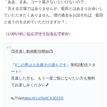
「ああ、まあ。コート返さないといけないので」
「言える立場ではありませんが、藍田とはあまりお会いし
ていただきたくありません。僕の過去をお話すれば、藍田
と会うのを止めていただけますか？」
（
いやいや。なんでそうなるんですか
）
📺見逃し動画配信開始📺
『
#この男は人生最大の過ちです
』第8話配信スタ
ート✨
見逃した方も、もう一度ご覧になりたい方も無料
でお楽しみください🎵
👠TVer
https://t.co/3wtCXJ022G