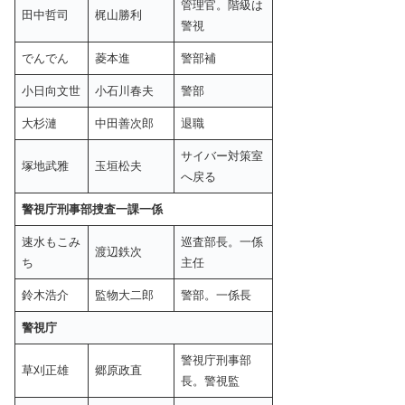
管理官。階級は
田中哲司
梶山勝利
警視
でんでん
菱本進
警部補
小日向文世
小石川春夫
警部
大杉漣
中田善次郎
退職
サイバー対策室
塚地武雅
玉垣松夫
へ戻る
警視庁刑事部捜査一課一係
速水もこみ
巡査部長。一係
渡辺鉄次
ち
主任
鈴木浩介
監物大二郎
警部。一係長
警視庁
警視庁刑事部
草刈正雄
郷原政直
長。警視監