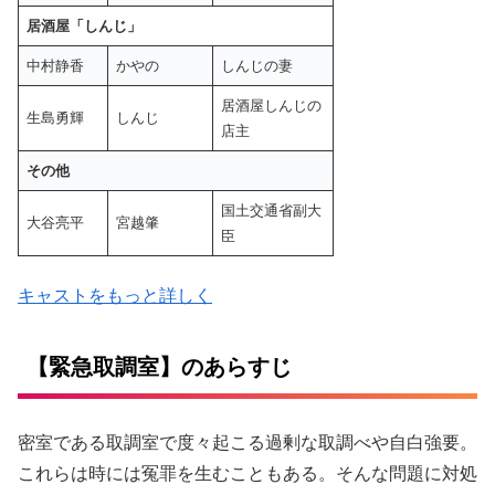
居酒屋「しんじ」
中村静香
かやの
しんじの妻
居酒屋しんじの
生島勇輝
しんじ
店主
その他
国土交通省副大
大谷亮平
宮越肇
臣
キャストをもっと詳しく
【緊急取調室】のあらすじ
密室である取調室で度々起こる過剰な取調べや自白強要。
これらは時には冤罪を生むこともある。そんな問題に対処