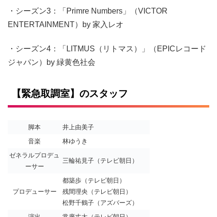
・シーズン3：「Primre Numbers」（VICTOR
ENTERTAINMENT）by 家入レオ
・シーズン4：「LITMUS（リトマス）」（EPICレコード
ジャパン）by 緑黄色社会
【緊急取調室】のスタッフ
脚本
井上由美子
音楽
林ゆうき
ゼネラルプロデュ
三輪祐見子（テレビ朝日）
ーサー
都築歩（テレビ朝日）
プロデューサー
残間理央（テレビ朝日）
松野千鶴子（アズバーズ）
演出
常廣丈太（テレビ朝日）