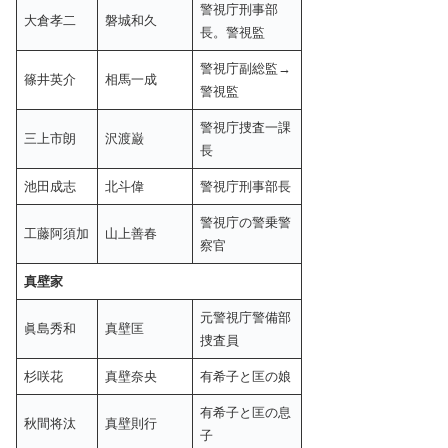
警視庁刑事部
大倉孝二
磐城和久
長。警視監
警視庁副総監→
篠井英介
相馬一成
警視監
警視庁捜査一課
三上市朗
沢渡巌
長
池田成志
北斗偉
警視庁刑事部長
警視庁の警乗警
工藤阿須加
山上善春
察官
真壁家
元警視庁警備部
眞島秀和
真壁匡
捜査員
杉咲花
真壁奈央
有希子と匡の娘
有希子と匡の息
秋間将汰
真壁則行
子