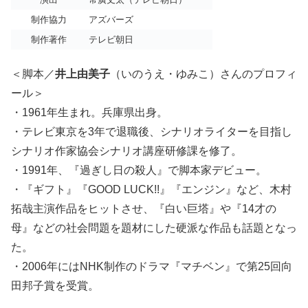
制作協力
アズバーズ
制作著作
テレビ朝日
＜脚本／
井上由美子
（いのうえ・ゆみこ）さんのプロフィ
ール＞
・1961年生まれ。兵庫県出身。
・テレビ東京を3年で退職後、シナリオライターを目指し
シナリオ作家協会シナリオ講座研修課を修了。
・1991年、『過ぎし日の殺人』で脚本家デビュー。
・『ギフト』『GOOD LUCK!!』『エンジン』など、木村
拓哉主演作品をヒットさせ、『白い巨塔』や『14才の
母』などの社会問題を題材にした硬派な作品も話題となっ
た。
・2006年にはNHK制作のドラマ『マチベン』で第25回向
田邦子賞を受賞。