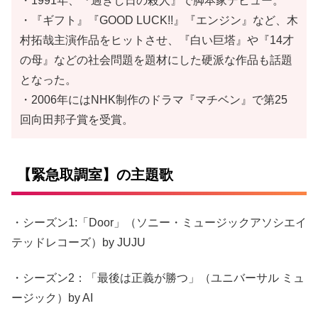
・1991年、『過ぎし日の殺人』で脚本家デビュー。
・『ギフト』『GOOD LUCK!!』『エンジン』など、木
村拓哉主演作品をヒットさせ、『白い巨塔』や『14才
の母』などの社会問題を題材にした硬派な作品も話題
となった。
・2006年にはNHK制作のドラマ『マチベン』で第25
回向田邦子賞を受賞。
【緊急取調室】の主題歌
・シーズン1:「Door」（ソニー・ミュージックアソシエイ
テッドレコーズ）by JUJU
・シーズン2：「最後は正義が勝つ」（ユニバーサル ミュ
ージック）by AI