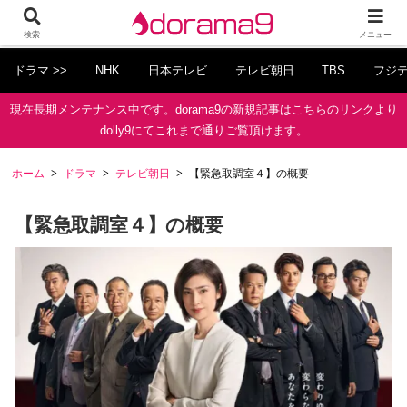
検索
メニュー
ドラマ >>
NHK
日本テレビ
テレビ朝日
TBS
フジ
現在長期メンテナンス中です。dorama9の新規記事はこちらのリンクより
dolly9にてこれまで通りご覧頂けます。
ホーム
ドラマ
テレビ朝日
【緊急取調室４】の概要
【緊急取調室４】の概要