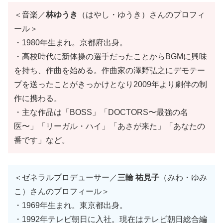
＜音楽／
林ゆうき
（はやし・ゆうき）さんのプロフィ
ール＞
・1980年生まれ。京都府出身。
・高校時代に新体操の選手だったことからBGMに興味
を持ち、作曲を始める。作曲家の澤野弘之にデモテー
プを送ったことがきっかけとなり2009年より劇伴の制
作に携わる。
・主な作品は「BOSS」「DOCTORS〜最強の名
医〜」「リーガル・ハイ」「あさが来た」「あなたの
番です」など。
＜ゼネラルプロデューサー／
三輪 祐見子
（みわ・ゆみ
こ）さんのプロフィール＞
・1969年生まれ。東京都出身。
・1992年テレビ朝日に入社。現在はテレビ朝日総合編