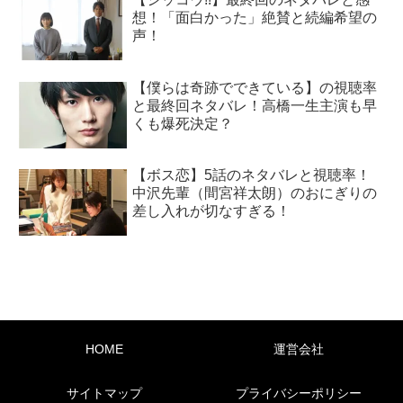
想！「面白かった」絶賛と続編希望の
声！
【僕らは奇跡でできている】の視聴率
と最終回ネタバレ！高橋一生主演も早
くも爆死決定？
【ボス恋】5話のネタバレと視聴率！
中沢先輩（間宮祥太朗）のおにぎりの
差し入れが切なすぎる！
HOME
運営会社
サイトマップ
プライバシーポリシー