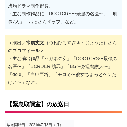
成局ドラマ制作部長。
・主な制作作品に「DOCTORS〜最強の名医〜」「刑
事7人」「おっさんずラブ」など。
＜演出／
常廣丈太
（つねひろすざき・じょうた）さん
のプロフィール＞
・主な演出作品「ハガネの女」「DOCTORS〜最強の
名医〜」「BORDER 贖罪」「BG〜身辺警護人〜」
「dele」「白い巨塔」「モコミ〜彼女ちょっとヘンだ
けど〜」など。
【緊急取調室】の放送日
放送開始日
2021年7月8日（月）