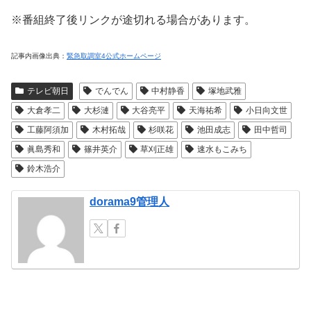
※番組終了後リンクが途切れる場合があります。
記事内画像出典：
緊急取調室4公式ホームページ
テレビ朝日
でんでん
中村静香
塚地武雅
大倉孝二
大杉漣
大谷亮平
天海祐希
小日向文世
工藤阿須加
木村拓哉
杉咲花
池田成志
田中哲司
眞島秀和
篠井英介
草刈正雄
速水もこみち
鈴木浩介
dorama9管理人