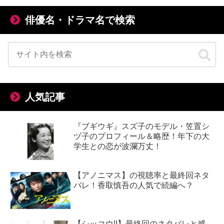
俳優名・ドラマ名で検索
人気記事
『ブギウギ』スズ子のモデル・笠置シ
ヅ子のプロフィール＆略歴！年下の大
学生との恋が波瀾万丈！
【アノニマス】の視聴率と最終回ネタ
バレ！香取慎吾の人気で続編へ？
【シッコウ!!】最終回のネタバレと感