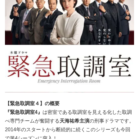
【緊急取調室４】の概要
『緊急取調室4』
は密室である取調室を見える化した取調
べ専門チームが奮闘する
天海祐希主演
の刑事ドラマです。
2014年のスタートから断続的に続くこのシリーズも今回
で第4シーズンに突入！