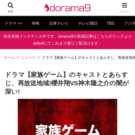
検索
メニュー
ドラマ >>
NHK
日本テレビ
テレビ朝日
TBS
フジ
現在長期メンテナンス中です。dorama9の新規記事はこちらのリンクより
dolly9にてこれまで通りご覧頂けます。
ホーム
ニュース
ドラマ【家族ゲーム】のキャストとあらすじ、再放送地域!
ドラマ【家族ゲーム】のキャストとあらす
じ、再放送地域!櫻井翔VS神木隆之介の闇が
深い!