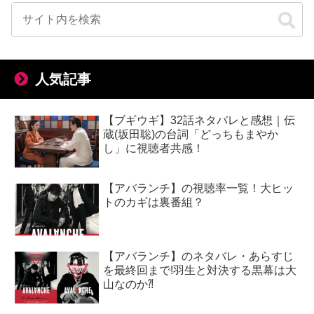
人気記事
【ブギウギ】32話ネタバレと感想｜伝
蔵(坂田聡)の台詞「どっちもまやか
し」に視聴者共感！
【アバランチ】の視聴率一覧！大ヒッ
トのカギは裏番組？
【アバランチ】のネタバレ・あらすじ
を最終回まで!羽生と対決する黒幕は大
山なのか⁈