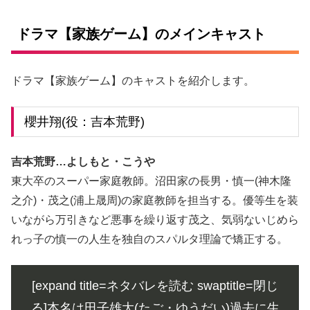
ドラマ【家族ゲーム】のメインキャスト
ドラマ【家族ゲーム】のキャストを紹介します。
櫻井翔(役：吉本荒野)
吉本荒野…よしもと・こうや
東大卒のスーパー家庭教師。沼田家の長男・慎一(神木隆
之介)・茂之(浦上晟周)の家庭教師を担当する。優等生を装
いながら万引きなど悪事を繰り返す茂之、気弱ないじめら
れっ子の慎一の人生を独自のスパルタ理論で矯正する。
[expand title=ネタバレを読む swaptitle=閉じ
る]本名は田子雄大(たご・ゆうだい)過去に生