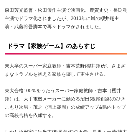
森田芳光監督・松田優作主演で映画化、鹿賀丈史・長渕剛
主演でドラマ化されましたが、2013年に嵐の櫻井翔主
演・武藤将吾脚本で再々ドラマがされました。
ドラマ【家族ゲーム】のあらすじ
東大卒のスーパー家庭教師・吉本荒野(櫻井翔)が、さまざ
まなトラブルを抱える家族を壊して更生させる。
東大合格100％をうたうスーパー家庭教師・吉本（櫻井
翔）は、大手電機メーカーに勤める沼田(板尾創路)のひき
こもり次男・茂之（浦上晟周）の成績アップ&県内トップ
の高校合格を依頼する。
しかし沼田家には当主(板尾創路)の不倫、長男・一茂(神木