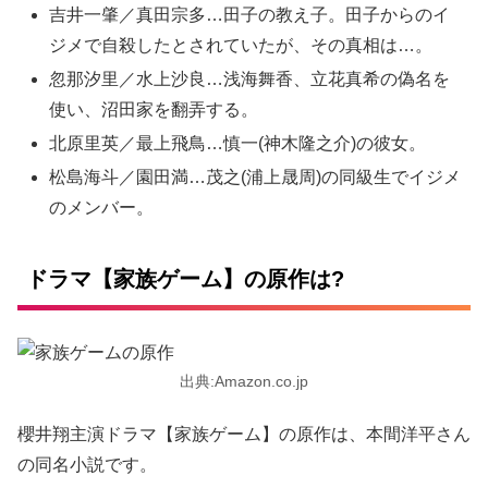
吉井一肇／真田宗多…田子の教え子。田子からのイ
ジメで自殺したとされていたが、その真相は…。
忽那汐里／水上沙良…浅海舞香、立花真希の偽名を
使い、沼田家を翻弄する。
北原里英／最上飛鳥…慎一(神木隆之介)の彼女。
松島海斗／園田満…茂之(浦上晟周)の同級生でイジメ
のメンバー。
ドラマ【家族ゲーム】の原作は?
出典:Amazon.co.jp
櫻井翔主演ドラマ【家族ゲーム】の原作は、本間洋平さん
の同名小説です。