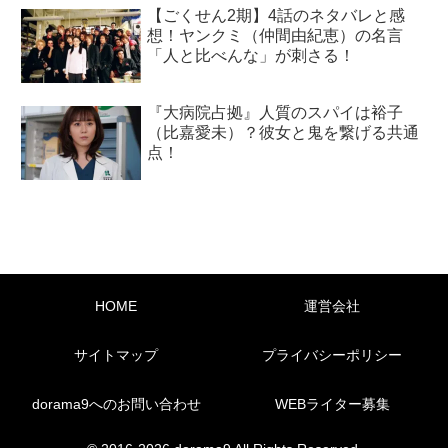
【ごくせん2期】4話のネタバレと感
想！ヤンクミ（仲間由紀恵）の名言
「人と比べんな」が刺さる！
『大病院占拠』人質のスパイは裕子
（比嘉愛未）？彼女と鬼を繋げる共通
点！
HOME
運営会社
サイトマップ
プライバシーポリシー
dorama9へのお問い合わせ
WEBライター募集