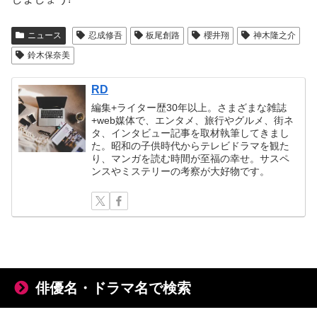
ニュース
忍成修吾
板尾創路
櫻井翔
神木隆之介
鈴木保奈美
RD
編集+ライター歴30年以上。さまざまな雑誌
+web媒体で、エンタメ、旅行やグルメ、街ネ
タ、インタビュー記事を取材執筆してきまし
た。昭和の子供時代からテレビドラマを観た
り、マンガを読む時間が至福の幸せ。サスペ
ンスやミステリーの考察が大好物です。
俳優名・ドラマ名で検索