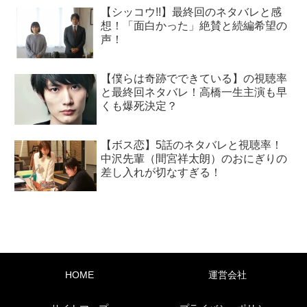
【シッコウ!!】最終回のネタバレと感
想！「面白かった」絶賛と続編希望の
声！
【僕らは奇跡でできている】の視聴率
と最終回ネタバレ！高橋一生主演も早
くも爆死決定？
【ボス恋】5話のネタバレと視聴率！
中沢先輩（間宮祥太朗）のおにぎりの
差し入れが切なすぎる！
HOME
運営会社