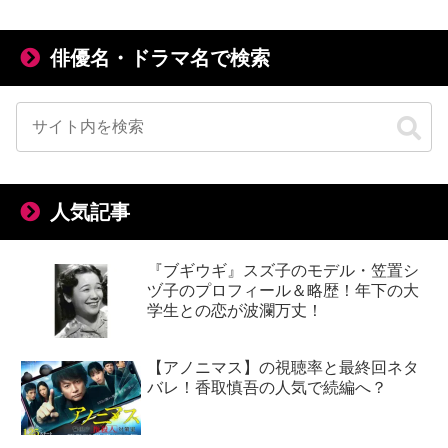
俳優名・ドラマ名で検索
人気記事
『ブギウギ』スズ子のモデル・笠置シ
ヅ子のプロフィール＆略歴！年下の大
学生との恋が波瀾万丈！
【アノニマス】の視聴率と最終回ネタ
バレ！香取慎吾の人気で続編へ？