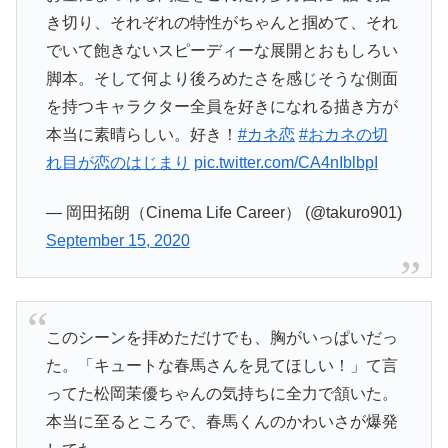
き切り、それぞれの特性がちゃんと掴めて、それ
でいて飽きないスピーディーな展開とおもしろい
脚本。そして何より後ろめたさを感じそうな側面
を持つキャラクター全員を好きになれる描き方が
本当に素晴らしい。好き！
#カネ恋
#おカネの切
れ目が恋のはじまり
pic.twitter.com/CA4nIblbpI
— 岡田拓朗（Cinema Life Career） (@takuro901)
September 15, 2020
このシーンを拝めただけでも、胸がいっぱいだっ
た。「キュートな春馬さんを見てほしい！」て言
ってた松岡茉優ちゃんの気持ちに全力で頷いた。
本当に至るところで、春馬くんのかわいさが爆発