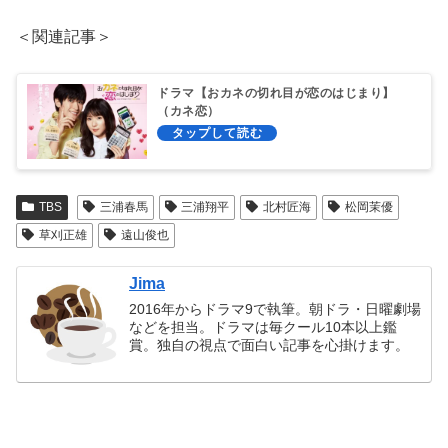
＜関連記事＞
ドラマ【おカネの切れ目が恋のはじまり】
（カネ恋）
TBS
三浦春馬
三浦翔平
北村匠海
松岡茉優
草刈正雄
遠山俊也
Jima
2016年からドラマ9で執筆。朝ドラ・日曜劇場
などを担当。ドラマは毎クール10本以上鑑
賞。独自の視点で面白い記事を心掛けます。