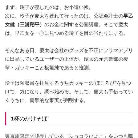
まず、玲子が渡したのは、お小遣い帳。
次に、玲子が慶太を連れて行ったのは、公認会計士の
早乙
女健（三浦翔平）
のお金に関する公開講座。そこで慶太
は、早乙女を一心に見つめる玲子を目の当たりにする。
そんなある日、慶太は会社のグッズを不正にフリマアプリ
に出品しているユーザーの正体が、慶太の元営業部の後
輩・ガッキーこと板垣純であると推測。
玲子は領収書を拝見するうちガッキーの“ほころび”を見つ
けて、気になり、調べ始める。そして、慶太も手伝ってい
くうちに、衝撃的な事実が判明する。
1杯のかけそば
東京駅限定で販売している「ショコラひよこ」をいつも購