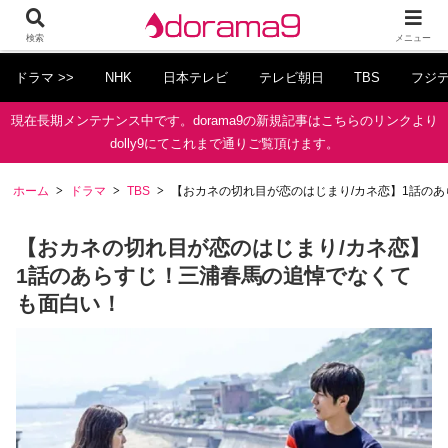
検索
メニュー
ドラマ >>
NHK
日本テレビ
テレビ朝日
TBS
フジ
現在長期メンテナンス中です。dorama9の新規記事はこちらのリンクより
dolly9にてこれまで通りご覧頂けます。
ホーム
ドラマ
TBS
【おカネの切れ目が恋のはじまり/カネ恋】1話の
【おカネの切れ目が恋のはじまり/カネ恋】
1話のあらすじ！三浦春馬の追悼でなくて
も面白い！