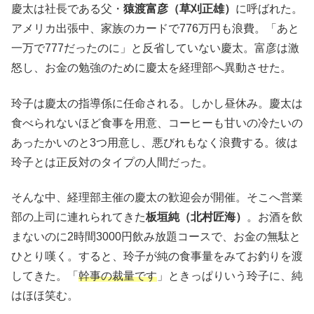
慶太は社長である父・
猿渡富彦（草刈正雄）
に呼ばれた。
アメリカ出張中、家族のカードで776万円も浪費。「あと
一万で777だったのに」と反省していない慶太。富彦は激
怒し、お金の勉強のために慶太を経理部へ異動させた。
玲子は慶太の指導係に任命される。しかし昼休み。慶太は
食べられないほど食事を用意、コーヒーも甘いの冷たいの
あったかいのと3つ用意し、悪びれもなく浪費する。彼は
玲子とは正反対のタイプの人間だった。
そんな中、経理部主催の慶太の歓迎会が開催。そこへ営業
部の上司に連れられてきた
板垣純（北村匠海）
。お酒を飲
まないのに2時間3000円飲み放題コースで、お金の無駄と
ひとり嘆く。すると、玲子が純の食事量をみてお釣りを渡
してきた。「
幹事の裁量です
」ときっぱりいう玲子に、純
はほほ笑む。