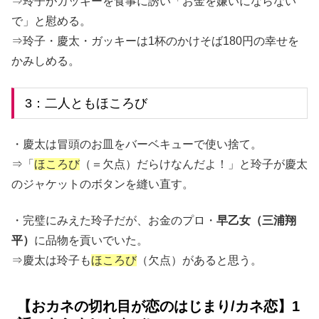
⇒玲子がガッキーを食事に誘い「お金を嫌いにならない
で」と慰める。
⇒玲子・慶太・ガッキーは1杯のかけそば180円の幸せを
かみしめる。
3：二人ともほころび
・慶太は冒頭のお皿をバーベキューで使い捨て。
⇒「
ほころび
（＝欠点）だらけなんだよ！」と玲子が慶太
のジャケットのボタンを縫い直す。
・完璧にみえた玲子だが、お金のプロ・
早乙女（三浦翔
平）
に品物を貢いでいた。
⇒慶太は玲子も
ほころび
（欠点）があると思う。
【おカネの切れ目が恋のはじまり/カネ恋】1