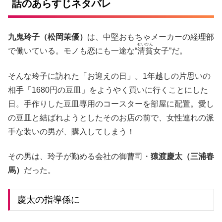
話のあらすじネタバレ
九⻤玲子（松岡茉優）
は、中堅おもちゃメーカーの経理部
せいひん
で働いている。モノも恋にも一途な“
清貧
女子”だ。
そんな玲子に訪れた「お迎えの日」。1年越しの片思いの
相手「1680円の豆皿」をようやく買いに行くことにした
日。手作りした豆皿専用のコースターを部屋に配置。愛し
の豆皿と結ばれようとしたそのお店の前で、女性連れの派
手な装いの男が、購入してしまう！
その男は、玲子が勤める会社の御曹司・
猿渡慶太（三浦春
馬）
だった。
慶太の指導係に