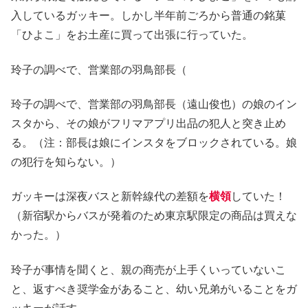
入しているガッキー。しかし半年前ごろから普通の銘菓
「ひよこ」をお土産に買って出張に行っていた。
玲子の調べで、営業部の羽鳥部長（
玲子の調べで、営業部の羽鳥部長（遠山俊也）の娘のイン
スタから、その娘がフリマアプリ出品の犯人と突き止め
る。（注：部長は娘にインスタをブロックされている。娘
の犯行を知らない。）
ガッキーは深夜バスと新幹線代の差額を
横領
していた！
（新宿駅からバスが発着のため東京駅限定の商品は買えな
かった。）
玲子が事情を聞くと、親の商売が上手くいっていないこ
と、返すべき奨学金があること、幼い兄弟がいることをガ