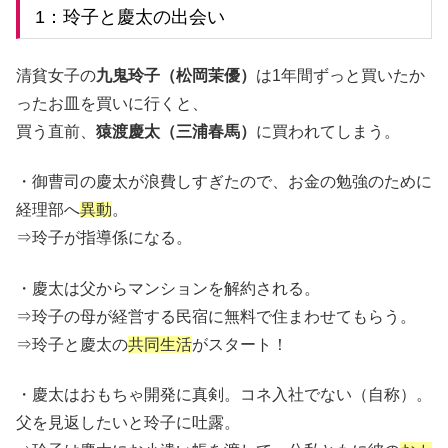
1：玲子と慶太の出会い
清貧女子の
九⻤玲子（松岡茉優）
は1年間ずっと買いたか
ったお皿を買いに行くと、
買う直前、
猿渡慶太（三浦春馬）
に買われてしまう。
・御曹司の慶太が浪費しすぎたので、お金の勉強のために
経理部へ
異動
。
⇒玲子が指導係になる。
・慶太は父からマンションを解約される。
⇒玲子の母が経営する民宿に無料で住まわせてもらう。
⇒玲子と慶太の
共同生活
がスタート！
・慶太はおもちゃ開発に真剣。コネ入社でない（自称）。
父を見返したいと玲子に吐露。