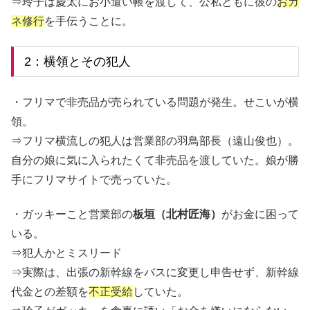
⇒玲子は慶太にお小遣い帳を渡して、公私ともに彼の
おカ
ネ修行
を手伝うことに。
2：横領とその犯人
・フリマで非売品が売られている問題が発生。せこいが横
領。
⇒フリマ横流しの犯人は営業部の羽鳥部長（遠山俊也）。
自分の娘に気に入られたくて非売品を渡していた。娘が勝
手にフリマサイトで売っていた。
・ガッキーこと営業部の
板垣（北村匠海）
がお金に困って
いる。
⇒犯人かとミスリード
⇒実際は、出張の新幹線をバスに変更し申告せず、新幹線
代金との差額を
不正受給
していた。