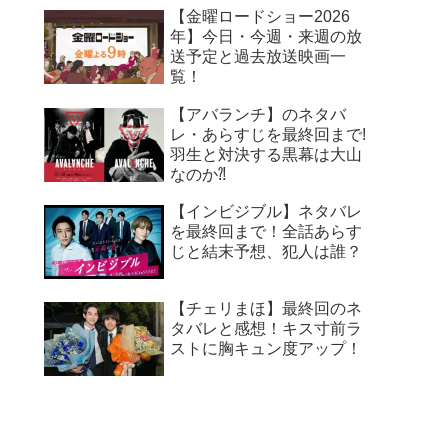
【金曜ロードショー2026
年】今日・今週・来週の放
送予定と過去放送映画一
覧！
【アバランチ】のネタバ
レ・あらすじを最終回まで!
羽生と対決する黒幕は大山
なのか⁈
【インビジブル】ネタバレ
を最終回まで！全話あらす
じと結末予想、犯人は誰？
【チェリまほ】最終回のネ
タバレと感想！キス寸前ラ
ストに胸キュン度アップ！