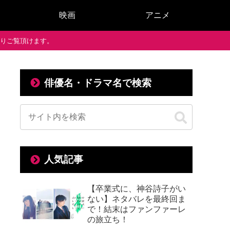
映画
アニメ
で通りご覧頂けます。
俳優名・ドラマ名で検索
？
人気記事
【卒業式に、神谷詩子がい
ない】ネタバレを最終回ま
で！結末はファンファーレ
の旅立ち！