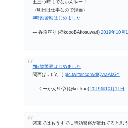
丑三つ時までないんやー！
（明日は仕事なので録画）
#時効警察はじめました
— 香箱座り (@koooBAkosuwari)
2019年10月
#時効警察はじめました
関西は…(;´д｀)
pic.twitter.com/dlQvraAkGY
— くーかん🤘😝 (@ku_kan)
2019年10月11日
関東ではもうすでに時効警察が流れてると思