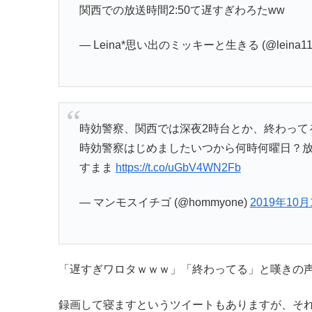
関西での放送時間2:50て遅すぎわろたww
— Leina*思い出のミッキーと生きる (@leina11
時効警察、関西では深夜2時台とか、終わって
時効警察はじめましたいつから何時何曜日？放
すまま
https://t.co/uGbV4WN2Fb
— マンモスイチゴ (@hommyone)
2019年10月
「遅すぎワロタｗｗｗ」「終わってる」と嘆きの
録画して寝ますというツイートもありますが、それ