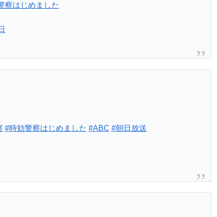
警察はじめました
日
察
#時効警察はじめました
#ABC
#朝日放送