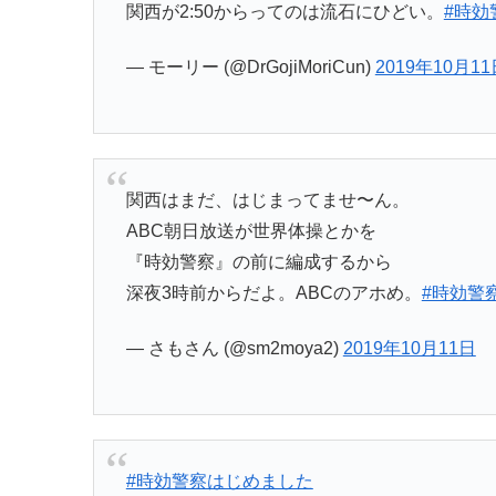
関西が2:50からってのは流石にひどい。
#時効
— モーリー (@DrGojiMoriCun)
2019年10月11
関西はまだ、はじまってませ〜ん。
ABC朝日放送が世界体操とかを
『時効警察』の前に編成するから
深夜3時前からだよ。ABCのアホめ。
#時効警
— さもさん (@sm2moya2)
2019年10月11日
#時効警察はじめました