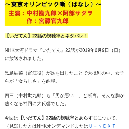
【いだてん】22話の視聴率とネタバレ！
NHK大河ドラマ『いだてん』22話が2019年6月9日（日）
に放送されました。
黒島結菜（富江役）が足を出したことで大批判の中、女子
らが「女らしさ」を糾弾。
四三（中村勘九郎）も「男が悪い！」と断言。そんな胸が
熱くなる神回に大反響でした。
今回は
【いだてん】22話の視聴率とあらすじ
について。
（見逃した方はNHKオンデマンドまたは
Ｕ－ＮＥＸＴ