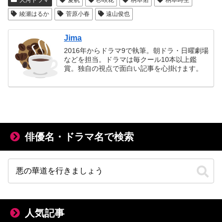
綾瀬はるか
菅原小春
遠山俊也
Jima
2016年からドラマ9で執筆。朝ドラ・日曜劇場
などを担当。ドラマは毎クール10本以上鑑
賞。独自の視点で面白い記事を心掛けます。
俳優名・ドラマ名で検索
人気記事