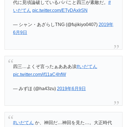
代に見頃論破しているパパこと四三が素敵だ。
#
いだてん
pic.twitter.com/ETyDAxIrSN
— シャン・あざらしTNG (@fujikiyo0407)
2019年
6月9日
四三…よくぞ言ったぁあああ涙
#いだてん
pic.twitter.com/if11aC4hfW
— みずほ (@ha43zu)
2019年6月9日
#いだてん
か、神回だ…神回を見た…。大正時代