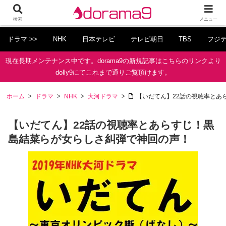
検索
メニュー
ドラマ >>
NHK
日本テレビ
テレビ朝日
TBS
フジ
現在長期メンテナンス中です。dorama9の新規記事はこちらのリンクより
dolly9にてこれまで通りご覧頂けます。
ホーム
ドラマ
NHK
大河ドラマ
【いだてん】22話の視聴率とあ
【いだてん】22話の視聴率とあらすじ！黒
島結菜らが女らしさ糾弾で神回の声！