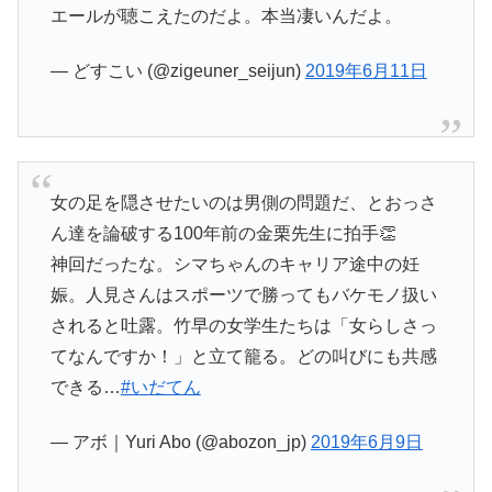
エールが聴こえたのだよ。本当凄いんだよ。
— どすこい (@zigeuner_seijun)
2019年6月11日
女の足を隠させたいのは男側の問題だ、とおっさ
ん達を論破する100年前の金栗先生に拍手👏
神回だったな。シマちゃんのキャリア途中の妊
娠。人見さんはスポーツで勝ってもバケモノ扱い
されると吐露。竹早の女学生たちは「女らしさっ
てなんですか！」と立て籠る。どの叫びにも共感
できる…
#いだてん
— アボ｜Yuri Abo (@abozon_jp)
2019年6月9日