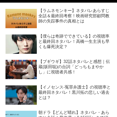
【ラムネモンキー】ネタバレあらすじ
全話＆最終回考察！映画研究部顧問教
師の失踪事件の真相とは
【僕らは奇跡でできている】の視聴率
と最終回ネタバレ！高橋一生主演も早
くも爆死決定？
【ブギウギ】32話ネタバレと感想｜伝
蔵(坂田聡)の台詞「どっちもまやか
し」に視聴者共感！
【イノセンス-冤罪弁護士】の視聴率と
最終回ネタバレ！黒川拓の悲しい過去
とは？
朝ドラ【どんど晴れ】ネタバレ・あら