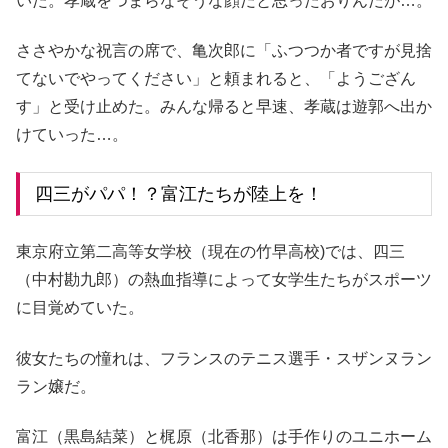
いた。孝蔵をつまらなそうな顔だと思ったおりんだが…。
ささやかな祝言の席で、亀次郎に「ふつつか者ですが見捨
てないでやってください」と頼まれると、「ようござん
す」と受け止めた。みんな帰ると早速、孝蔵は遊郭へ出か
けていった…。
四三がパパ！？富江たちが陸上を！
東京府立第二高等女学校（現在の竹早高校)では、四三
（中村勘九郎）の熱血指導によって女学生たちがスポーツ
に目覚めていた。
彼女たちの憧れは、フランスのテニス選手・スザンヌラン
ラン嬢だ。
富江（黒島結菜）と梶原（北香那）は手作りのユニホーム