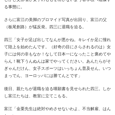
る事態に。
さらに富江の美脚のブロマイド写真が出回り、富江の父
（板尾創路）が猛反発。四三に退職を迫る。
四三「女子が足ば出してなんが悪かね。キレイか足に憧れ
て陸上を始めたんです。（好奇の目にさらされるのは）女
子には何の非もなか！なして日本一になったこと褒めてや
らん！靴下うんぬんは家でやってください。あんたらがそ
ぎゃんだけん、女子スポーツはいっちょん普及せん。いつ
まっでん、ヨーロッパには勝てんとです」
後日、親たちが退職を迫る嘆願書を見せられた四三。しか
し富江たちは、教室に立てこもる。
富江「金栗先生は絶対やめさせないわよ、不当解雇、はん