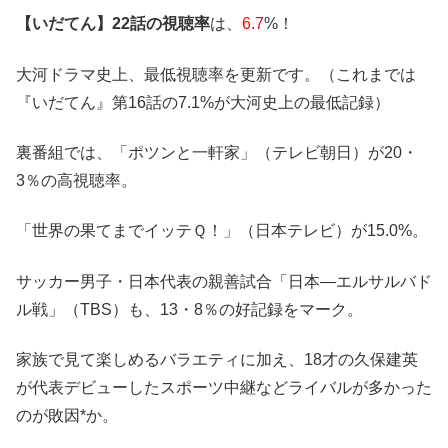
【いだてん】22話の視聴率
は、
6.7
%！
大河ドラマ史上、最低視聴率を更新です。（これまでは
『いだてん』第16話の7.1%が大河史上の最低記録）
裏番組では、「ポツンと一軒家」（テレビ朝日）が20・
3％の高視聴率。
「世界の果てまでイッテＱ！」（日本テレビ）が15.0%。
サッカー男子・日本代表の親善試合「日本―エルサルバド
ル戦」（TBS）も、13・8％の好記録をマーク。
家族で見て楽しめるバラエティに加え、18才の久保建英
が代表デビューしたスポーツ中継などライバルが多かった
のが敗因*か。