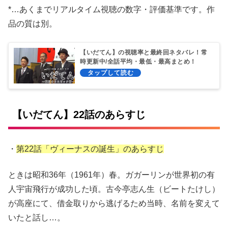
*…あくまでリアルタイム視聴の数字・評価基準です。作
品の質は別。
【いだてん】の視聴率と最終回ネタバレ！常
時更新中/全話平均・最低・最高まとめ！
【いだてん】22話のあらすじ
・
第22話「ヴィーナスの誕生」のあらすじ
ときは昭和36年（1961年）春。ガガーリンが世界初の有
人宇宙飛行が成功した頃。古今亭志ん生（ビートたけし）
が高座にて、借金取りから逃げるため当時、名前を変えて
いたと話し…。