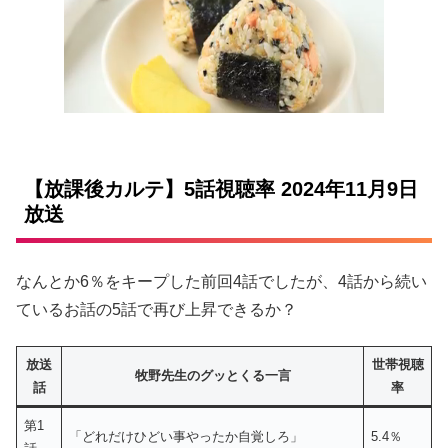
【放課後カルテ】5話視聴率 2024年11月9日
放送
なんとか6％をキープした前回4話でしたが、4話から続い
ているお話の5話で再び上昇できるか？
放送
世帯視聴
牧野先生のグッとくる一言
話
率
第1
「どれだけひどい事やったか自覚しろ」
5.4％