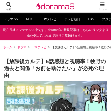
検索
メニュー
ドラマ >>
NHK
日本テレビ
テレビ朝日
TBS
フジ
現在長期メンテナンス中です。dorama9の新規記事はこちらのリンクより
dolly9にてこれまで通りご覧頂けます。
ホーム
ドラマ
日本テレビ
【放課後カルテ】5話感想と視聴率！牧野の
【放課後カルテ】5話感想と視聴率！牧野の
過去と関係「お前を助けたい」が必死の理
由