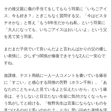
その後父親に傷の手当てをしてもらう羽菜に「いちごアイ
ス、今も好き？」とぎこちなく質問する父。「今はピスタ
チオかな」と答え「もう6年生だからね私」という羽菜に
「大人になっても、いちごアイスはおいしいよ」という父
を見て笑う羽菜。
まだまだ子供でいて良いんだよと言わんばかりの父の優し
い表情に、少しずつ関係が修復できそうな2人に一安心で
すね。
放課後、テスト用紙に一人一人コメントを書いている篠谷
に「すごい」と感心する同僚の芳野（ホラン千秋）。「あ
なたのことちゃんと見ているよと伝えたいから」という篠
谷は、そうしないと目立たない生徒に気付けなくなっちゃ
う気がしてと続ける。「牧野先生は言葉にならないものを
見つけるのが上手いのかな？」と少し思い詰めた表情を浮