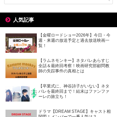
人気記事
【金曜ロードショー2026年】今日・今
週・来週の放送予定と過去放送映画一
覧！
【ラムネモンキー】ネタバレあらすじ
全話＆最終回考察！映画研究部顧問教
師の失踪事件の真相とは
【卒業式に、神谷詩子がいない】ネタ
バレを最終回まで！結末はファンファ
ーレの旅立ち！
ドラマ【DREAM STAGE】キャスト相
関図！メンバーで一番人気は？