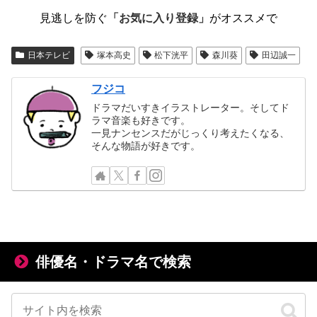
見逃しを防ぐ
「お気に入り登録」
がオススメで
日本テレビ
塚本高史
松下洸平
森川葵
田辺誠一
フジコ
ドラマだいすきイラストレーター。そしてド
ラマ音楽も好きです。
一見ナンセンスだがじっくり考えたくなる、
そんな物語が好きです。
俳優名・ドラマ名で検索