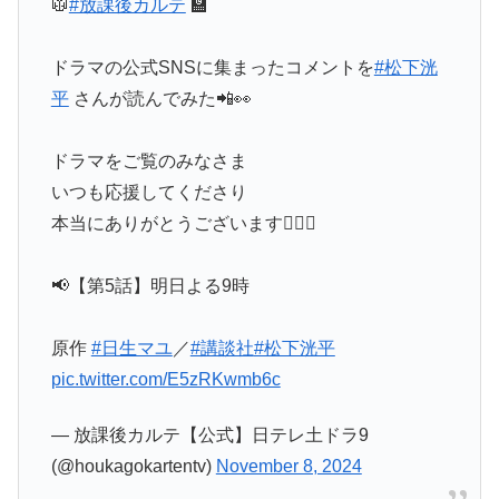
🥼
#放課後カルテ
🏫
ドラマの公式SNSに集まったコメントを
#松下洸
平
さんが読んでみた📲👀
ドラマをご覧のみなさま
いつも応援してくださり
本当にありがとうございます🙇‍♀️✨
📢【第5話】明日よる9時
原作
#日生マユ
／
#講談社
#松下洸平
pic.twitter.com/E5zRKwmb6c
— 放課後カルテ【公式】日テレ土ドラ9
(@houkagokartentv)
November 8, 2024