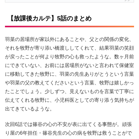
【放課後カルテ】5話のまとめ
羽菜の居場所が家以外にあることや、父との関係の変化、
それを牧野が寄り添い橋渡ししてくれて、結果羽菜の笑顔
が戻ったことが何より牧野の心も救ったような。数ヶ月前
に
できていない、お前には居場所がない
と言われて保健室
に移動してきた牧野に、羽菜の先生
ありがとう
という言葉
や羽菜の父の
教えてください
という言葉、牧野は嬉しかっ
たことでしょう。少しずつ、見えないものを言葉で丁寧に
伝えてくれる牧野に、小児科医としての寄り添う気持ちが
出てきているような。
次回6話では篠谷の心の不安が表に出てくる事態が。頑張
り屋の6年担任・篠谷先生の心の病を牧野は救うことがで