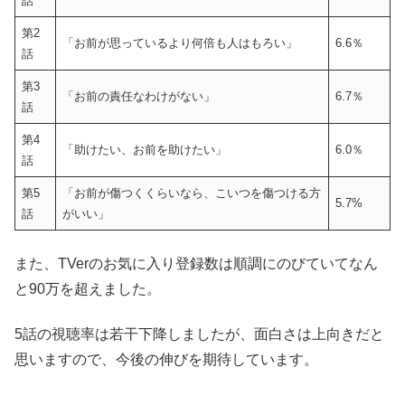
話
第2
「お前が思っているより何倍も人はもろい」
6.6％
話
第3
「お前の責任なわけがない」
6.7％
話
第4
「助けたい、お前を助けたい」
6.0％
話
第5
「お前が傷つくくらいなら、こいつを傷つける方
5.7%
話
がいい」
また、TVerのお気に入り登録数は順調にのびていてなん
と
90万
を超えました。
5話の視聴率は若干下降しましたが、面白さは上向きだと
思いますので、今後の伸びを期待しています。