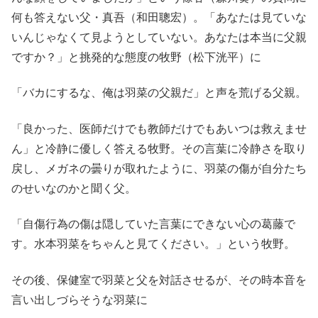
何も答えない父・真吾（和田聰宏）。「あなたは見ていな
いんじゃなくて見ようとしていない。あなたは本当に父親
ですか？」と挑発的な態度の牧野（松下洸平）に
「バカにするな、俺は羽菜の父親だ」と声を荒げる父親。
「良かった、医師だけでも教師だけでもあいつは救えませ
ん」と冷静に優しく答える牧野。その言葉に冷静さを取り
戻し、メガネの曇りが取れたように、羽菜の傷が自分たち
のせいなのかと聞く父。
「自傷行為の傷は隠していた言葉にできない心の葛藤で
す。水本羽菜をちゃんと見てください。」という牧野。
その後、保健室で羽菜と父を対話させるが、その時本音を
言い出しづらそうな羽菜に