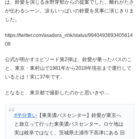
は、鈴愛を演じる永野芽郁からの提案でした。離れがたさ
が伝わるシーン。涙もいっぱいの鈴愛を見事に演じきりま
した。
https://twitter.com/asadora_nhk/status/9940493893405614
08
公式が明かすエピソード第2弾は、鈴愛が乗ったバスのこ
と。東京・東村山で1981年から2018年現在まで運行して
いるとは！実に37年です。
となると、東京都で撮影したのかと思いきや…
#半分青い
【東美濃バスセンター】鈴愛が東京へ
と旅立って行った東美濃バスセンター。ロケ地は
実は岐阜ではなく、茨城県土浦市下高津にある 旧