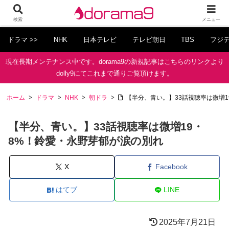
検索
メニュー
ドラマ >>
NHK
日本テレビ
テレビ朝日
TBS
フジ
現在長期メンテナンス中です。dorama9の新規記事はこちらのリンクより
dolly9にてこれまで通りご覧頂けます。
ホーム
ドラマ
NHK
朝ドラ
【半分、青い。】33話視聴率は微増
【半分、青い。】33話視聴率は微増19・
8%！鈴愛・永野芽郁が涙の別れ
X
Facebook
はてブ
LINE
2025年7月21日