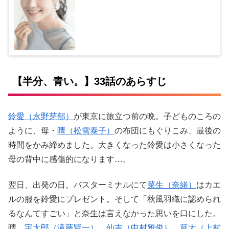
【半分、青い。】33話のあらすじ
鈴愛（永野芽郁）
が東京に旅立つ前の晩。子どものころの
ように、母・
晴（松雪泰子）
の布団にもぐりこみ、最後の
時間をかみ締めました。大きくなった鈴愛は小さくなった
母の背中に感傷的になります…。
翌日、出発の日。バスターミナルにて
菜生（奈緒）
はカエ
ルの服を鈴愛にプレゼント。そして「秋風羽織に認められ
るなんてすごい」と奈生は言えなかった思いを口にした。
晴、
宇太郎（滝藤賢一）
、
仙吉（中村雅俊）
、
草太（上村