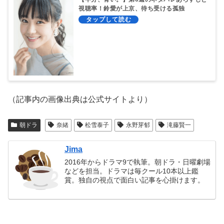
視聴率！鈴愛が上京、待ち受ける孤独
（記事内の画像出典は公式サイトより）
朝ドラ
奈緒
松雪泰子
永野芽郁
滝藤賢一
Jima
2016年からドラマ9で執筆。朝ドラ・日曜劇場
などを担当。ドラマは毎クール10本以上鑑
賞。独自の視点で面白い記事を心掛けます。