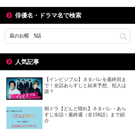
俳優名・ドラマ名で検索
人気記事
【インビジブル】ネタバレを最終回ま
で！全話あらすじと結末予想、犯人は
誰？
朝ドラ【どんど晴れ】ネタバレ・あら
すじ全話！最終週（全156話）まで紹
介