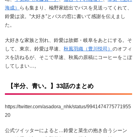
海成）
らも集まり、楡野家総出でバスを見送ってくれて、
鈴愛は涙。”大好き”とバスの窓に書いて感謝を伝えまし
た。
大好きな家族と別れ、鈴愛は故郷・岐阜をあとにする。そ
して、東京。鈴愛は早速、
秋風羽織（豊川悦司）
のオフィ
スを訪ねるが、そこで早速、秋風の原稿にコーヒーをこぼ
してしまい…。
【半分、青い。】33話のまとめ
https://twitter.com/asadora_nhk/status/9941474775771955
20
公式ツイッターによると…鈴愛と菜生の抱き合うシーン