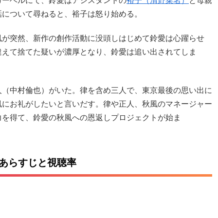
カーベルにて、鈴愛はアシスタントの
裕子（清野菜名）
と母親
話について尋ねると、裕子は怒り始める。
風が突然、新作の創作活動に没頭しはじめて鈴愛は心躍らせ
違えて捨てた疑いが濃厚となり、鈴愛は追い出されてしま
人（中村倫也）がいた。律を含め三人で、東京最後の思い出に
風にお礼がしたいと言いだす。律や正人、秋風のマネージャー
力を得て、鈴愛の秋風への恩返しプロジェクトが始ま
レあらすじと視聴率