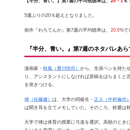
【半分、青い。】第7週の平均視聴率は、
20・1
％
5週ぶりの20％超えとなりました。
前作『わろてんか』第7週の平均聴率は、
20.5
%で
『半分、青い。』第7週のネタバレあら
漫画家・
秋風（豊川悦司）
から、生涯ペンを持た
り、アシスタントにしなければ原稿をばらまくと
を突きつける。
律（佐藤健）
は、大学の同級生・
正人（中村倫也
は聞き耳を立てメモしていた。そのころ、鈴愛は
大学で律は体育の授業に弓道を選択。高校のとき