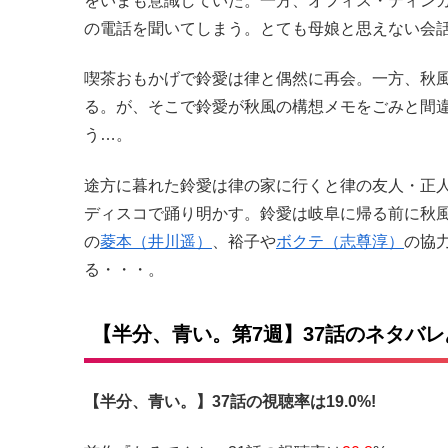
をいまも意識していた。一方、オフィス・ティン
の電話を聞いてしまう。とても母娘と思えない会
喫茶おもかげで鈴愛は律と偶然に再会。一方、秋
る。が、そこで鈴愛が秋風の構想メモをごみと間
う…。
途方に暮れた鈴愛は律の家に行くと律の友人・正
ディスコで踊り明かす。鈴愛は岐阜に帰る前に秋
の
菱本（井川遥）
、裕子や
ボクテ（志尊淳）
の協
る・・・。
【半分、青い。第7週】37話のネタバ
【半分、青い。】37話の視聴率は19.0%!