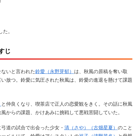
！
した。
すじ
せないと言われた
鈴愛（永野芽郁）
は、秋風の原稿を奪い取
言い放つ。鈴愛に気圧された秋風は、鈴愛の進退を懸けて課題
）
と仲良くなり、喫茶店で正人の恋愛観をきく。その話に秋風
秋風からの課題、かけあみに挑戦して悪戦苦闘していた。
に弓道の試合で出会った少女・
清（さや）（古畑星夏）
のこと