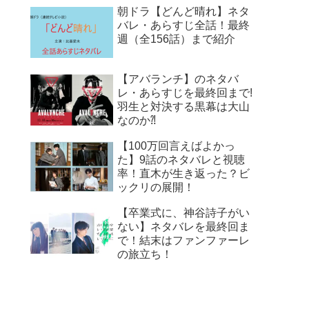
朝ドラ【どんど晴れ】ネタ
バレ・あらすじ全話！最終
週（全156話）まで紹介
【アバランチ】のネタバ
レ・あらすじを最終回まで!
羽生と対決する黒幕は大山
なのか⁈
【100万回言えばよかっ
た】9話のネタバレと視聴
率！直木が生き返った？ビ
ックリの展開！
【卒業式に、神谷詩子がい
ない】ネタバレを最終回ま
で！結末はファンファーレ
の旅立ち！