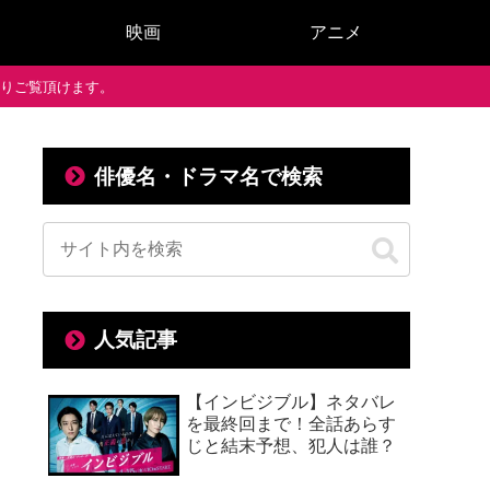
映画
アニメ
で通りご覧頂けます。
俳優名・ドラマ名で検索
人気記事
【インビジブル】ネタバレ
を最終回まで！全話あらす
じと結末予想、犯人は誰？