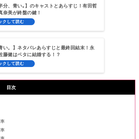
半分、青い｡】のキャストとあらすじ！有田哲
真奈美が終盤の鍵！
青い。】ネタバレあらすじと最終回結末！永
佐藤健はベタに結婚する！？
目次
聴率
聴率
聴率