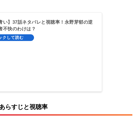
青い】37話ネタバレと視聴率！永野芽郁の逆
者不快のわけは？
レあらすじと視聴率