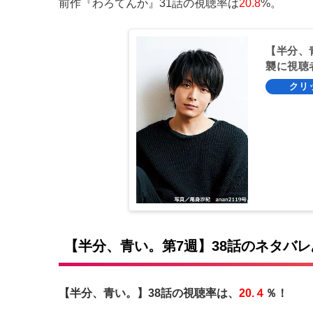
前作『わろてんか』31話の視聴率は
20.8
%。
【半分、
襲に視聴
【半分、青い。第7週】38話のネタバ
【半分、青い。】38話の視聴率は、
20.４
％！