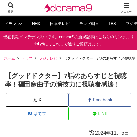
検索
メニュー
ドラマ >>
NHK
日本テレビ
テレビ朝日
TBS
フジ
現在長期メンテナンス中です。dorama9の新規記事はこちらのリンクより
dolly9にてこれまで通りご覧頂けます。
ホーム
ドラマ
フジテレビ
【グッドドクター】7話のあらすじと視聴率
【グッドドクター】7話のあらすじと視聴
率！福田麻由子の演技力に視聴者感涙！
X
Facebook
はてブ
LINE
2024年11月5日