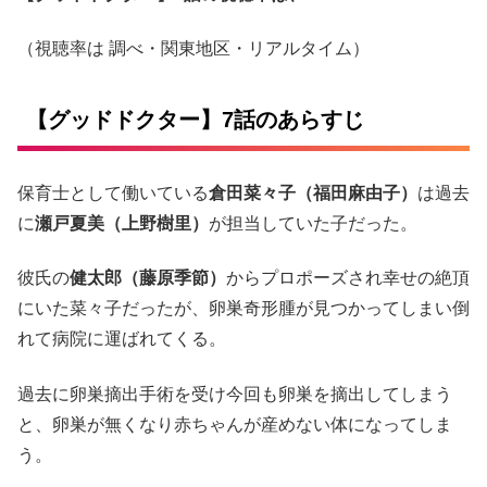
（視聴率は 調べ・関東地区・リアルタイム）
【グッドドクター】7話のあらすじ
保育士として働いている
倉田菜々子（福田麻由子）
は過去
に
瀬戸夏美（上野樹里）
が担当していた子だった。
彼氏の
健太郎（藤原季節）
からプロポーズされ幸せの絶頂
にいた菜々子だったが、卵巣奇形腫が見つかってしまい倒
れて病院に運ばれてくる。
過去に卵巣摘出手術を受け今回も卵巣を摘出してしまう
と、卵巣が無くなり赤ちゃんが産めない体になってしま
う。