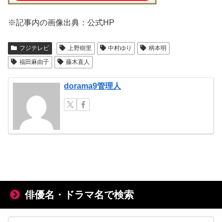
※記事内の画像出典：公式HP
フジテレビ
上野樹里
中村ゆり
柄本明
福田麻由子
藤木直人
dorama9管理人
俳優名・ドラマ名で検索