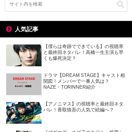
人気記事
【僕らは奇跡でできている】の視聴率
と最終回ネタバレ！高橋一生主演も早
くも爆死決定？
ドラマ【DREAM STAGE】キャスト相
関図！メンバーで一番人気は？
NAZE・TORINNER紹介
【アノニマス】の視聴率と最終回ネタ
バレ！香取慎吾の人気で続編へ？
『ブギウギ』スズ子のモデル・笠置シ
ヅ子のプロフィール＆略歴！年下の大