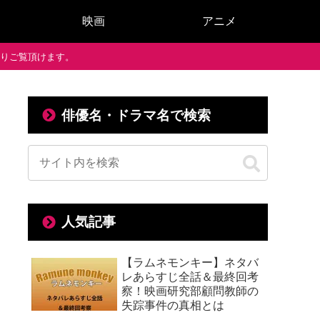
映画
アニメ
で通りご覧頂けます。
俳優名・ドラマ名で検索
人気記事
【ラムネモンキー】ネタバ
レあらすじ全話＆最終回考
察！映画研究部顧問教師の
失踪事件の真相とは