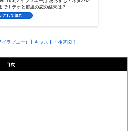
Love You(アイラブユー)】あらすじ・ネタバレ
まで！テオと侑里の恋の結末は？
ou（アイラブユー）】キャスト・相関図！
目次