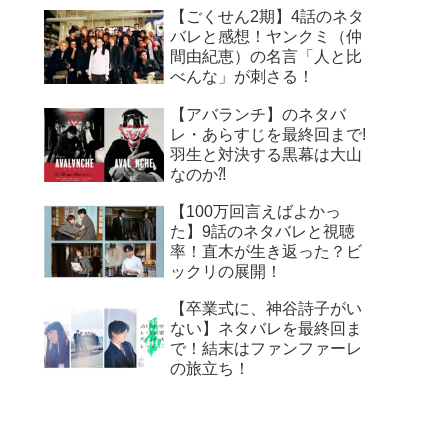
【ごくせん2期】4話のネタ
バレと感想！ヤンクミ（仲
間由紀恵）の名言「人と比
べんな」が刺さる！
【アバランチ】のネタバ
レ・あらすじを最終回まで!
羽生と対決する黒幕は大山
なのか⁈
【100万回言えばよかっ
た】9話のネタバレと視聴
率！直木が生き返った？ビ
ックリの展開！
【卒業式に、神谷詩子がい
ない】ネタバレを最終回ま
で！結末はファンファーレ
の旅立ち！