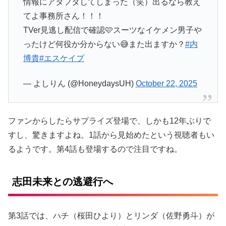
情報にアタフタしてしまった（笑）出るなら教え
てよ事務所さん！！！
TVer見逃し配信で確認🩷スーツなイケメン男子や
ったけど何役か分からない😅また出ますか？
#内
博貴
#エスケイプ
— よしりん (@HoneydaysUH)
October 22, 2025
ファンからしたらサプライズ登場で、しかも12年ぶりで
すし、驚きますよね。1話から見始めたという視聴者もい
るようです。第4話も登場するので注目ですね。
志田未来との逃避行へ
第3話では、ハチ（桜田ひより）とリンダ（佐野勇斗）が