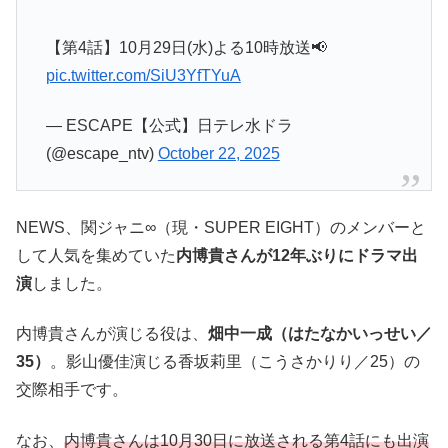
【第4話】10月29日(水)よる10時放送📢
pic.twitter.com/SiU3YfTYuA
— ESCAPE【公式】日テレ水ドラ
(@escape_ntv)
October 22, 2025
NEWS、関ジャニ∞（現・SUPER EIGHT）のメンバーと
して人気を集めていた
内博貴さんが12年ぶりにドラマ出
演
しました。
内博貴さんが演じる役は、
畑中一成（はたなかいっせい／
35）
。影山優佳演じる香坂莉里（こうさかりり／25）の
交際相手です。
なお、
内博貴さんは10月30日に放送される第4話にも出演