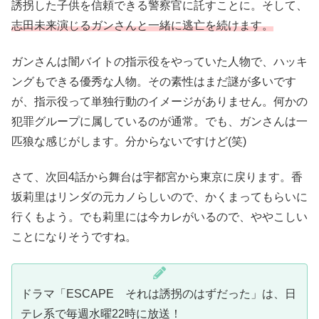
誘拐した子供を信頼できる警察官に託すことに。そして、
志田未来演じるガンさんと一緒に逃亡を続けます。
ガンさんは闇バイトの指示役をやっていた人物で、ハッキ
ングもできる優秀な人物。その素性はまだ謎が多いです
が、指示役って単独行動のイメージがありません。何かの
犯罪グループに属しているのが通常。でも、ガンさんは一
匹狼な感じがします。分からないですけど(笑)
さて、次回4話から舞台は宇都宮から東京に戻ります。香
坂莉里はリンダの元カノらしいので、かくまってもらいに
行くもよう。でも莉里には今カレがいるので、ややこしい
ことになりそうですね。
ドラマ「ESCAPE それは誘拐のはずだった」は、日
テレ系で毎週水曜22時に放送！