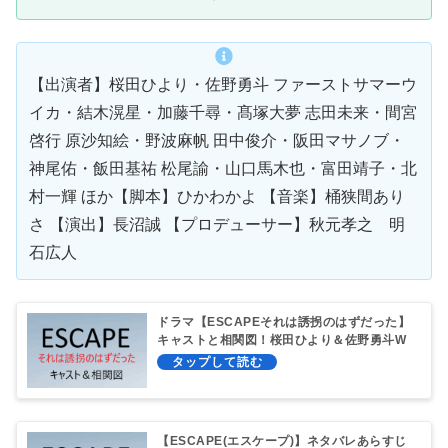
【出演者】桜田ひより・佐野勇斗 ファーストサマーウ
イカ・結木滉星・加藤千尋・髙塚大夢 志田未来・間宮
啓行 原沙知絵・野波麻帆 田中俊介・阪田マサノブ・
神尾佑・飯田基祐 松尾諭・山口馬木也・富田靖子・北
村一輝 ほか【脚本】ひかわかよ 【音楽】桶狭間あり
さ 【演出】長沼誠 【プロデューサー】秋元孝之 明
石広人
ドラマ【ESCAPEそれは誘拐のはずだった】
キャストと相関図！桜田ひより＆佐野勇斗W
主演
【ESCAPE(エスケープ)】ネタバレあらすじ