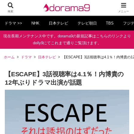
検索
メニュー
ドラマ >>
NHK
日本テレビ
テレビ朝日
TBS
フジ
現在長期メンテナンス中です。dorama9の新規記事はこちらのリンクより
dolly9にてこれまで通りご覧頂けます。
ホーム
ドラマ
日本テレビ
【ESCAPE】3話視聴率は4.1％！内博貴の
【ESCAPE】3話視聴率は4.1％！内博貴の
12年ぶりドラマ出演が話題