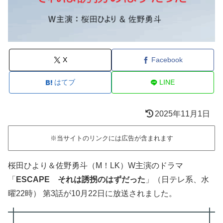
X
Facebook
はてブ
LINE
2025年11月1日
※当サイトのリンクには広告が含まれます
桜田ひより＆佐野勇斗（M！LK）W主演のドラマ
「
ESCAPE それは誘拐のはずだった
」（日テレ系、水
曜22時） 第3話が10月22日に放送されました。