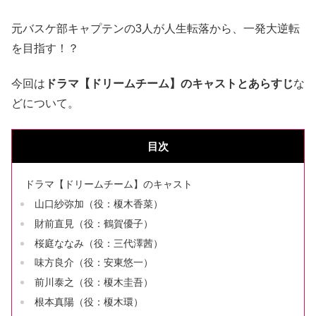
元バスケ部キャプテンの3人が人生転落から、一発大逆転
を目指す！？
今回は
ドラマ【ドリームチーム】のキャストとあらすじ
な
どについて。
目次
ドラマ【ドリームチーム】のキャスト
山口紗弥加（役：榎木香菜）
財前直見（役：鶴賀優子）
桜庭ななみ（役：三代澤茜）
味方良介（役：安東悠一）
前川泰之（役：榎木圭吾）
根本真陽（役：榎木環）