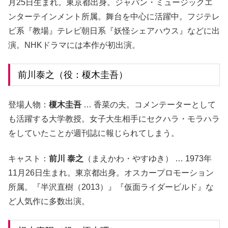
月25日生まれ。東京都出身。ジャパン・ミュージックエ
ンターテインメント所属。舞台を中心に活躍中。フジテレ
ビ系『教場』テレビ朝日系『妖怪シェアハウス』などに出
演。NHKドラマには本作が初出演。
前川泰之（役：榎木圭吾）
登場人物：
榎木圭吾
… 香菜の夫。コメンテーターとして
も活躍する大学教授。女子大生相手にセクハラ・モラハラ
をしていたことが週刊誌に報じられてしまう。
キャスト：
前川 泰之
（まえかわ・やすゆき） … 1973年
11月26日生まれ。東京都出身。オスカープロモーション
所属。『半沢直樹（2013）』『仮面ライダービルド』な
ど人気作に多数出演。