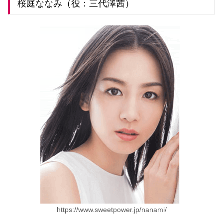
桜庭ななみ（役：三代澤茜）
https://www.sweetpower.jp/nanami/