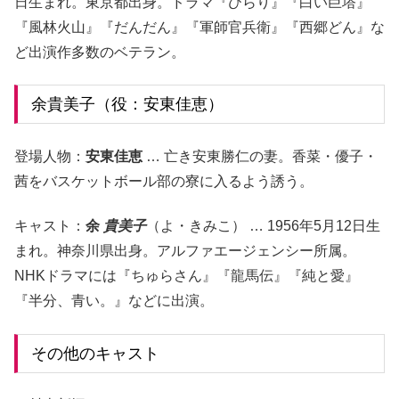
日生まれ。東京都出身。ドラマ『ひらり』『白い巨塔』
『風林火山』『だんだん』『軍師官兵衛』『西郷どん』な
ど出演作多数のベテラン。
余貴美子（役：安東佳恵）
登場人物：
安東佳恵
… 亡き安東勝仁の妻。香菜・優子・
茜をバスケットボール部の寮に入るよう誘う。
キャスト：
余
貴美子
（よ・きみこ） … 1956年5月12日生
まれ。神奈川県出身。アルファエージェンシー所属。
NHKドラマには『ちゅらさん』『龍馬伝』『純と愛』
『半分、青い。』などに出演。
その他のキャスト