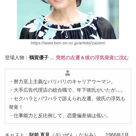
https://www.ken-on.co.jp/artists/zaizen/
登場人物：
鶴賀優子
…
突然の左遷＆彼の浮気発覚に沈む
・努力至上主義なバリバリのキャリアウーマン。
・大手広告代理店の総合職で、年下彼氏がいたが…。
・セクハラとパワハラで訴えられ左遷。彼氏の浮気も
発覚！
・仕事能力と反比例して、恋愛偏差値は低い。
キャスト：
財前 直見
（ざいぜん・なおみ） … 1966年1月