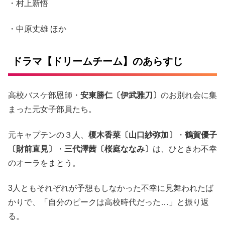
・村上新悟
・中原丈雄 ほか
ドラマ【ドリームチーム】のあらすじ
高校バスケ部恩師・
安東勝仁〔伊武雅刀〕
のお別れ会に集
まった元女子部員たち。
元キャプテンの３人、
榎木香菜〔山口紗弥加〕
・
鶴賀優子
〔財前直見〕
・
三代澤茜〔桜庭ななみ〕
は、ひときわ不幸
のオーラをまとう。
3人ともそれぞれが予想もしなかった不幸に見舞われたば
かりで、「自分のピークは高校時代だった…」と振り返
る。