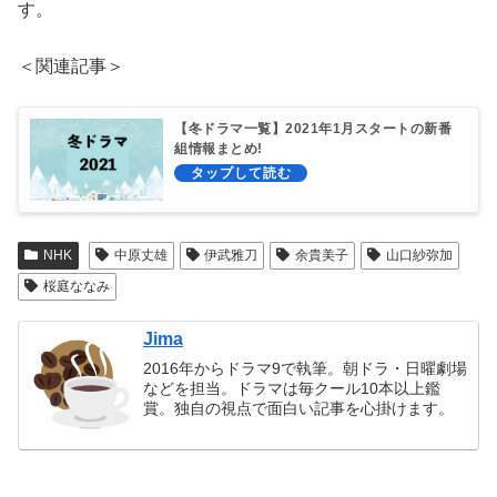
す。
＜関連記事＞
【冬ドラマ一覧】2021年1月スタートの新番
組情報まとめ!
NHK
中原丈雄
伊武雅刀
余貴美子
山口紗弥加
桜庭ななみ
Jima
2016年からドラマ9で執筆。朝ドラ・日曜劇場
などを担当。ドラマは毎クール10本以上鑑
賞。独自の視点で面白い記事を心掛けます。