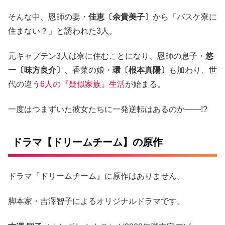
そんな中、恩師の妻・
佳恵〔余貴美子〕
から「バスケ寮に
住まない？」と誘われた3人。
元キャプテン3人は寮に住むことになり、恩師の息子・
悠
一〔味方良介〕
、香菜の娘・
環〔根本真陽〕
も加わり、世
代の違う
6人の『疑似家族』生活
が始まる。
一度はつまずいた彼女たちに一発逆転はあるのか――!?
ドラマ【ドリームチーム】の原作
ドラマ『ドリームチーム』に原作はありません。
脚本家・吉澤智子によるオリジナルドラマです。