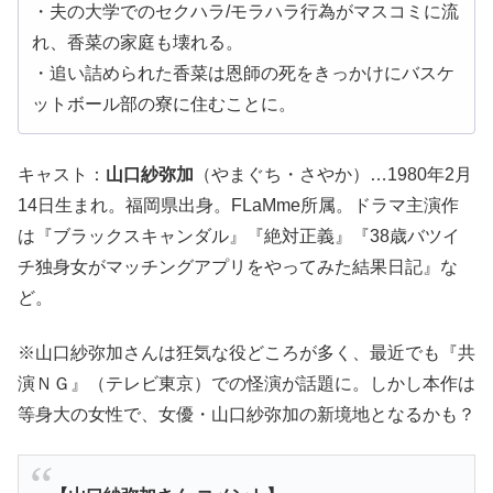
・夫の大学でのセクハラ/モラハラ行為がマスコミに流
れ、香菜の家庭も壊れる。
・追い詰められた香菜は恩師の死をきっかけにバスケ
ットボール部の寮に住むことに。
キャスト：
山口紗弥加
（やまぐち・さやか）…1980年2月
14日生まれ。福岡県出身。FLaMme所属。ドラマ主演作
は『ブラックスキャンダル』『絶対正義』『38歳バツイ
チ独身女がマッチングアプリをやってみた結果日記』な
ど。
※山口紗弥加さんは狂気な役どころが多く、最近でも『共
演ＮＧ』（テレビ東京）での怪演が話題に。しかし本作は
等身大の女性で、女優・山口紗弥加の新境地となるかも？