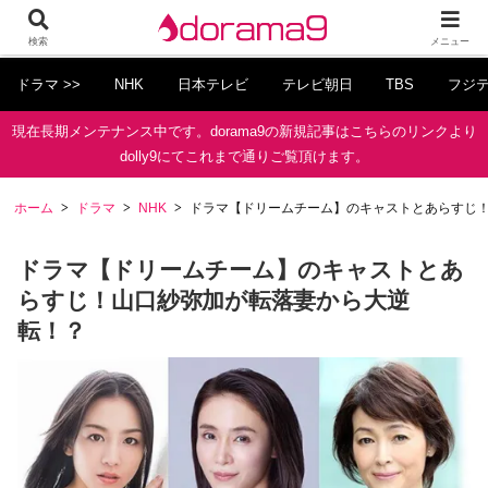
検索
メニュー
ドラマ >>
NHK
日本テレビ
テレビ朝日
TBS
フジ
現在長期メンテナンス中です。dorama9の新規記事はこちらのリンクより
dolly9にてこれまで通りご覧頂けます。
ホーム
ドラマ
NHK
ドラマ【ドリームチーム】のキャストとあらすじ
ドラマ【ドリームチーム】のキャストとあ
らすじ！山口紗弥加が転落妻から大逆
転！？