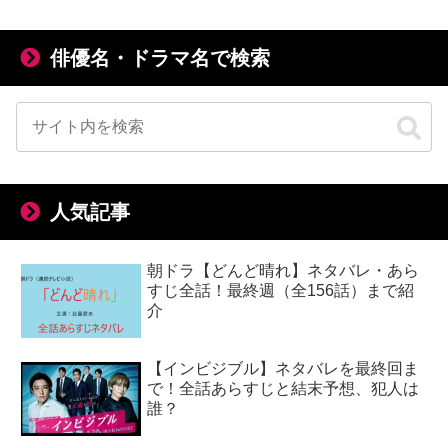
俳優名・ドラマ名で検索
人気記事
朝ドラ【どんど晴れ】ネタバレ・あら
すじ全話！最終週（全156話）まで紹
介
【インビジブル】ネタバレを最終回ま
で！全話あらすじと結末予想、犯人は
誰？