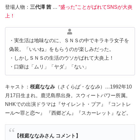
登場人物：
三代澤 茜
…
“盛った”ことがばれてSNSが大炎
上！
・実生活は地味なのに、ＳＮＳの中でキラキラ女子を
偽装。「いいね」をもらうのが楽しみだった。
・しかしＳＮＳの生活のウソがばれて大炎上！
・口癖は「ムリ」「ヤダ」「ない」
キャスト：
桜庭ななみ
（
さくらば・ななみ
）…1992年10
月17日生まれ。鹿児島県出身。スウィートパワー所属。
NHKでの出演ドラマは『サイレント・プア』『コントレ
ール〜罪と恋〜』 『西郷どん』『スカーレット』など。
【桜庭ななみさん コメント】