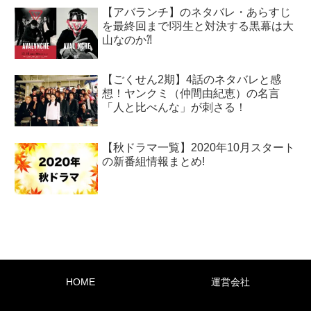
【アバランチ】のネタバレ・あらすじ
を最終回まで!羽生と対決する黒幕は大
山なのか⁈
【ごくせん2期】4話のネタバレと感
想！ヤンクミ（仲間由紀恵）の名言
「人と比べんな」が刺さる！
【秋ドラマ一覧】2020年10月スタート
の新番組情報まとめ!
HOME
運営会社