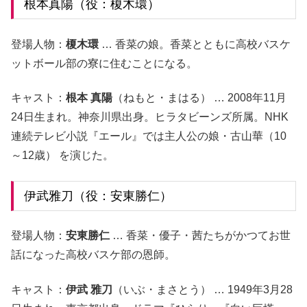
根本真陽（役：榎木環）
登場人物：
榎木環
… 香菜の娘。香菜とともに高校バスケ
ットボール部の寮に住むことになる。
キャスト：
根本 真陽
（ねもと・まはる） … 2008年11月
24日生まれ。神奈川県出身。ヒラタビーンズ所属。NHK
連続テレビ小説『エール』では主人公の娘・古山華（10
～12歳） を演じた。
伊武雅刀（役：安東勝仁）
登場人物：
安東勝仁
… 香菜・優子・茜たちがかつてお世
話になった高校バスケ部の恩師。
キャスト：
伊武 雅刀
（いぶ・まさとう） … 1949年3月28