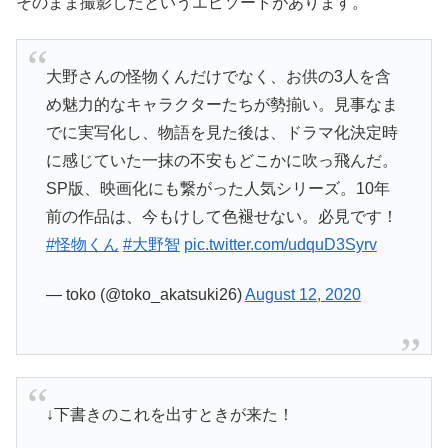
そのまま撮影したというエピソードがあります。
大野さんの怪物くんだけでなく、お供の3人を含
め魅力的なキャラクターたちが勢揃い。見事なま
でに実写化し、物語を見た後は、ドラマ化決定時
に感じていた一抹の不安もどこかに吹っ飛んだ。
SP版、映画化にも繋がった人気シリーズ。10年
前の作品は、今もけして色褪せない。必見です！
#怪物くん
#大野智
pic.twitter.com/udquD3Syrv
— toko (@toko_akatsuki26)
August 12, 2020
↓下書きのこれを出すときが来た！