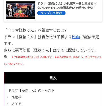
ドラマ【怪物くん】の視聴率一覧と最終回ネ
タバレ!デモキン(松岡昌宏)との決着の行方
は?
「ドラマ怪物くん」を視聴するには?
ドラマ【怪物くん】は再放送終了後より
Hulu
で配信予定
です。
さらに実写映画【怪物くん】はすでに配信しています。
※
全て2020年8月12日（水）の情報です。最新の配信状況、料金については公式サイト
をご確認ください。
目次
ドラマ【怪物くん】のキャスト
怪物界
人間界