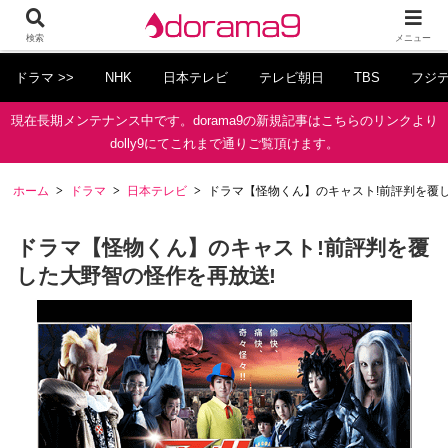
検索
メニュー
ドラマ >>
NHK
日本テレビ
テレビ朝日
TBS
フジ
現在長期メンテナンス中です。dorama9の新規記事はこちらのリンクより
dolly9にてこれまで通りご覧頂けます。
ホーム
ドラマ
日本テレビ
ドラマ【怪物くん】のキャスト!前評判を覆
ドラマ【怪物くん】のキャスト!前評判を覆
した大野智の怪作を再放送!