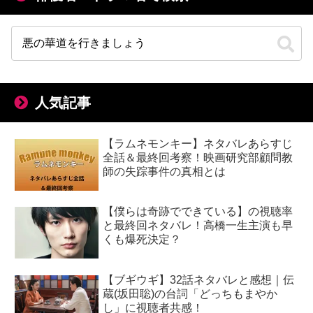
人気記事
【ラムネモンキー】ネタバレあらすじ
全話＆最終回考察！映画研究部顧問教
師の失踪事件の真相とは
【僕らは奇跡でできている】の視聴率
と最終回ネタバレ！高橋一生主演も早
くも爆死決定？
【ブギウギ】32話ネタバレと感想｜伝
蔵(坂田聡)の台詞「どっちもまやか
し」に視聴者共感！