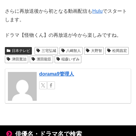
さらに再放送後から初となる動画配信も
Hulu
でスタート
します。
ドラマ【怪物くん】の再放送が今から楽しみですね。
日本テレビ
三宅弘城
八嶋智人
大野智
松岡昌宏
津田寛治
濱田龍臣
稲森いずみ
dorama9管理人
俳優名・ドラマ名で検索