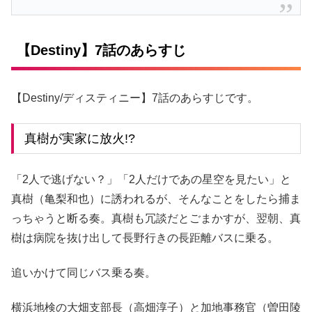
【Destiny】7話のあらすじ
【Destiny/ディスティニー】7話のあらすじです。
真樹が実家に放火!?
「2人で逃げない？」「2人だけであの星空を見たい」と
真樹（亀梨和也）に誘われるが、そんなことをしたら捕ま
っちゃうと断る奏。真樹も冗談だとごまかすが、翌朝、真
樹は病院を抜け出して長野行きの長距離バスに乗る。
追いかけて同じバス乗る奏。
横浜地検の大畑支部長（高畑淳子）と加地事務官（曽田陵