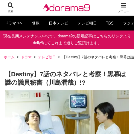
検索
メニュー
ドラマ >>
NHK
日本テレビ
テレビ朝日
TBS
フジ
現在長期メンテナンス中です。dorama9の新規記事はこちらのリンクより
dolly9にてこれまで通りご覧頂けます。
ホーム
ドラマ
テレビ朝日
【Destiny】7話のネタバレと考察！黒幕は
【Destiny】7話のネタバレと考察！黒幕は
謎の議員秘書（川島潤哉）!?