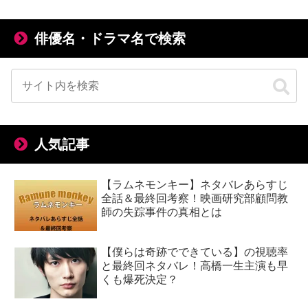
俳優名・ドラマ名で検索
人気記事
【ラムネモンキー】ネタバレあらすじ
全話＆最終回考察！映画研究部顧問教
師の失踪事件の真相とは
【僕らは奇跡でできている】の視聴率
と最終回ネタバレ！高橋一生主演も早
くも爆死決定？