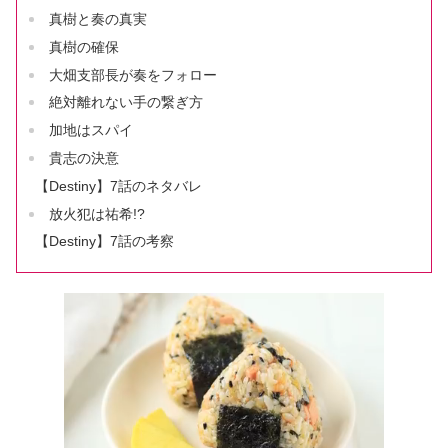
真樹と奏の真実
真樹の確保
大畑支部長が奏をフォロー
絶対離れない手の繋ぎ方
加地はスパイ
貴志の決意
【Destiny】7話のネタバレ
放火犯は祐希!?
【Destiny】7話の考察