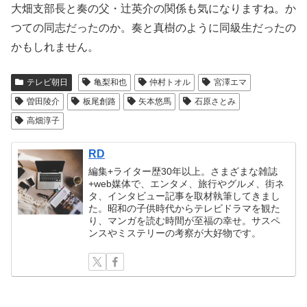
大畑支部長と奏の父・辻英介の関係も気になりますね。か
つての同志だったのか。奏と真樹のように同級生だったの
かもしれません。
テレビ朝日
亀梨和也
仲村トオル
宮澤エマ
曽田陵介
板尾創路
矢本悠馬
石原さとみ
高畑淳子
RD
編集+ライター歴30年以上。さまざまな雑誌
+web媒体で、エンタメ、旅行やグルメ、街ネ
タ、インタビュー記事を取材執筆してきまし
た。昭和の子供時代からテレビドラマを観た
り、マンガを読む時間が至福の幸せ。サスペ
ンスやミステリーの考察が大好物です。