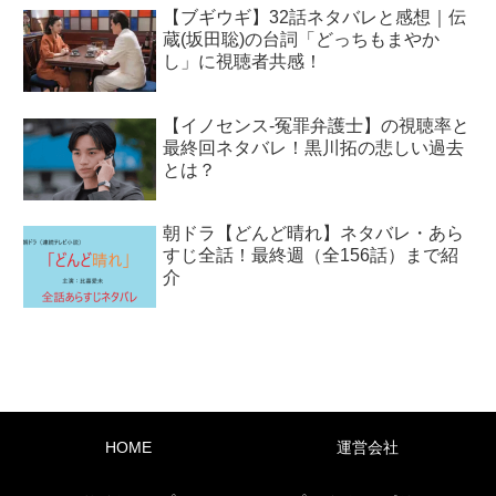
【ブギウギ】32話ネタバレと感想｜伝
蔵(坂田聡)の台詞「どっちもまやか
し」に視聴者共感！
【イノセンス-冤罪弁護士】の視聴率と
最終回ネタバレ！黒川拓の悲しい過去
とは？
朝ドラ【どんど晴れ】ネタバレ・あら
すじ全話！最終週（全156話）まで紹
介
HOME
運営会社