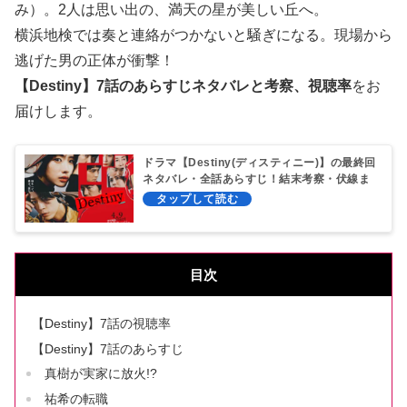
み）。2人は思い出の、満天の星が美しい丘へ。
横浜地検では奏と連絡がつかないと騒ぎになる。現場から
逃げた男の正体が衝撃！
【Destiny】7話のあらすじネタバレと考察、視聴率
をお
届けします。
ドラマ【Destiny(ディスティニー)】の最終回
ネタバレ・全話あらすじ！結末考察・伏線ま
とめ！
目次
【Destiny】7話の視聴率
【Destiny】7話のあらすじ
真樹が実家に放火!?
祐希の転職