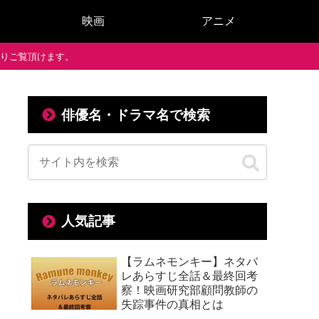
映画
アニメ
で通りご覧頂けます。
俳優名・ドラマ名で検索
人気記事
【ラムネモンキー】ネタバ
レあらすじ全話＆最終回考
察！映画研究部顧問教師の
失踪事件の真相とは