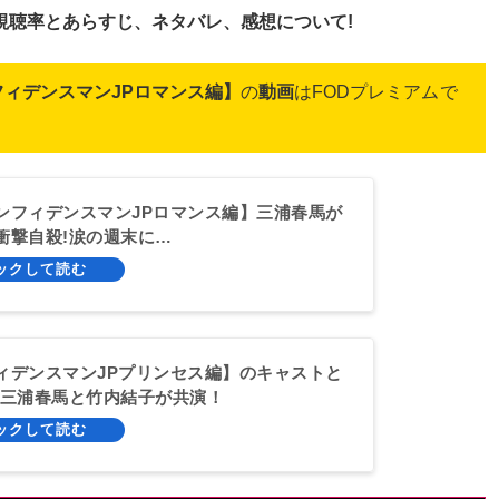
視聴率とあらすじ、ネタバレ、感想について!
フィデンスマンJPロマンス編】
の
動画
はFODプレミアム
で
ンフィデンスマンJPロマンス編】三浦春馬が
衝撃自殺!涙の週末に…
ィデンスマンJPプリンセス編】のキャストと
!三浦春馬と竹内結子が共演！