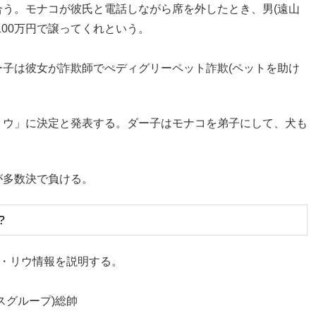
う。モナコが彼氏と電話しながら席を外したとき、男(遠山
00万円で譲ってくれという。
子は彼女が詐欺師でぺディグリーペット詐欺(ペットを助け
リウ」に決定と発表する。ダー子はモナコを弟子にして、犬も
が多数決で負ける。
?
ン・リウ情報を説明する。
スグループ)総帥