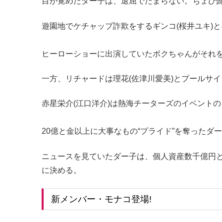
目が覚めたダー子は、退屈でたまらない。ちょび髭
遊園地でケチャップ詐欺をするギンコ(桜井ユキ)と
ヒーローショーに出演していたボクちゃんがそれ
一方、リチャードは理花(佐津川愛美)とプールサ
赤星栄介(江口洋介)は熱海チーターズのイベント
20億と金以上に大事なもの“プライド”を奪ったダ
ニュースを見ていたダー子は、個人資産数千億円と
に決める。
新メンバー・モナコ登場!