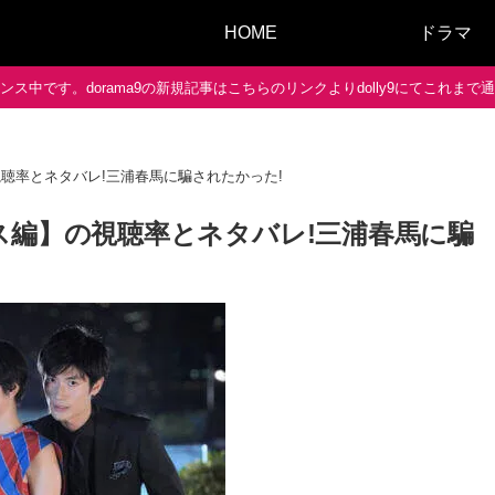
HOME
ドラマ
ス中です。dorama9の新規記事はこちらのリンクよりdolly9にてこれま
聴率とネタバレ!三浦春馬に騙されたかった!
ス編】の視聴率とネタバレ!三浦春馬に騙