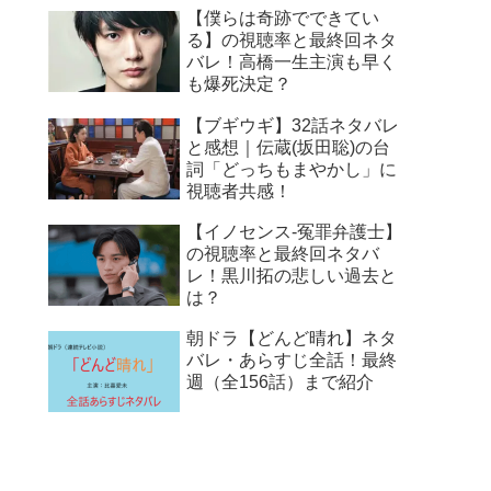
【僕らは奇跡でできてい
る】の視聴率と最終回ネタ
バレ！高橋一生主演も早く
も爆死決定？
【ブギウギ】32話ネタバレ
と感想｜伝蔵(坂田聡)の台
詞「どっちもまやかし」に
視聴者共感！
【イノセンス-冤罪弁護士】
の視聴率と最終回ネタバ
レ！黒川拓の悲しい過去と
は？
朝ドラ【どんど晴れ】ネタ
バレ・あらすじ全話！最終
週（全156話）まで紹介