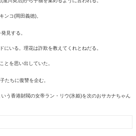
(瀧川英治)から子猫を集めるように言われる。
キンコ(岡田義徳)。
を発見する。
イドにいる。理花は詐欺を教えてくれとねだる。
のことを思い出していた。
ー子たちに復讐を企む。
いう香港財閥の女帝ラン・リウ(氷姫)を次のおサカナちゃん