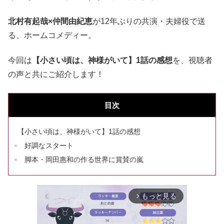
北村有起哉×仲間由紀恵
が12年ぶりの共演・夫婦役で送
る、ホームコメディー。
今回は
【小さい頃は、神様がいて】1話の感想
を、視聴者
の声と共にご紹介します！
目次
【小さい頃は、神様がいて】1話の感想
好調なスタート
脚本・岡田惠和の作る世界に賞賛の嵐
もっと見る
arrow_forward_ios