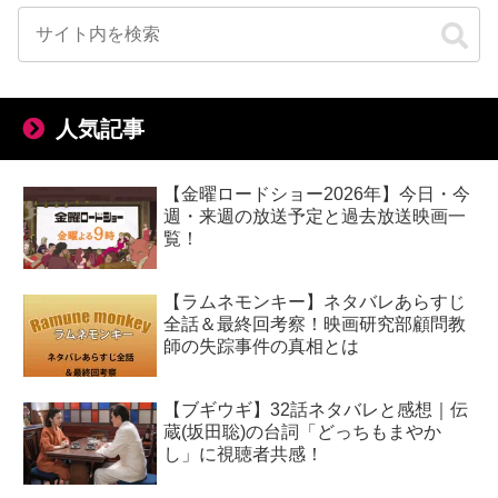
人気記事
【金曜ロードショー2026年】今日・今
週・来週の放送予定と過去放送映画一
覧！
【ラムネモンキー】ネタバレあらすじ
全話＆最終回考察！映画研究部顧問教
師の失踪事件の真相とは
【ブギウギ】32話ネタバレと感想｜伝
蔵(坂田聡)の台詞「どっちもまやか
し」に視聴者共感！