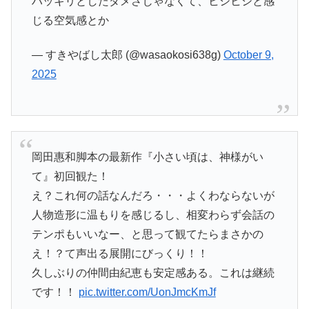
ハッキリとしたダメさじゃなくて、ヒシヒシと感
じる空気感とか
— すきやばし太郎 (@wasaokosi638g)
October 9,
2025
岡田惠和脚本の最新作『小さい頃は、神様がい
て』初回観た！
え？これ何の話なんだろ・・・よくわならないが
人物造形に温もりを感じるし、相変わらず会話の
テンポもいいなー、と思って観てたらまさかの
え！？て声出る展開にびっくり！！
久しぶりの仲間由紀恵も安定感ある。これは継続
です！！
pic.twitter.com/UonJmcKmJf