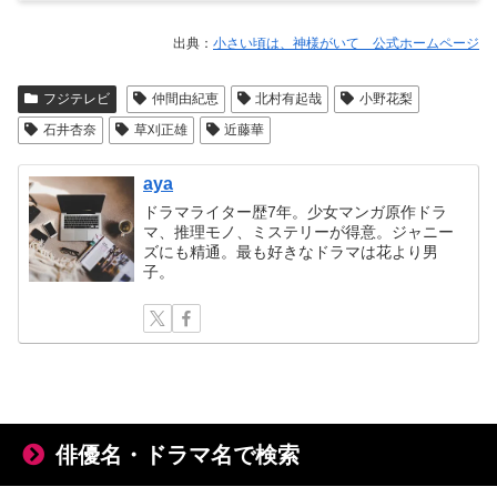
出典：
小さい頃は、神様がいて 公式ホームページ
フジテレビ
仲間由紀恵
北村有起哉
小野花梨
石井杏奈
草刈正雄
近藤華
aya
ドラマライター歴7年。少女マンガ原作ドラ
マ、推理モノ、ミステリーが得意。ジャニー
ズにも精通。最も好きなドラマは花より男
子。
俳優名・ドラマ名で検索