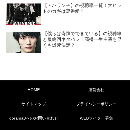
【アバランチ】の視聴率一覧！大ヒッ
トのカギは裏番組？
【僕らは奇跡でできている】の視聴率
と最終回ネタバレ！高橋一生主演も早
くも爆死決定？
HOME
運営会社
サイトマップ
プライバシーポリシー
dorama9へのお問い合わせ
WEBライター募集