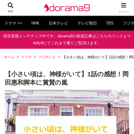
検索
メニュー
ドラマ >>
NHK
日本テレビ
テレビ朝日
TBS
フジ
現在長期メンテナンス中です。dorama9の新規記事はこちらのリンクより
dolly9にてこれまで通りご覧頂けます。
ホーム
ドラマ
フジテレビ
【小さい頃は、神様がいて】1話の感想！岡
【小さい頃は、神様がいて】1話の感想！岡
田惠和脚本に賞賛の嵐