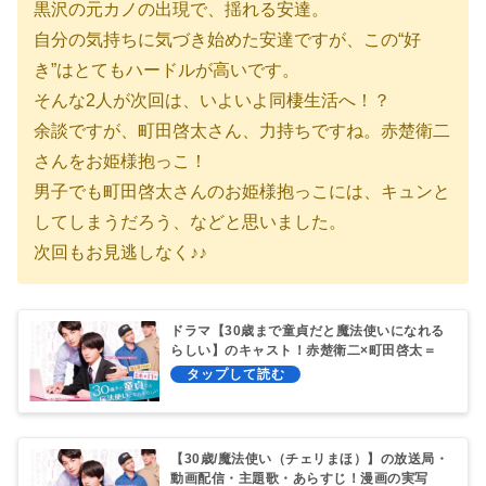
黒沢の元カノの出現で、揺れる安達。
自分の気持ちに気づき始めた安達ですが、この“好
き”はとてもハードルが高いです。
そんな2人が次回は、いよいよ同棲生活へ！？
余談ですが、町田啓太さん、力持ちですね。赤楚衛二
さんをお姫様抱っこ！
男子でも町田啓太さんのお姫様抱っこには、キュンと
してしまうだろう、などと思いました。
次回もお見逃しなく♪♪
ドラマ【30歳まで童貞だと魔法使いになれる
らしい】のキャスト！赤楚衛二×町田啓太＝
BLove
【30歳/魔法使い（チェリまほ）】の放送局・
動画配信・主題歌・あらすじ！漫画の実写