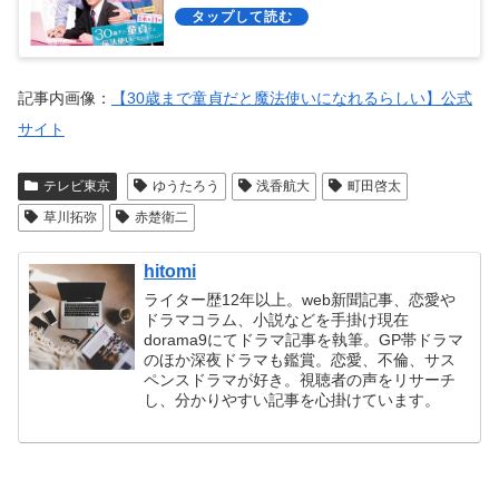
化！
記事内画像：
【30歳まで童貞だと魔法使いになれるらしい】公式
サイト
テレビ東京
ゆうたろう
浅香航大
町田啓太
草川拓弥
赤楚衛二
hitomi
ライター歴12年以上。web新聞記事、恋愛や
ドラマコラム、小説などを手掛け現在
dorama9にてドラマ記事を執筆。GP帯ドラマ
のほか深夜ドラマも鑑賞。恋愛、不倫、サス
ペンスドラマが好き。視聴者の声をリサーチ
し、分かりやすい記事を心掛けています。