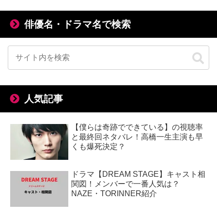
俳優名・ドラマ名で検索
人気記事
【僕らは奇跡でできている】の視聴率
と最終回ネタバレ！高橋一生主演も早
くも爆死決定？
ドラマ【DREAM STAGE】キャスト相
関図！メンバーで一番人気は？
NAZE・TORINNER紹介