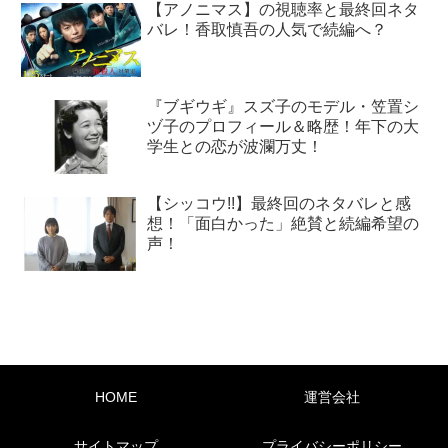
【アノニマス】の視聴率と最終回ネタ
バレ！香取慎吾の人気で続編へ？
『ブギウギ』スズ子のモデル・笠置シ
ヅ子のプロフィール＆略歴！年下の大
学生との恋が波瀾万丈！
【シッコウ!!】最終回のネタバレと感
想！「面白かった」絶賛と続編希望の
声！
HOME
運営会社
サイトマップ
プライバシーポリシー