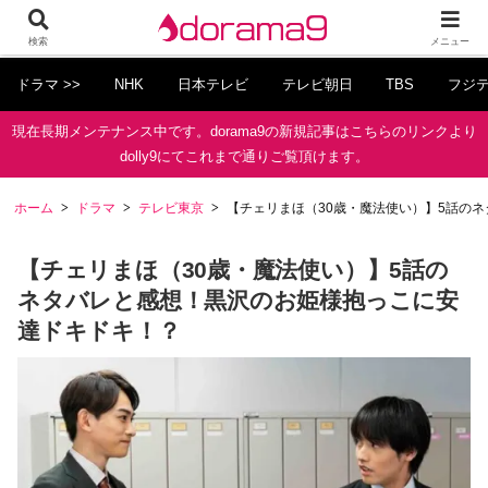
検索
メニュー
ドラマ >>
NHK
日本テレビ
テレビ朝日
TBS
フジ
現在長期メンテナンス中です。dorama9の新規記事はこちらのリンクより
dolly9にてこれまで通りご覧頂けます。
ホーム
ドラマ
テレビ東京
【チェリまほ（30歳・魔法使い）】5話の
【チェリまほ（30歳・魔法使い）】5話の
ネタバレと感想！黒沢のお姫様抱っこに安
達ドキドキ！？