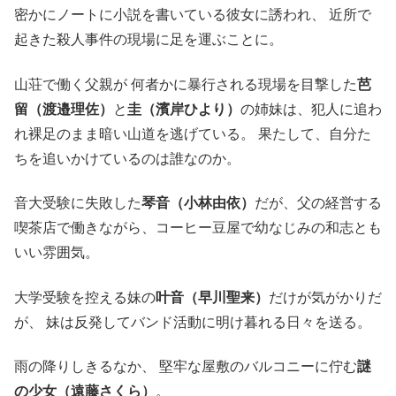
密かにノートに小説を書いている彼女に誘われ、 近所で
起きた殺人事件の現場に足を運ぶことに。
山荘で働く父親が 何者かに暴行される現場を目撃した
芭
留（渡邉理佐）
と
圭（濱岸ひより）
の姉妹は、犯人に追わ
れ裸足のまま暗い山道を逃げている。 果たして、自分た
ちを追いかけているのは誰なのか。
音大受験に失敗した
琴音（小林由依）
だが、父の経営する
喫茶店で働きながら、コーヒー豆屋で幼なじみの和志とも
いい雰囲気。
大学受験を控える妹の
叶音（早川聖来）
だけが気がかりだ
が、 妹は反発してバンド活動に明け暮れる日々を送る。
雨の降りしきるなか、 堅牢な屋敷のバルコニーに佇む
謎
の少女（遠藤さくら）
。