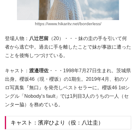
https://www.hikaritv.net/borderless/
登場人物：
八辻芭留
（20）・・・妹の圭の手を引いて何
者から逃亡中。過去に手を離したことで妹が事故に遭った
ことを後悔しつづけている。
キャスト：
渡邉理佐
・・・1998年7月27日生まれ。茨城県
出身。櫻坂46（現・櫻坂）の1期生。2019年4月、初のソ
ロ写真集『無口』を発売しベストセラーに。櫻坂46 1stシ
ングル「Nobody’s fault」では1列目3人のうちの一人（セ
ンター脇）を務めている。
キャスト：濱岸ひより（役：八辻圭）