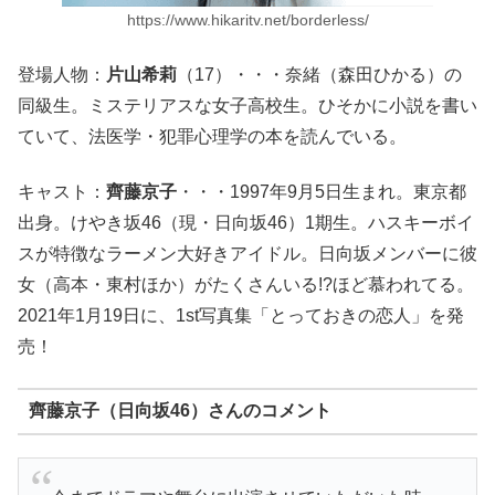
https://www.hikaritv.net/borderless/
登場人物：
片山希莉
（17）・・・奈緒（森田ひかる）の
同級生。ミステリアスな女子高校生。ひそかに小説を書い
ていて、法医学・犯罪心理学の本を読んでいる。
キャスト：
齊藤京子
・・・1997年9月5日生まれ。東京都
出身。けやき坂46（現・日向坂46）1期生。ハスキーボイ
スが特徴なラーメン大好きアイドル。日向坂メンバーに彼
女（高本・東村ほか）がたくさんいる!?ほど慕われてる。
2021年1月19日に、1st写真集「とっておきの恋人」を発
売！
齊藤京子（日向坂46）さんのコメント