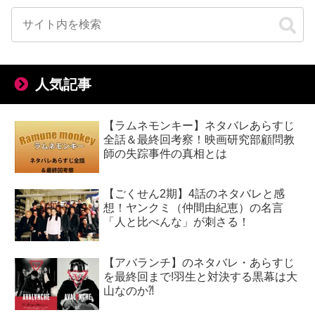
人気記事
【ラムネモンキー】ネタバレあらすじ
全話＆最終回考察！映画研究部顧問教
師の失踪事件の真相とは
【ごくせん2期】4話のネタバレと感
想！ヤンクミ（仲間由紀恵）の名言
「人と比べんな」が刺さる！
【アバランチ】のネタバレ・あらすじ
を最終回まで!羽生と対決する黒幕は大
山なのか⁈