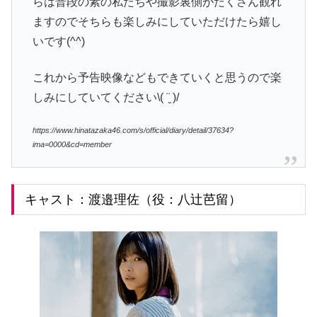
らは普段の素の私たちや撮影裏側がたくさん観れ
ますのでそちらも楽しみにしていただけたら嬉し
いです(^^)
これから予告映像などもできていくと思うので楽
しみにしていてください\( ¨̮ )/
https://www.hinatazaka46.com/s/official/diary/detail/37634?
ima=0000&cd=member
キャスト：渡邉理佐（役：八辻芭留）