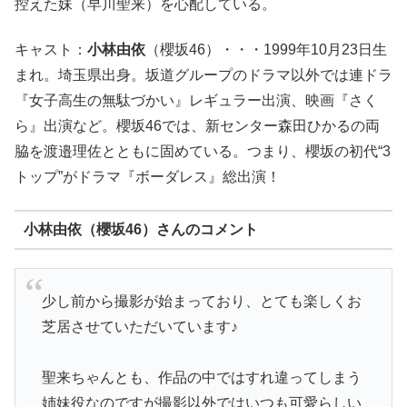
控えた妹（早川聖来）を心配している。
キャスト：
小林由依
（櫻坂46）・・・1999年10月23日生
まれ。埼玉県出身。坂道グループのドラマ以外では連ドラ
『女子高生の無駄づかい』レギュラー出演、映画『さく
ら』出演など。櫻坂46では、新センター森田ひかるの両
脇を渡邉理佐とともに固めている。つまり、櫻坂の初代“3
トップ”がドラマ『ボーダレス』総出演！
小林由依（櫻坂46）さんのコメント
少し前から撮影が始まっており、とても楽しくお
芝居させていただいています♪
聖来ちゃんとも、作品の中ではすれ違ってしまう
姉妹役なのですが撮影以外ではいつも可愛らしい