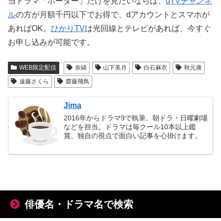
当ドラマ「ボーダー」だけを見たいならば、
dTVチャンネ
ル
の方が月額千円以下でお得で、dアカウントとスマホが
あればOK。
ひかりTV
は光回線とテレビがあれば、今すぐ
お申し込みが可能です。
WEB限定配信
奈緒
山下美月
白石麻衣
秋元康
遠藤さくら
齋藤飛鳥
Jima
2016年からドラマ9で執筆。朝ドラ・日曜劇場
などを担当。ドラマは毎クール10本以上鑑
賞。独自の視点で面白い記事を心掛けます。
俳優名・ドラマ名で検索