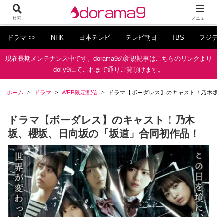
検索
メニュー
ドラマ >>
NHK
日本テレビ
テレビ朝日
TBS
フジ
現在長期メンテナンス中です。dorama9の新規記事はこちらのリンクより
dolly9にてこれまで通りご覧頂けます。
ホーム
ドラマ
WEB限定配信
ドラマ【ボーダレス】のキャスト！乃木
ドラマ【ボーダレス】のキャスト！乃木
坂、櫻坂、日向坂の「坂道」合同初作品！