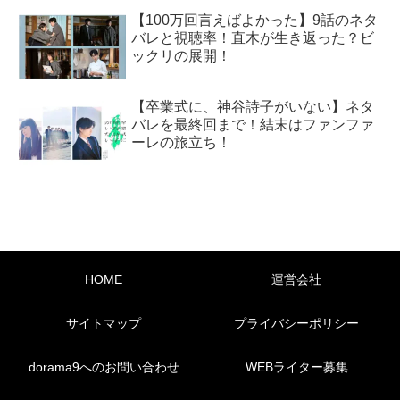
【100万回言えばよかった】9話のネタ
バレと視聴率！直木が生き返った？ビ
ックリの展開！
【卒業式に、神谷詩子がいない】ネタ
バレを最終回まで！結末はファンファ
ーレの旅立ち！
HOME
運営会社
サイトマップ
プライバシーポリシー
dorama9へのお問い合わせ
WEBライター募集