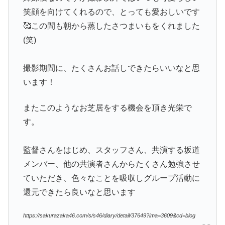
笑顔を向けてくれるので、とっても愛おしいです
🥰この間も朝から蒸したさつまいもをくれました
(笑)
撮影期間に、たくさんお話しできたらいいなと思
います！
またこのようなお芝居をする機会を頂き光栄で
す。
監督さんをはじめ、スタッフさん、共演する坂道
メンバー、他の共演者さんからたくさん勉強させ
ていただき、色々なことを吸収しグループ活動に
還元できたら良いなと思います
https://sakurazaka46.com/s/s46/diary/detail/37649?ima=3609&cd=blog