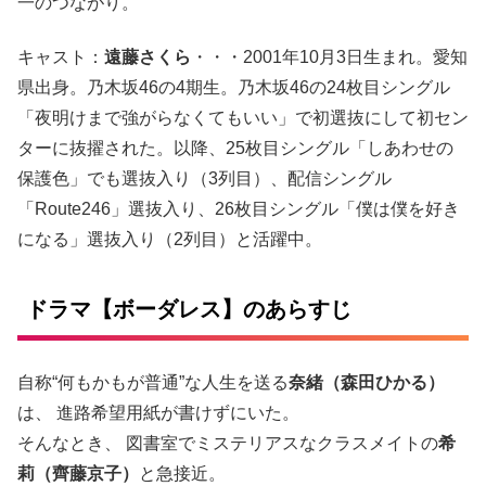
一のつながり。
キャスト：
遠藤さくら
・・・2001年10月3日生まれ。愛知
県出身。乃木坂46の4期生。乃木坂46の24枚目シングル
「夜明けまで強がらなくてもいい」で初選抜にして初セン
ターに抜擢された。以降、25枚目シングル「しあわせの
保護色」でも選抜入り（3列目）、配信シングル
「Route246」選抜入り、26枚目シングル「僕は僕を好き
になる」選抜入り（2列目）と活躍中。
ドラマ【ボーダレス】のあらすじ
自称“何もかもが普通”な人生を送る
奈緒（森田ひかる）
は、 進路希望用紙が書けずにいた。
そんなとき、 図書室でミステリアスなクラスメイトの
希
莉（齊藤京子）
と急接近。