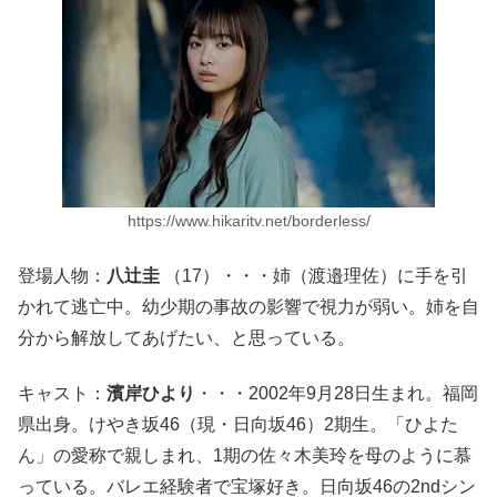
https://www.hikaritv.net/borderless/
登場人物：
八辻圭
（17）・・・姉（渡邉理佐）に手を引
かれて逃亡中。幼少期の事故の影響で視力が弱い。姉を自
分から解放してあげたい、と思っている。
キャスト：
濱岸ひより
・・・2002年9月28日生まれ。福岡
県出身。けやき坂46（現・日向坂46）2期生。「ひよた
ん」の愛称で親しまれ、1期の佐々木美玲を母のように慕
っている。バレエ経験者で宝塚好き。日向坂46の2ndシン