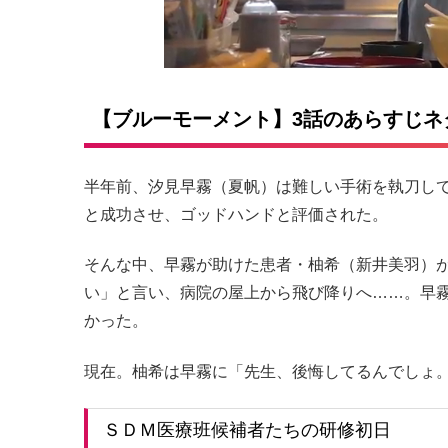
【ブルーモーメント】3話のあらすじネ
半年前、汐見早霧（夏帆）は難しい手術を執刀し
と成功させ、ゴッドハンドと評価された。
そんな中、早霧が助けた患者・柚希（新井美羽）
い」と言い、病院の屋上から飛び降りへ……。早
かった。
現在。柚希は早霧に「先生、後悔してるんでしょ
ＳＤＭ医療班候補者たちの研修初日