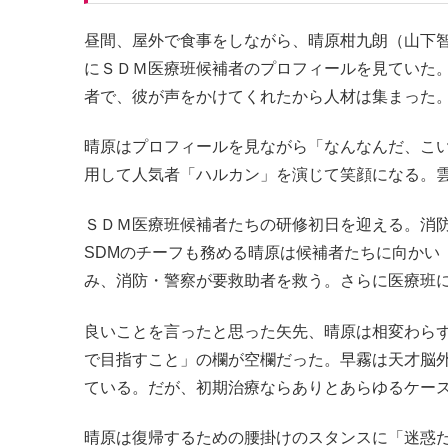
昼間、屋外で食事をしながら、晴原柑九朗（山下
にＳＤＭ医療班候補者のプロフィールを見ていた
者で、彼が声をかけてくれたから人材は集まった
晴原はプロフィールを見ながら「なんなんだ、こ
用して人気者「ハルカン」を演じて笑顔になる。
ＳＤＭ医療班候補者たちの研修初日を迎える。消
SDMのチーフも務める晴原は候補者たちに向かい
み、消防・警察が要救助者を救う。さらに医療班
良いことを言ったと思った矢先、晴原は相変わらず
で目指すこと」の欄が空欄だった。早霧は天才脳
ている。だが、初期治療ならありとあらゆるケー
晴原は復帰するための腰掛けのスタンスに「迷惑