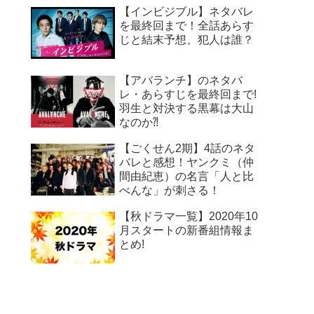
【インビジブル】ネタバレ
を最終回まで！全話あらす
じと結末予想、犯人は誰？
【アバランチ】のネタバ
レ・あらすじを最終回まで!
羽生と対決する黒幕は大山
なのか⁈
【ごくせん2期】4話のネタ
バレと感想！ヤンクミ（仲
間由紀恵）の名言「人と比
べんな」が刺さる！
【秋ドラマ一覧】2020年10
月スタートの新番組情報ま
とめ!