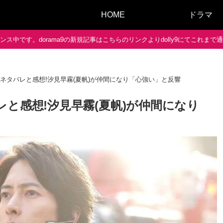
HOME
ドラマ
ス中です。dorama9の新規記事はこちらのリンクよりdolly9にてこれま
ネタバレと感想!汐見早霧(夏帆)が仲間になり「心強い」と反響
と感想!汐見早霧(夏帆)が仲間になり