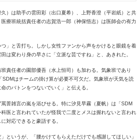
智久）は助手の雲田彩（出口夏希）、上野香澄（平岩紙）と共
。医療班統括責任者の志賀浩一郎（神保悟志）は医師会の有力
。
いつ」と舌打ち。しかし女性ファンから声をかけると眼鏡を着
雲田は変わり身の早さに「立派な芸ですね」と、あきれた。
防班責任者の園部優吾（水上恒司）も加わる。気象班であり
「SDMはチームの掛け算が必要不可欠だ。気象班が天気を読
に命のバトンをつないでいく」と伝える。
罵詈雑言の嵐を浴びせる。特に汐見早霧（夏帆）は「SDM
外科医と言われていたが怪我で二度とメスは握れないと言われ
スに対応できると豪語する。
だ」というが、「腰かけてもらえただけでも感謝してほしい」