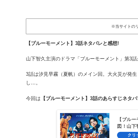
※当サイトの
【ブルーモーメント】3話ネタバレと感想!
山下智久主演のドラマ「ブルーモーメント」第3話
3話は汐見早霧（夏帆）のメイン回。大火災が発
し…。
今回は
【ブルーモーメント】3話のあらすじネタバ
【ブルー
図！山下