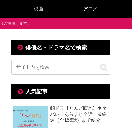
映画
アニメ
で通りご覧頂けます。
俳優名・ドラマ名で検索
人気記事
朝ドラ【どんど晴れ】ネタ
バレ・あらすじ全話！最終
週（全156話）まで紹介