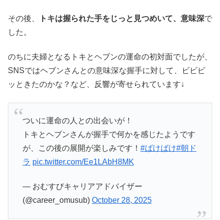
その後、
トキは握られた手をじっと見つめいて、意味深
で
した。
のちに夫婦となるトキとヘブンの運命の初対面でしたが、
SNSではヘブンさんとの意味深な握手に対して、ビビビ
ッときたのかな？など、反響が寄せられています↓
ついに運命の人との出会いが！
トキとヘブンさんが握手で何かを感じたようです
が、この後の展開が楽しみです！
#ばけばけ
#朝ド
ラ
pic.twitter.com/Ee1LAbH8MK
— おむすびキャリアアドバイザー
(@career_omusub)
October 28, 2025