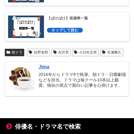
【ばけばけ】視聴率一覧
朝ドラ
佐野史郎
吉沢亮
小日向文世
生瀬勝久
Jima
2016年からドラマ9で執筆。朝ドラ・日曜劇場
などを担当。ドラマは毎クール10本以上鑑
賞。独自の視点で面白い記事を心掛けます。
俳優名・ドラマ名で検索