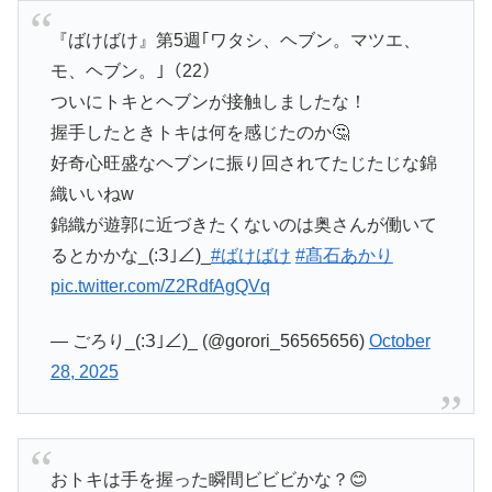
『ばけばけ』第5週｢ワタシ、ヘブン。マツエ、
モ、ヘブン。｣（22）
ついにトキとヘブンが接触しましたな！
握手したときトキは何を感じたのか🤔
好奇心旺盛なヘブンに振り回されてたじたじな錦
織いいねw
錦織が遊郭に近づきたくないのは奥さんが働いて
るとかかな_(:З｣∠)_
#ばけばけ
#髙石あかり
pic.twitter.com/Z2RdfAgQVq
— ごろり_(:З｣∠)_ (@gorori_56565656)
October
28, 2025
おトキは手を握った瞬間ビビビかな？😊