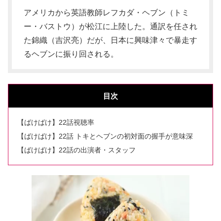
アメリカから英語教師レフカダ・ヘブン（トミ
ー・バストウ）が松江に上陸した。通訳を任され
た錦織（吉沢亮）だが、日本に興味津々で暴走す
るヘブンに振り回される。
目次
【ばけばけ】22話視聴率
【ばけばけ】22話 トキとヘブンの初対面の握手が意味深
【ばけばけ】22話の出演者・スタッフ