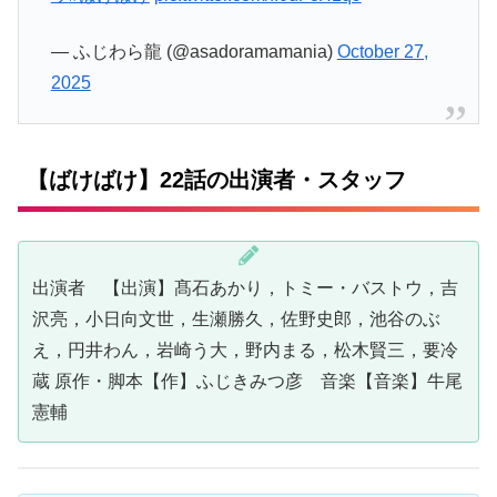
— ふじわら龍 (@asadoramamania)
October 27,
2025
【ばけばけ】22話の出演者・スタッフ
出演者 【出演】髙石あかり，トミー・バストウ，吉
沢亮，小日向文世，生瀬勝久，佐野史郎，池谷のぶ
え，円井わん，岩崎う大，野内まる，松木賢三，要冷
蔵 原作・脚本【作】ふじきみつ彦 音楽【音楽】牛尾
憲輔