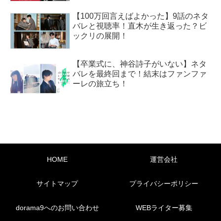
【100万回言えばよかった】9話のネタ
バレと視聴率！直木が生き返った？ビ
ックリの展開！
【卒業式に、神谷詩子がいない】ネタ
バレを最終回まで！結末はファンファ
ーレの旅立ち！
HOME
運営会社
サイトマップ
プライバシーポリシー
dorama9へのお問い合わせ
WEBライター募集