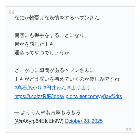
なにか物憂げな表情をするヘブンさん。
偶然にも握手をすることになり、
何かを感じたトキ。
運命ってやつでしょうか。
どこか心に隙間があるヘブンさんに
トキがどう潤いを与えていくのか楽しみですね。
#髙石あかり
#円井わん
#ばけばけ
https://t.co/zzRfF3oosv
pic.twitter.com/yy8avf6dts
— よりりん＠名古屋もろもろ
(@rA6yrp64EIcEk9W)
October 28, 2025