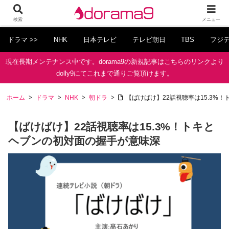
検索
メニュー
ドラマ >>
NHK
日本テレビ
テレビ朝日
TBS
フジ
現在長期メンテナンス中です。dorama9の新規記事はこちらのリンクより
dolly9にてこれまで通りご覧頂けます。
ホーム
ドラマ
NHK
朝ドラ
【ばけばけ】22話視聴率は15.3%
【ばけばけ】22話視聴率は15.3%！トキと
ヘブンの初対面の握手が意味深