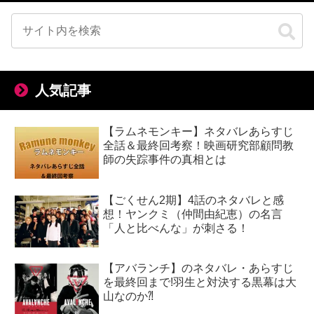
人気記事
【ラムネモンキー】ネタバレあらすじ
全話＆最終回考察！映画研究部顧問教
師の失踪事件の真相とは
【ごくせん2期】4話のネタバレと感
想！ヤンクミ（仲間由紀恵）の名言
「人と比べんな」が刺さる！
【アバランチ】のネタバレ・あらすじ
を最終回まで!羽生と対決する黒幕は大
山なのか⁈