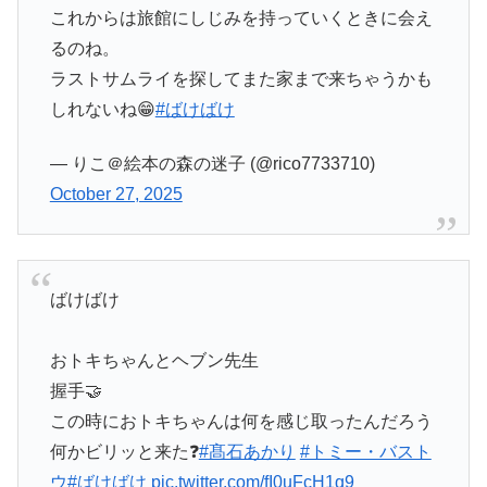
これからは旅館にしじみを持っていくときに会え
るのね。
ラストサムライを探してまた家まで来ちゃうかも
しれないね😁
#ばけばけ
— りこ＠絵本の森の迷子 (@rico7733710)
October 27, 2025
ばけばけ
おトキちゃんとヘブン先生
握手🤝
この時におトキちゃんは何を感じ取ったんだろう
何かビリッと来た❓
#髙石あかり
#トミー・バスト
ウ
#ばけばけ
pic.twitter.com/fI0uFcH1q9