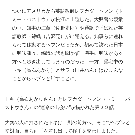
ついにアメリカから英語教師レフカダ・ヘブン（ト
ミー・バストウ）が松江に上陸した。大興奮の観衆
の中、知事の江藤（佐野史郎）や通訳で呼ばれた英
語教師・錦織（吉沢亮）が出迎える。知事らに連れ
られて移動するヘブンだったが、初めて訪れた日本
に興味津々。錦織の話も聞かず、勝手に興味がある
方へと歩き出してしまうのだった。一方、帰宅中の
トキ（髙石あかり）とサワ（円井わん）はひょんな
ことからヘブンと話すことに。
トキ（高石あかりさん）とレフカダ・ヘブン（トミー・バ
ストウさん）の“運命の出会い”が描かれた第２２話。
大勢の人に押されたトキは、列の前方へ。そこでヘブンと
初対面。自ら両手を差し出して握手を交わしました。