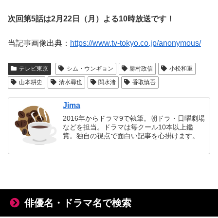
次回第5話は2月22日（月）よる10時放送です！
当記事画像出典：
https://www.tv-tokyo.co.jp/anonymous/
テレビ東京
シム・ウンギョン
勝村政信
小松和重
山本耕史
清水尋也
関水渚
香取慎吾
Jima
2016年からドラマ9で執筆。朝ドラ・日曜劇場
などを担当。ドラマは毎クール10本以上鑑
賞。独自の視点で面白い記事を心掛けます。
俳優名・ドラマ名で検索