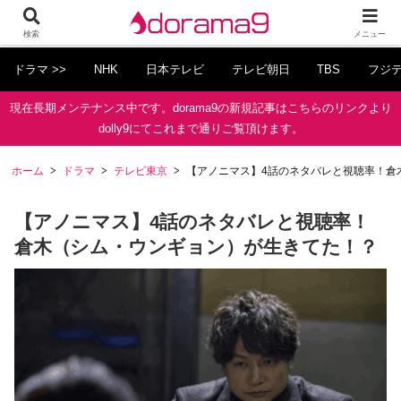
検索
メニュー
ドラマ >>
NHK
日本テレビ
テレビ朝日
TBS
フジ
現在長期メンテナンス中です。dorama9の新規記事はこちらのリンクより
dolly9にてこれまで通りご覧頂けます。
ホーム
ドラマ
テレビ東京
【アノニマス】4話のネタバレと視聴率！倉
【アノニマス】4話のネタバレと視聴率！
倉木（シム・ウンギョン）が生きてた！？