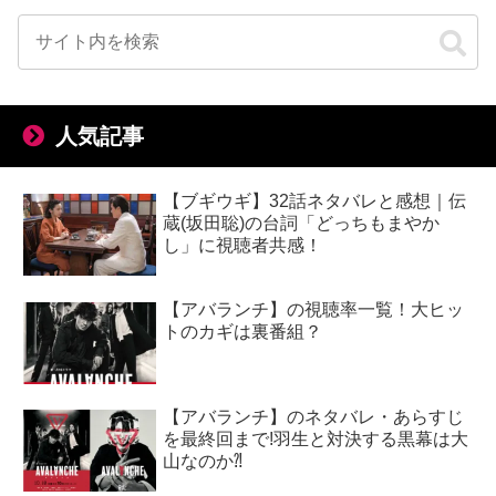
人気記事
【ブギウギ】32話ネタバレと感想｜伝
蔵(坂田聡)の台詞「どっちもまやか
し」に視聴者共感！
【アバランチ】の視聴率一覧！大ヒッ
トのカギは裏番組？
【アバランチ】のネタバレ・あらすじ
を最終回まで!羽生と対決する黒幕は大
山なのか⁈