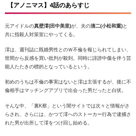
【アノニマス】4話のあらすじ
元アイドルの
真壁澪(田中美里)
が、夫の
清二(小松和重)
と
共に指殺人対策室にやってくる。
澪は、週刊誌に既婚男性とのＷ不倫を報じられてしまい、
世間から反感を買い批判が殺到。同時に誹謗中傷を伴う芸
能人たたきの標的となっているという。
初めのうちは不倫の事実はないと澪は主張するが、後に不
倫相手はマッチングアプリで出会った男だったと白状。
そんな中、「裏K察」という闇サイトでは次々と情報がさ
らされ、さらには、かつて澪へのストーカー行為で逮捕さ
れた男が出所して澪をつけ回し始める。