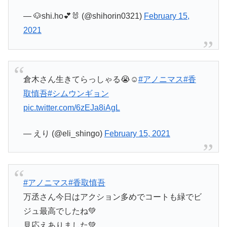
— 🐶shi.ho💕🐰 (@shihorin0321)
February 15,
2021
倉木さん生きてらっしゃる😭☺️
#アノニマス
#香
取慎吾
#シムウンギョン
pic.twitter.com/6zEJa8iAgL
— えり (@eli_shingo)
February 15, 2021
#アノニマス
#香取慎吾
万丞さん今日はアクション多めでコートも緑でビ
ジュ最高でしたね💚
見応えありました💚