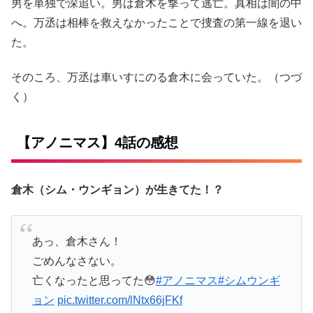
男を単独で深追い。男は倉木を撃って逃亡。真相は闇の中
へ。万丞は相棒を救えなかったことで捜査の第一線を退い
た。
そのころ、万丞は車いすにのる倉木に会っていた。（つづ
く）
【アノニマス】4話の感想
倉木（シム・ウンギョン）が生きてた！？
あっ、倉木さん！
ごめんなさない。
亡くなったと思ってた😳
#アノニマス
#シムウンギ
ョン
pic.twitter.com/lNtx66jFKf