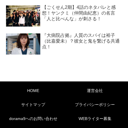
【ごくせん2期】4話のネタバレと感
想！ヤンクミ（仲間由紀恵）の名言
「人と比べんな」が刺さる！
『大病院占拠』人質のスパイは裕子
（比嘉愛未）？彼女と鬼を繋げる共通
点！
HOME
運営会社
サイトマップ
プライバシーポリシー
dorama9へのお問い合わせ
WEBライター募集