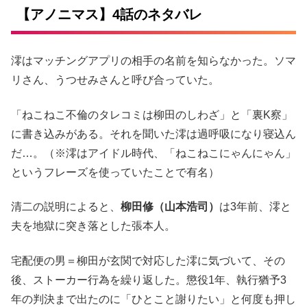
【アノニマス】4話のネタバレ
澪はマッチングアプリの相手の名前を知らなかった。ソマ
リさん、うつせみさんと呼び合っていた。
「ねこねこ不倫のタレコミは柳田のしわざ」と「裏K察」
に書き込みがある。それを聞いた澪は過呼吸になり寝込ん
だ…。（※澪はアイドル時代、「ねこねこにゃんにゃん」
というフレーズを使っていたことで有名）
清二の説明によると、
柳田修（山本浩司）
は3年前、澪と
夫を地獄に突き落とした張本人。
宅配便の男＝柳田が玄関で対応した澪に気づいて、その
後、ストーカー行為を繰り返した。懲役1年、執行猶予3
年の判決まで出たのに「ひとこと謝りたい」と何度も押し