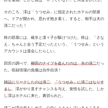
そのころ、澪は「うつせみ」に指定されたホテルの部屋
へ。ドアが開かれ、思わず抱き着く。すると、相手は夫の
清二だった！
柊の部屋には、碓氷と凛々子が駆けつけた。柊は、「さな
え」ちゃんと会う予定だったという。「うつせみ」という
アカウントは退会したらしい。
四宮の調べで、
柳田のナイフを盗んだのは、夫の清二
だっ
た。収録現場の負傷は自作自演！
雑誌にリークしたのは清二
。
「うつせみ」に清二はなりす
まし
、澪がやり直すチャンスを与え、覚悟を試した。しか
し澪はホテルに来た。裏切られた。
清二が澪の首をしめて、心中しようとしているところを…