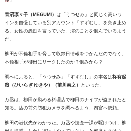
菅沼凛々子（MEGUMI）
は「うつせみ」と同じく高いワ
インを自慢している別アカウント「すずむし」を突き止め
る。女性の愚痴を言っていた。澪のことを恨んでいるよう
だ。
柳田が不倫相手を脅して収録日情報をつかんだのでなく、
不倫相手が柳田にリークしたのか？恨みから？
調べによると、「うつせみ」「すずむし」の本名は
柊有起
哉（ひいらぎ
ゆきや）（前川泰之）
といった。
万丞は、柳田が勤める料理店で柳田のナイフが盗まれたと
知る。店の前の防犯カメラを調べるよう、四宮へ依頼。
柳田の潜伏先がわかった。万丞や捜査一課が駆けつけ、柳
田を逮捕。しかし彼は「やっていない」と何度もさけぶ。