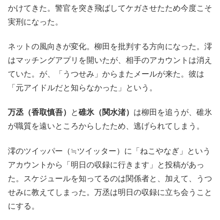
かけてきた。警官を突き飛ばしてケガさせたため今度こそ
実刑になった。
ネットの風向きが変化。柳田を批判する方向になった。澪
はマッチングアプリを開いたが、相手のアカウントは消え
ていた。が、「うつせみ」からまたメールが来た。彼は
「元アイドルだと知らなかった」という。
万丞（香取慎吾）
と
碓氷（関水渚）
は柳田を追うが、碓氷
が職質を遠いところからしたため、逃げられてしまう。
澪のツイッパー（≒ツイッター）に「ねこやなぎ」という
アカウントから「明日の収録に行きます」と投稿があっ
た。スケジュールを知ってるのは関係者と、加えて、うつ
せみに教えてしまった。万丞は明日の収録に立ち会うこと
にする。