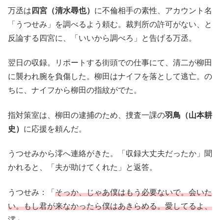
万丞は
四宮（清水尋也）
に不倫相手の素性、アカウント名
「うつせみ」を調べるよう頼む。裁判所の許可がない、と
反論する四宮に、「いいから調べろ」と告げる万丞。
翌日の収録。リポートする街頭での仕事にて、清二が柳田
に襲われ腕を負傷した。柳田はナイフを落として逃亡。の
ちに、ナイフから柳田の指紋がでた。
指対策室は、柳田の逮捕のため、捜査一課の
羽鳥（山本耕
史）
に応援を頼んだ。
うつせみから澪へ連絡がきた。「収録大丈夫だったか」聞
かれると、「夫が助けてくれた」と返答。
うつせみ：「
そっか、じゃあ僕はもう必要ないで。会いた
い。もし君が来なかったら僕はあきらめる。愛してるよ、
澪
」