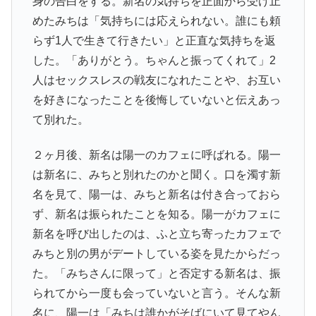
身の告白をする。新名の気持ちを正面から受け止
めたみちは「気持ちには応えられない。誰にも頼
らず1人で生きて行きたい」と正直な気持ちを返
した。「ありがとう。ちゃんと振ってくれて」2
人はセックスレスの戦友になれたことや、お互い
を好きになったことを後悔していないと伝えあっ
て別れた。
２ヶ月後、新名は陽一のカフェに呼ばれる。陽一
は新名に、みちと別れたのかと聞く。口を濁す新
名を見て、陽一は、みちと新名は付き合っておら
ず、新名は振られたことを知る。陽一がカフェに
新名を呼び出したのは、ふと立ち寄ったカフェで
みちと別の男がデートしている姿を見たからだっ
た。「みちさんに限って」と否定する新名は、振
られてから一度も会っていないと言う。そんな新
名に、陽一は「みちは誰かがそばにいて見てやん