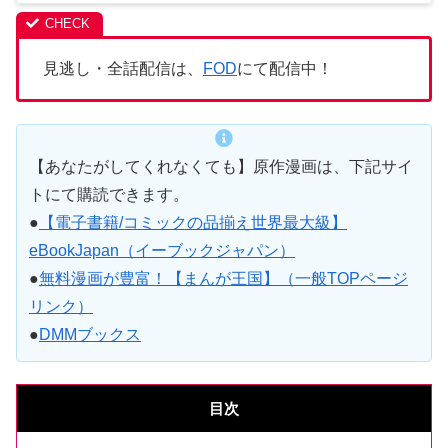
見逃し・全話配信は、
FOD
にて配信中！
【あなたがしてくれなくても】原作漫画は、下記サイ
トにて購読できます。
●
【電子書籍/コミックの品揃え世界最大級】
eBookJapan（イーブックジャパン）
●
無料漫画が豊富！【まんが王国】（一般TOPページ
リンク）
●
DMMブックス
目次