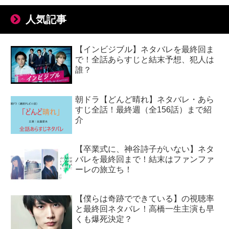
人気記事
【インビジブル】ネタバレを最終回ま
で！全話あらすじと結末予想、犯人は
誰？
朝ドラ【どんど晴れ】ネタバレ・あら
すじ全話！最終週（全156話）まで紹
介
【卒業式に、神谷詩子がいない】ネタ
バレを最終回まで！結末はファンファ
ーレの旅立ち！
【僕らは奇跡でできている】の視聴率
と最終回ネタバレ！高橋一生主演も早
くも爆死決定？