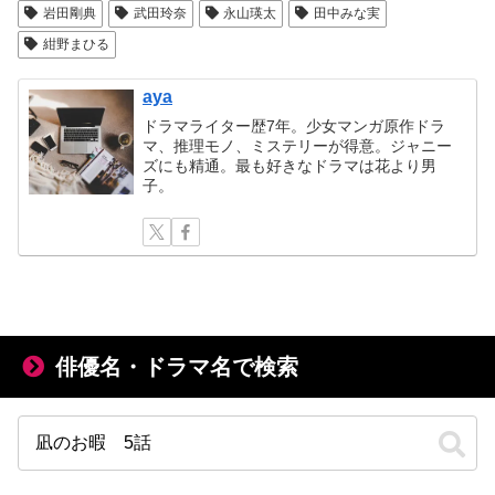
岩田剛典
武田玲奈
永山瑛太
田中みな実
紺野まひる
aya
ドラマライター歴7年。少女マンガ原作ドラ
マ、推理モノ、ミステリーが得意。ジャニー
ズにも精通。最も好きなドラマは花より男
子。
俳優名・ドラマ名で検索