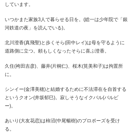
しています。
いつかまた家族3人で暮らせる日を。(総一は少年院で「銀
河鉄道の夜」を読んでいる)。
北川澄香(真飛聖)と歩くそら(田中レイ)は母を守るように
道路側に立つ。頼もしくなったそらに喜ぶ澄香。
久住(袴田吉彦)、藤井(片桐仁)、桜木(筧美和子)は拘置所
に。
シンイー(金澤美穂)と結婚するために不法滞在を自首する
というクオン(井坂郁巳)。寂しそうなイクバル(バルビ
ー)。
あいり(大友花恋)は柿沼(中尾暢樹)のプロポーズを受け
る。