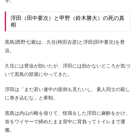
を。
浮田（田中要次）と甲野（鈴木勝大）の死の真
相
黒島(西野七瀬)は、久住(袴田吉彦)と浮田(田中要次)を脅
迫。
久住には脅迫が効いたが、浮田には効かないどころか気づ
いて黒島の部屋にやってきた。
浮田は「まだ若い連中の面倒も見たいし、素人同士の殺し
に巻き込むな」と牽制。
黒島は内山の靴を借りて、怪我をした浮田に麻酔をかけ、
首をワイヤーで締めたまま背中に背負ってトイレまで運
搬。