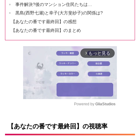
事件解決?後のマンション住民たちは…
黒島(西野七瀬)と幸子(大方斐紗子)の関係は?
【あなたの番です最終回】の感想
【あなたの番です最終回】のまとめ
もっと見る
arrow_forward_ios
Powered by 
GliaStudios
M
u
【あなたの番です最終回】の視聴率
t
e