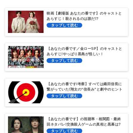
映画【劇場版 あなたの番です】のキャストと
あらすじ！殺されるのは誰だ!?
【あなたの番です／金ローSP】のキャストと
あらすじ!やっぱり黒島が怪しい！
【あなたの番です/考察】すべては織田信長に
繋がっていた!翔太の“信長み”と劇中のヒント
はコレ!
【あなたの番です】の視聴率・相関図・最終
回ネタバレ!交換殺人ゲームの真相と黒幕は?