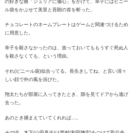
の好きな曲「ジュリアに傷心」をかけて、幸子にはビニー
ル袋をかぶせて美里と吾朗の首を斬った。
チョコレートのネームプレートはゲームと関連づけるため
に用意した。
幸子を殺さなかったのは、放っておいてももうすぐ死ぬ人
を殺さなくても、という理由。
それ(ビニール袋)似合ってる。長生きしてね、と言い清々
しい顔で外の風を浴びた。
翔太たちが部屋に入ってきたとき、隙を見てドアから逃げ
去った。
あのとき捕まえていてくれれば…。
その頃、木下(山田真歩)は西村(和田聰宏)をつけて取引先