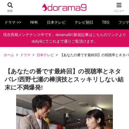
検索
メニュー
ドラマ >>
NHK
日本テレビ
テレビ朝日
TBS
フジ
現在長期メンテナンス中です。dorama9の新規記事はこちらのリンクより
dolly9にてこれまで通りご覧頂けます。
ホーム
ドラマ
日本テレビ
【あなたの番です最終回】の視聴率とネタバ
【あなたの番です最終回】の視聴率とネタ
バレ!西野七瀬の棒演技とスッキリしない結
末に不満爆発!