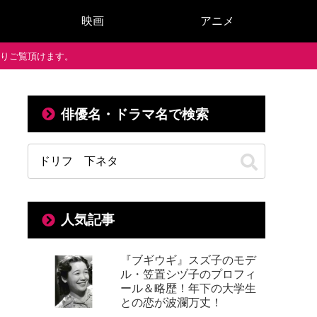
映画
アニメ
で通りご覧頂けます。
俳優名・ドラマ名で検索
人気記事
『ブギウギ』スズ子のモデ
ル・笠置シヅ子のプロフィ
ール＆略歴！年下の大学生
との恋が波瀾万丈！