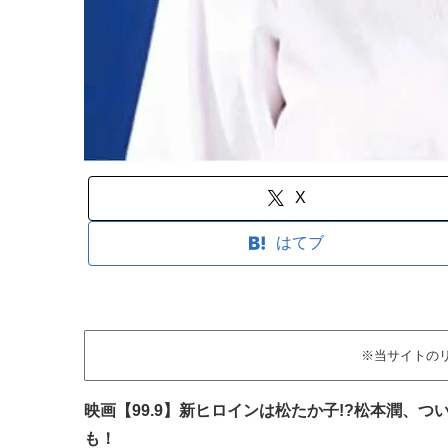
X
はてブ
※当サイトの
映画【99.9】新ヒロインは松たか子!?松本潤、
も！