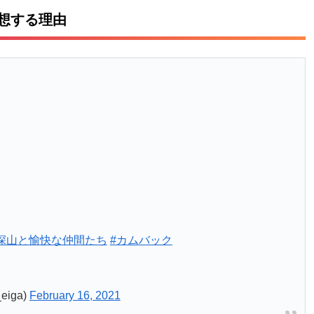
予想する理由
深山と愉快な仲間たち
#カムバック
iga)
February 16, 2021