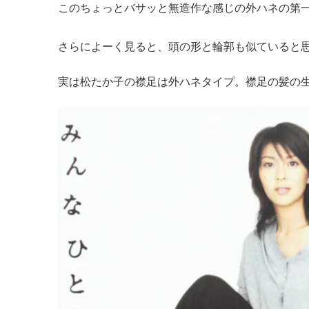
このちょっとバサッと無造作な感じの外ハネの第
さらによーく見ると、頭の形と輪郭も似ていると思
実は松たか子の襟足は外ハネタイプ。襟足の髪の