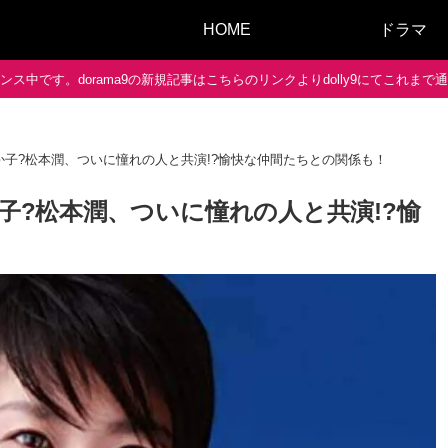
HOME
ドラマ
ス中です。dorama9の新規記事はこちらのリンクよりdolly9にてこれま
たか子?松本潤、ついに憧れの人と共演!?愉快な仲間たちとの関係も！
か子?松本潤、ついに憧れの人と共演!?愉