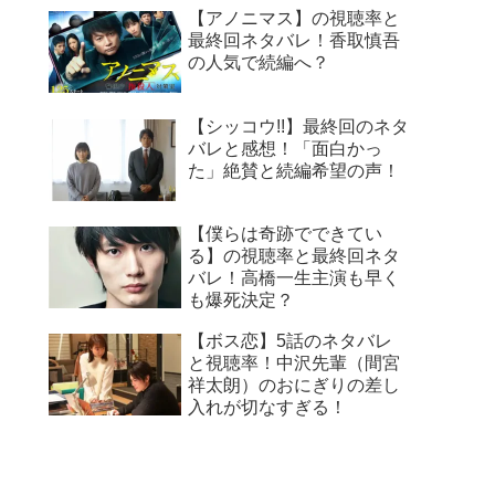
【アノニマス】の視聴率と
最終回ネタバレ！香取慎吾
の人気で続編へ？
【シッコウ!!】最終回のネタ
バレと感想！「面白かっ
た」絶賛と続編希望の声！
【僕らは奇跡でできてい
る】の視聴率と最終回ネタ
バレ！高橋一生主演も早く
も爆死決定？
【ボス恋】5話のネタバレ
と視聴率！中沢先輩（間宮
祥太朗）のおにぎりの差し
入れが切なすぎる！