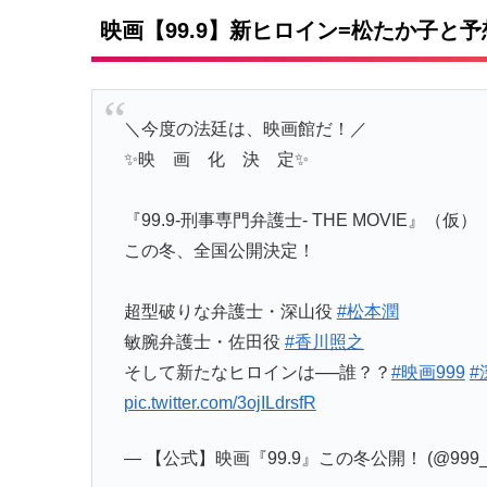
映画【99.9】新ヒロイン=松たか子と
＼今度の法廷は、映画館だ！／
✨映 画 化 決 定✨
『99.9-刑事専門弁護士- THE MOVIE』（仮）
この冬、全国公開決定！
超型破りな弁護士・深山役
#松本潤
敏腕弁護士・佐田役
#香川照之
そして新たなヒロインは──誰？？
#映画999
#
pic.twitter.com/3ojILdrsfR
— 【公式】映画『99.9』この冬公開！ (@999_e