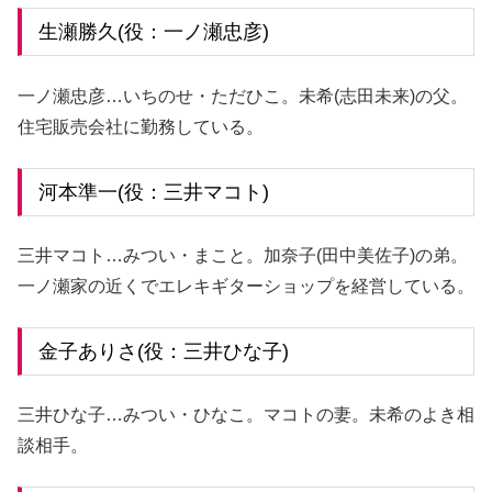
生瀬勝久(役：一ノ瀬忠彦)
一ノ瀬忠彦…いちのせ・ただひこ。未希(志田未来)の父。
住宅販売会社に勤務している。
河本準一(役：三井マコト)
三井マコト…みつい・まこと。加奈子(田中美佐子)の弟。
一ノ瀬家の近くでエレキギターショップを経営している。
金子ありさ(役：三井ひな子)
三井ひな子…みつい・ひなこ。マコトの妻。未希のよき相
談相手。