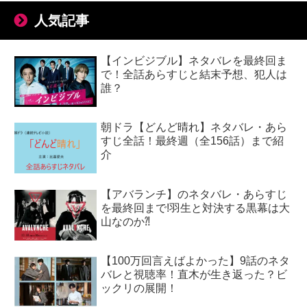
人気記事
【インビジブル】ネタバレを最終回ま
で！全話あらすじと結末予想、犯人は
誰？
朝ドラ【どんど晴れ】ネタバレ・あら
すじ全話！最終週（全156話）まで紹
介
【アバランチ】のネタバレ・あらすじ
を最終回まで!羽生と対決する黒幕は大
山なのか⁈
【100万回言えばよかった】9話のネタ
バレと視聴率！直木が生き返った？ビ
ックリの展開！