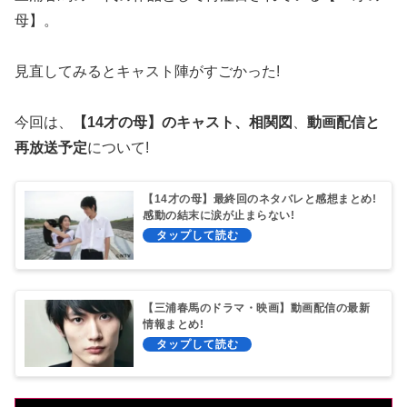
母】。
見直してみるとキャスト陣がすごかった!
今回は、
【14才の母】のキャスト、相関図
、
動画配信と
再放送予定
について!
【14才の母】最終回のネタバレと感想まとめ!
感動の結末に涙が止まらない!
【三浦春馬のドラマ・映画】動画配信の最新
情報まとめ!