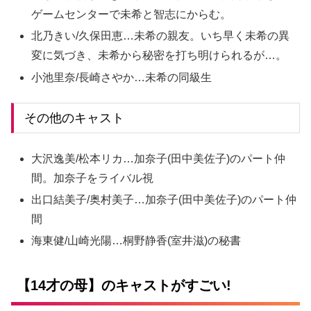
ゲームセンターで未希と智志にからむ。
北乃きい/久保田恵…未希の親友。いち早く未希の異
変に気づき、未希から秘密を打ち明けられるが…。
小池里奈/長崎さやか…未希の同級生
その他のキャスト
大沢逸美/松本リカ…加奈子(田中美佐子)のパート仲
間。加奈子をライバル視
出口結美子/奥村美子…加奈子(田中美佐子)のパート仲
間
海東健/山崎光陽…桐野静香(室井滋)の秘書
【14才の母】のキャストがすごい!