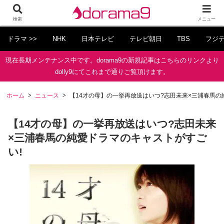
検索
メニュー
ドラマ >>
NHK
日本テレビ
テレビ朝日
TBS
フジ
現在長期メンテナンス中です。dorama9の新規記事はこちらのリンクより
dolly9にてこれまで通りご覧頂けます。
ホーム
ニュース
【14才の母】の一挙再放送はいつ?志田未来×三浦春馬の
【14才の母】の一挙再放送はいつ?志田未来
×三浦春馬の純愛ドラマのキャストがすご
い!