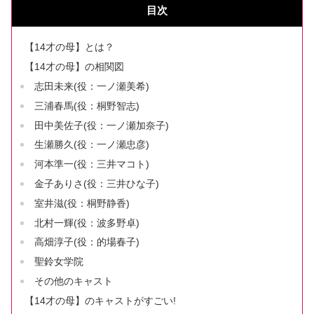
目次
【14才の母】とは？
【14才の母】の相関図
志田未来(役：一ノ瀬美希)
三浦春馬(役：桐野智志)
田中美佐子(役：一ノ瀬加奈子)
生瀬勝久(役：一ノ瀬忠彦)
河本準一(役：三井マコト)
金子ありさ(役：三井ひな子)
室井滋(役：桐野静香)
北村一輝(役：波多野卓)
高畑淳子(役：的場春子)
聖鈴女学院
その他のキャスト
【14才の母】のキャストがすごい!