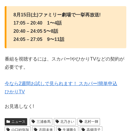
8月15日(土)ファミリー劇場で一挙再放送!
17:05 – 20:40 1〜4話
20:40 – 24:05 5〜8話
24:05 – 27:05 9〜11話
番組を視聴するには、スカパー!やひかりTVなどの契約が
必要です。
今なら2週間お試しで見られます！ スカパー!簡単申込
ひかりTV
お見逃しなく!
ニュース
三浦春馬
北乃きい
北村一輝
山口紗弥加
志田未来
生瀬勝久
高畑淳子