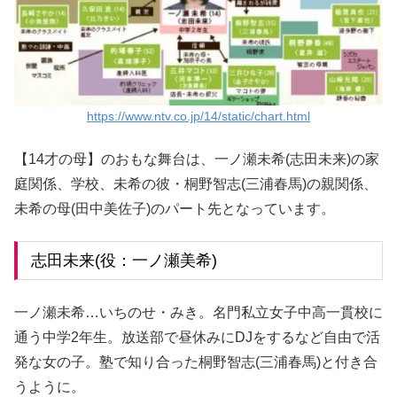
https://www.ntv.co.jp/14/static/chart.html
【14才の母】のおもな舞台は、一ノ瀬未希(志田未来)の家
庭関係、学校、未希の彼・桐野智志(三浦春馬)の親関係、
未希の母(田中美佐子)のパート先となっています。
志田未来(役：一ノ瀬美希)
一ノ瀬未希…いちのせ・みき。名門私立女子中高一貫校に
通う中学2年生。放送部で昼休みにDJをするなど自由で活
発な女の子。塾で知り合った桐野智志(三浦春馬)と付き合
うように。