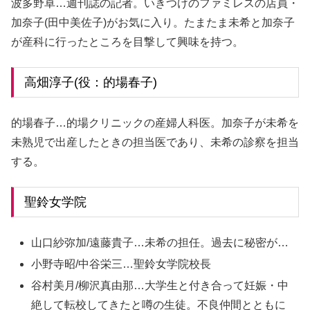
波多野卓…週刊誌の記者。いきつけのファミレスの店員・
加奈子(田中美佐子)がお気に入り。たまたま未希と加奈子
が産科に行ったところを目撃して興味を持つ。
高畑淳子(役：的場春子)
的場春子…的場クリニックの産婦人科医。加奈子が未希を
未熟児で出産したときの担当医であり、未希の診察を担当
する。
聖鈴女学院
山口紗弥加/遠藤貴子…未希の担任。過去に秘密が…
小野寺昭/中谷栄三…聖鈴女学院校長
谷村美月/柳沢真由那…大学生と付き合って妊娠・中
絶して転校してきたと噂の生徒。不良仲間とともに