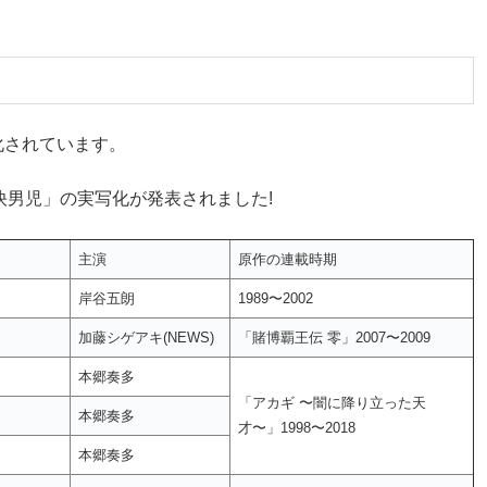
化されています。
の快男児」の実写化が発表されました!
主演
原作の連載時期
岸谷五朗
1989〜2002
加藤シゲアキ(NEWS)
「賭博覇王伝 零」2007〜2009
本郷奏多
「アカギ 〜闇に降り立った天
本郷奏多
才〜」1998〜2018
本郷奏多