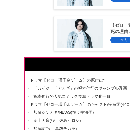
【ゼロ一
死の理由
ドラマ【ゼロ一獲千金ゲーム】の原作は?
「カイジ」「アカギ」の福本伸行のギャンブル漫画
福本伸行の人気コミック実写ドラマ化一覧
ドラマ【ゼロ一獲千金ゲーム】のキャスト/宇海零(ゼロ
加藤シゲアキ/NEWS(役：宇海零)
岡山天音(役：佐島ヒロシ)
加藤諒(役：真鍋チカラ)