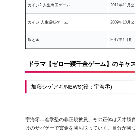
カイジ2 人生奪回ゲーム
2011年11月
カイジ 人生逆転ゲーム
2009年10月
銀と金
2017年1月期
ドラマ【ゼロ一獲千金ゲーム】のキャス
加藤シゲアキ/NEWS(役：宇海零)
宇海零…進学塾の非正規教員。その正体は天才勝負
けのサバゲーで賞金を勝ち取っていく。自分が勝