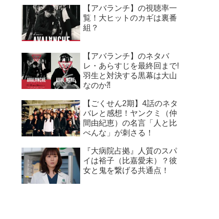
【アバランチ】の視聴率一
覧！大ヒットのカギは裏番
組？
【アバランチ】のネタバ
レ・あらすじを最終回まで!
羽生と対決する黒幕は大山
なのか⁈
【ごくせん2期】4話のネタ
バレと感想！ヤンクミ（仲
間由紀恵）の名言「人と比
べんな」が刺さる！
『大病院占拠』人質のスパ
イは裕子（比嘉愛未）？彼
女と鬼を繋げる共通点！