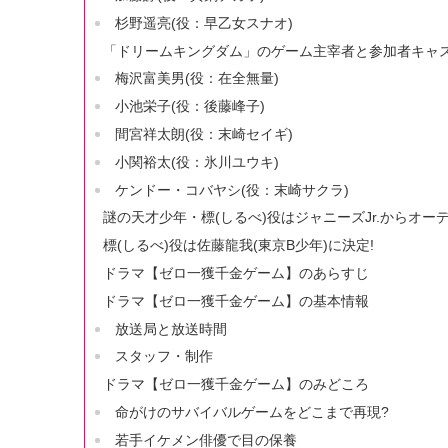
杉野遥亮(役：早乙女スナオ)
「ドリームキングダム」のゲーム主宰者と参加者キャ
梅沢富美男(役：在全無量)
小池栄子(役：後藤峰子)
間宮祥太朗(役：末崎セイギ)
小関裕太(役：氷川ユウキ)
ケンドー・コバヤシ(役：末崎サクラ)
謎の天才少年・標(しるべ)役はジャニーズJr.からオー
標(しるべ)役は佐藤龍我(東京B少年)に決定!
ドラマ【ゼロ一獲千金ゲーム】のあらすじ
ドラマ【ゼロ一獲千金ゲーム】の基本情報
放送局と放送時間
スタッフ・制作
ドラマ【ゼロ一獲千金ゲーム】のみどころ
命がけのサバイバルゲームをどこまで再現?
若手イケメン俳優で目の保養