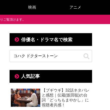
映画
アニメ
で通りご覧頂けます。
俳優名・ドラマ名で検索
人気記事
【ブギウギ】32話ネタバレ
と感想｜伝蔵(坂田聡)の台
詞「どっちもまやかし」に
視聴者共感！