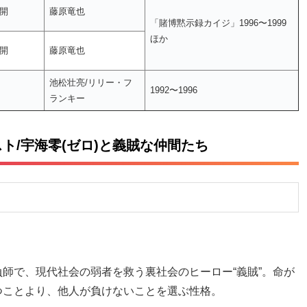
公開
藤原竜也
「賭博黙示録カイジ」1996〜1999
ほか
公開
藤原竜也
池松壮亮/リリー・フ
1992〜1996
ランキー
ト/宇海零(ゼロ)と義賊な仲間たち
師で、現代社会の弱者を救う裏社会のヒーロー“義賊”。命が
つことより、他人が負けないことを選ぶ性格。