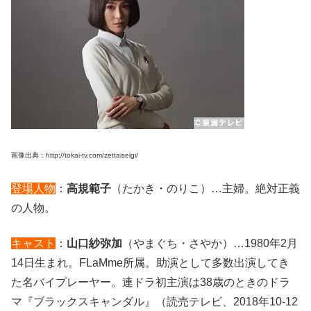
画像出典：http://tokai-tv.com/zettaiseigi/
登場人物
：
高規範子
（たかき・のりこ）…主婦。絶対正義
の人物。
キャスト
：
山口紗弥加
（やまぐち・さやか）…1980年2月
14日生まれ。FLaMme所属。助演として多数出演してき
た名バイプレーヤー。連ドラ初主演は38歳のときのドラ
マ『ブラックスキャンダル』（読売テレビ、2018年10‐12