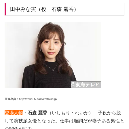
田中みな実（役：石森 麗香）
画像出典：http://tokai-tv.com/zettaiseigi/
登場人物
：
石森 麗香
（いしもり・れいか）…子役から脱
して演技派女優となった。仕事は順調だが妻子ある男性と
の関係が悩み。