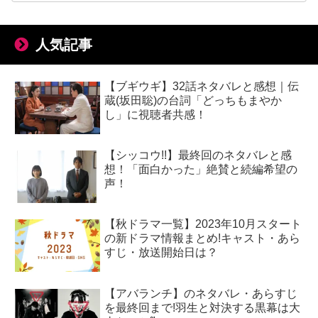
人気記事
【ブギウギ】32話ネタバレと感想｜伝
蔵(坂田聡)の台詞「どっちもまやか
し」に視聴者共感！
【シッコウ!!】最終回のネタバレと感
想！「面白かった」絶賛と続編希望の
声！
【秋ドラマ一覧】2023年10月スタート
の新ドラマ情報まとめ!キャスト・あら
すじ・放送開始日は？
【アバランチ】のネタバレ・あらすじ
を最終回まで!羽生と対決する黒幕は大