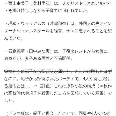
・西山由美子（美村里江）は、夫がリストラされアルバイ
トを掛け持ちしながら子育てに追われていた。
・理穂・ウィリアムス（片瀬那奈）は、外国人の夫とイン
ターナショナルスクールを経営。子宝に恵まれることを望
んでいた。
・石森麗華（田中みな実）は、子役タレントから女優に。
独身だが、妻子ある男性と不倫関係。
彼女たちに範子から招待状が届いた。たしかに殺したはず
なのに。範子から招待されたパーティで、4人が待ち受け
る運命とは…。
⇒（訂正）これは原作小説の構成（＝原作
は高校時代や規子を殺害したころを回想していく順番）で
した。
（ドラマ版は）範子と再会したことで、同級生4人それぞ