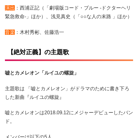
演出
：西浦正記（「劇場版コード・ブルー -ドクターヘリ
緊急救命-」ほか）、浅見真史（「○○な人の末路 」ほか）
音楽
：木村秀彬、佐藤浩一
【絶対正義】の主題歌
嘘とカメレオン「ルイユの螺旋」
主題歌は 「嘘とカメレオン」がドラマのために書き下ろ
した新曲『ルイユの螺旋』
嘘とカメレオンは2018.09.12にメジャーデビューしたバン
ド。
メンバーは以下の5人…