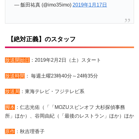
— 飯田祐真 (@imo35imo)
2019年1月17日
【絶対正義】のスタッフ
放送開始日
：2019年2月2日（土）スタート
放送時間
： 毎週土曜23時40分～24時35分
放送局
：東海テレビ・フジテレビ系
脚本
：仁志光佑（「「MOZUスピンオフ 大杉探偵事務
所」ほか）、谷岡由紀（「最後のレストラン」ほか）ほか
原作
：秋吉理香子