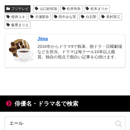
フジテレビ
山口紗弥加
松井玲奈
松本まりか
桜井ユキ
片瀬那奈
田中みな実
白石聖
美村里江
飯豊まりえ
Jima
2016年からドラマ9で執筆。朝ドラ・日曜劇場
などを担当。ドラマは毎クール10本以上鑑
賞。独自の視点で面白い記事を心掛けます。
俳優名・ドラマ名で検索