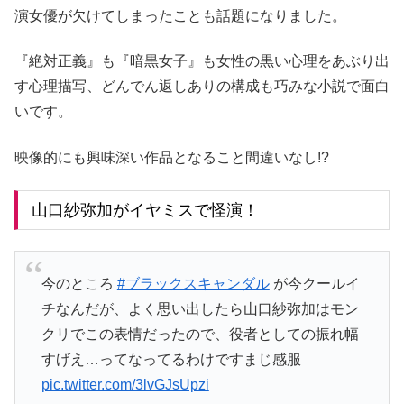
演女優が欠けてしまったことも話題になりました。
『絶対正義』も『暗黒女子』も女性の黒い心理をあぶり出
す心理描写、どんでん返しありの構成も巧みな小説で面白
いです。
映像的にも興味深い作品となること間違いなし!?
山口紗弥加がイヤミスで怪演！
今のところ
#ブラックスキャンダル
が今クールイ
チなんだが、よく思い出したら山口紗弥加はモン
クリでこの表情だったので、役者としての振れ幅
すげえ…ってなってるわけですまじ感服
pic.twitter.com/3lvGJsUpzi