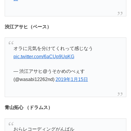
渋江アサヒ（ベース）
オラに元気を分けてくれって感じなう
pic.twitter.com/6aCUp9UqKG
— 渋江アサヒ@うそかめのべぇす
(@wasabi12262nd)
2019年1月15日
青山拓心 （ドラムス）
おらレコーディングがんばル