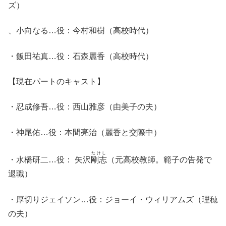
ズ）
、小向なる…役：今村和樹（高校時代）
・飯田祐真…役：石森麗香（高校時代）
【現在パートのキャスト】
・忍成修吾…役：西山雅彦（由美子の夫）
・神尾佑…役：本間亮治（麗香と交際中）
たけし
・水橋研二…役： 矢沢
剛志
（元高校教師。範子の告発で
退職）
・厚切りジェイソン…役：ジョーイ・ウィリアムズ（理穂
の夫）