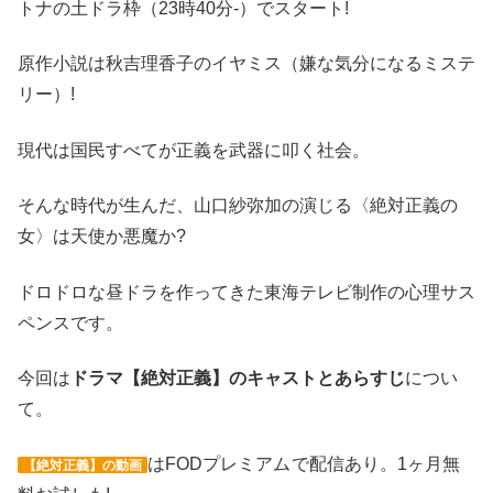
トナの土ドラ枠（23時40分-）でスタート!
原作小説は秋吉理香子のイヤミス（嫌な気分になるミステ
リー）!
現代は国民すべてが正義を武器に叩く社会。
そんな時代が生んだ、山口紗弥加の演じる〈絶対正義の
女〉は天使か悪魔か?
ドロドロな昼ドラを作ってきた東海テレビ制作の心理サス
ペンスです。
今回は
ドラマ【絶対正義】のキャストとあらすじ
につい
て。
はFODプレミアム
で配信あり。1ヶ月無
【絶対正義】の動画