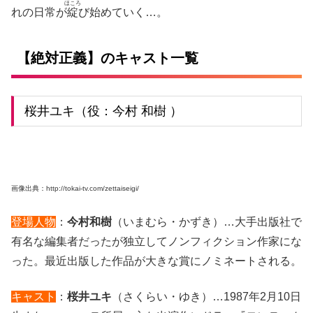
ほころ
れの日常が
綻
び始めていく…。
【絶対正義】のキャスト一覧
桜井ユキ（役：今村 和樹 ）
画像出典：http://tokai-tv.com/zettaiseigi/
登場人物
：
今村和樹
（いまむら・かずき）…大手出版社で
有名な編集者だったが独立してノンフィクション作家にな
った。最近出版した作品が大きな賞にノミネートされる。
キャスト
：
桜井ユキ
（さくらい・ゆき）…1987年2月10日