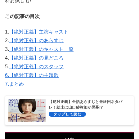
料お試しも!
この記事の目次
1.
【絶対正義】主演キャスト
2.
【絶対正義】のあらすじ
3.
【絶対正義】のキャスト一覧
4.
【絶対正義】の見どころ
5.
【絶対正義】のスタッフ
6.
【絶対正義】の主題歌
7.
まとめ
【絶対正義】全話あらすじと最終回ネタバ
レ！結末は山口紗弥加が黒幕!?