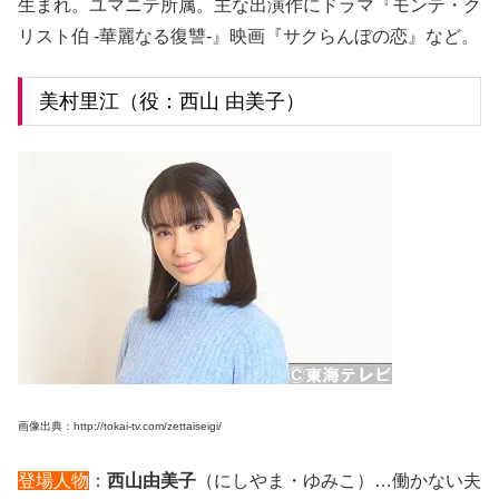
生まれ。ユマニテ所属。主な出演作にドラマ『モンテ・ク
リスト伯 -華麗なる復讐-』映画『サクらんぼの恋』など。
美村里江（役：西山 由美子）
画像出典：http://tokai-tv.com/zettaiseigi/
登場人物
：
西山由美子
（にしやま・ゆみこ）…働かない夫