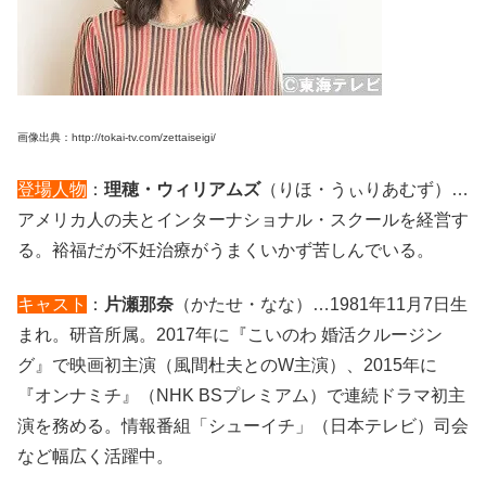
画像出典：http://tokai-tv.com/zettaiseigi/
登場人物
：
理穂・ウィリアムズ
（りほ・うぃりあむず）…
アメリカ人の夫とインターナショナル・スクールを経営す
る。裕福だが不妊治療がうまくいかず苦しんでいる。
キャスト
：
片瀬那奈
（かたせ・なな）…1981年11月7日生
まれ。研音所属。2017年に『こいのわ 婚活クルージン
グ』で映画初主演（風間杜夫とのW主演）、2015年に
『オンナミチ』（NHK BSプレミアム）で連続ドラマ初主
演を務める。情報番組「シューイチ」（日本テレビ）司会
など幅広く活躍中。