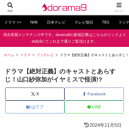
検索
メニュー
ドラマ >>
NHK
日本テレビ
テレビ朝日
TBS
フジ
現在長期メンテナンス中です。dorama9の新規記事はこちらのリンクより
dolly9にてこれまで通りご覧頂けます。
ホーム
ドラマ
フジテレビ
ドラマ【絶対正義】のキャストとあらすじ！
ドラマ【絶対正義】のキャストとあらす
じ！山口紗弥加がイヤミスで怪演!?
X
Facebook
はてブ
LINE
2024年11月5日