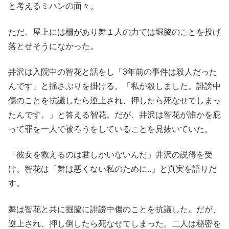
と考えるミハンの面々。
ただ、屋上には柵があり舞１人の力では堀脇のことを投げ
落とせそうになかった。
井沢は入院中の智花と話をし「3年前の事件は殺人だった
んです」と揺さぶりを掛ける。「私が殺しました。誹謗中
傷のことを抗議したら逆上され、押したら死なせてしまっ
たんです。」と答える智花。だが、井沢は智花が誰かを庇
って罪を一人で被ろうをしていることを見抜いていた。
「彼女を救えるのは君しかいないんだ」井沢の説得を受
け、智花は「舞は悪くない私のために..」と真実を語りだ
す。
舞は智花と共に掘脇に誹謗中傷のことを抗議した。だが、
逆上され、押し倒したら死なせてしまった。二人は秘密を