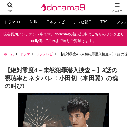
検索
メニュー
ドラマ >>
NHK
日本テレビ
テレビ朝日
TBS
フジ
現在長期メンテナンス中です。dorama9の新規記事はこちらのリンクより
dolly9にてこれまで通りご覧頂けます。
ホーム
ドラマ
フジテレビ
【絶対零度4～未然犯罪潜入捜査～】3話の
【絶対零度4～未然犯罪潜入捜査～】3話の
視聴率とネタバレ！小田切（本田翼）の魂
の叫び!