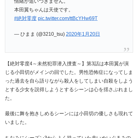
情緒が追いつきません。
本田翼ちゃんは天使です。
#絶対零度
pic.twitter.com/ttBcYHw69T
— ひまま (@3210_tsu)
2020年1月20日
【絶対零度4～未然犯罪潜入捜査～】第3話は本田翼が演
じる小田切がメインの回でした。男性恐怖症になってしま
った過去を自ら語りながら殺人をしてしまい自殺をしよう
とする少女を説得しようとするシーンは心を揺さぶれまし
た。
最後に舞を抱きしめるシーンには小田切の優しさも現れて
いました。
ちなみにシーズン3からよく持っていた赤いぬいぐるみの