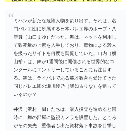
ミハンが新たな危険人物を割り出す。それは、名
門バレエ団に所属する日本バレエ界のホープ・八
尋舞（山口まゆ）だった。舞は、ネットを利用し
て致死量のヒ素を入手しており、毒物による殺人
を扱ったサイトを何度も閲覧していた。山内（横
山裕）は、舞が1週間後に開催される世界的なコ
ンクールにエントリーしていることにも注目す
る。舞は、ライバルである英才教育を受けてきた
同じバレエ団の瀬川綾乃（我如古りな）を狙って
いるのか？
井沢（沢村一樹）たちは、潜入捜査を進めると同
時に、舞の部屋に監視カメラを設置した。ところ
がその矢先、重傷者も出た資材落下事故を目撃し