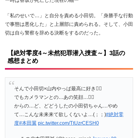
ー時は香坂が死亡した現在の軸ー
「私のせいで…」と自分を責める小田切。「身勝手な行動
で事態は悪化した」と上層部に責められる。そして、小田
切は自ら警察を辞める決断をするのだった。
【絶対零度4～未然犯罪潜入捜査～】3話の
感想まとめ
そんで小田切×山内やっば最高に好き🤦‍♀️
でもカメラマンとの…あの笑顔…🤦‍♀️
からの…ど、どどうしたの小田切ちゃん…やめ
て…こんな未来来て欲しくないよ…(；；)
#絶対零
度
#本田翼
pic.twitter.com/TtUzrCESH0