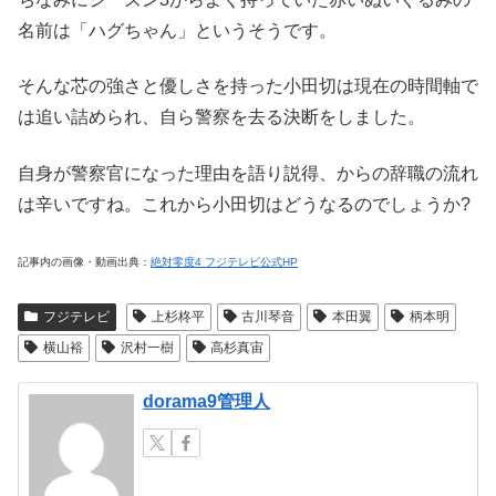
名前は「ハグちゃん」というそうです。
そんな芯の強さと優しさを持った小田切は現在の時間軸で
は追い詰められ、自ら警察を去る決断をしました。
自身が警察官になった理由を語り説得、からの辞職の流れ
は辛いですね。これから小田切はどうなるのでしょうか?
記事内の画像・動画出典：
絶対零度4 フジテレビ公式HP
フジテレビ
上杉柊平
古川琴音
本田翼
柄本明
横山裕
沢村一樹
高杉真宙
dorama9管理人