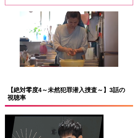
【絶対零度4～未然犯罪潜入捜査～】3話の
視聴率