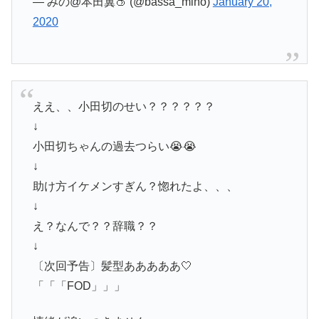
— みの@本田翼🍑 (@bassa_mino)
January 20,
2020
ええ、、小田切のせい？？？？？？
↓
小田切ちゃんの過去つらい😭😭
↓
助け方イケメンすぎん？惚れたよ、、、
↓
え？なんで？？辞職？？
↓
〔次回予告〕髪型あああああ🤍
「「「FOD」」」