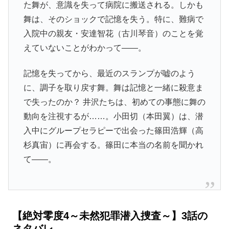
た舞が、意識を失って病院に搬送される。しかも
舞は、そのショックで記憶を失う。特に、難病で
入院中の親友・安達智花（古川琴音）のことを覚
えていないことがわかって――。
記憶を失ってから、最近のスランプが嘘のよう
に、調子を取り戻す舞。舞は記憶と一緒に殺意ま
で失ったのか？ 井沢たちは、初めての事態に舞の
動向を注視するが……。小田切（本田翼）は、潜
入中にグループセラピーで出会った篠田浩輝（高
杉真宙）に再会する。篠田に本当の名前を聞かれ
て――。
【絶対零度4～未然犯罪潜入捜査～】3話の
ネタバレ