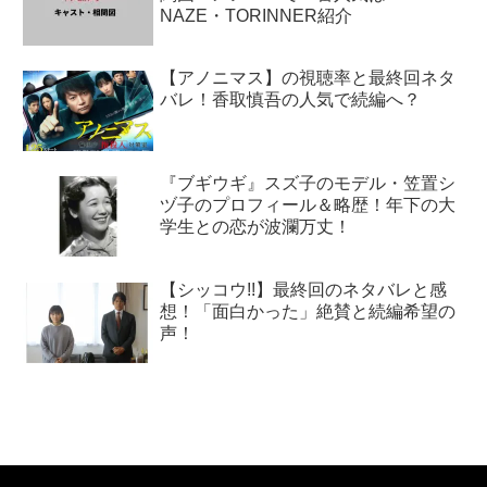
NAZE・TORINNER紹介
【アノニマス】の視聴率と最終回ネタ
バレ！香取慎吾の人気で続編へ？
『ブギウギ』スズ子のモデル・笠置シ
ヅ子のプロフィール＆略歴！年下の大
学生との恋が波瀾万丈！
【シッコウ!!】最終回のネタバレと感
想！「面白かった」絶賛と続編希望の
声！