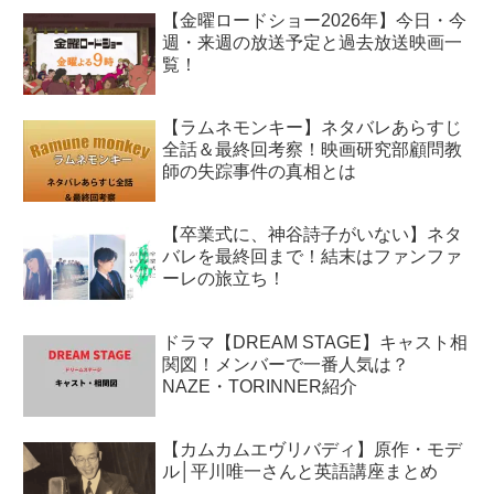
【金曜ロードショー2026年】今日・今
週・来週の放送予定と過去放送映画一
覧！
【ラムネモンキー】ネタバレあらすじ
全話＆最終回考察！映画研究部顧問教
師の失踪事件の真相とは
【卒業式に、神谷詩子がいない】ネタ
バレを最終回まで！結末はファンファ
ーレの旅立ち！
ドラマ【DREAM STAGE】キャスト相
関図！メンバーで一番人気は？
NAZE・TORINNER紹介
【カムカムエヴリバディ】原作・モデ
ル│平川唯一さんと英語講座まとめ