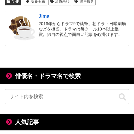
NHK
安藤玉恵
清原果耶
瀬戸康史
Jima
2016年からドラマ9で執筆。朝ドラ・日曜劇場
などを担当。ドラマは毎クール10本以上鑑
賞。独自の視点で面白い記事を心掛けます。
俳優名・ドラマ名で検索
人気記事