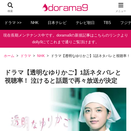
検索
メニュー
ドラマ >>
NHK
日本テレビ
テレビ朝日
TBS
フジ
現在長期メンテナンス中です。dorama9の新規記事はこちらのリンクより
dolly9にてこれまで通りご覧頂けます。
ホーム
ドラマ
NHK
ドラマ【透明なゆりかご】1話ネタバレと視聴率！
ドラマ【透明なゆりかご】1話ネタバレと
視聴率！ 泣けると話題で再々放送が決定