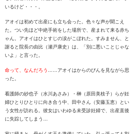
いるけど・・・。
アオイは初めて出産にも立ち会った。色々な声が聞こえ
た。つい先ほど中絶手術をした場所で、産まれて来る赤ち
ゃん。アオイはひとすじの涙がこぼれた。すみません、と
謝ると院長の由比（瀬戸康史）は、「別に悪いことじゃな
いよ」と言った。
命って、なんだろう
……アオイはからのびんを見ながら思
った。
看護師の紗也子（水川あさみ）・榊（原田美枝子）らが妊
婦ひとりひとりに向き合う中、田中さん（安藤玉恵）とい
う女性が訪れる。彼女はいわゆる未受診妊婦で、出産直後
に失踪してしまう…
家に帰ると、母がくす玉を準備していた。引っ張っても割