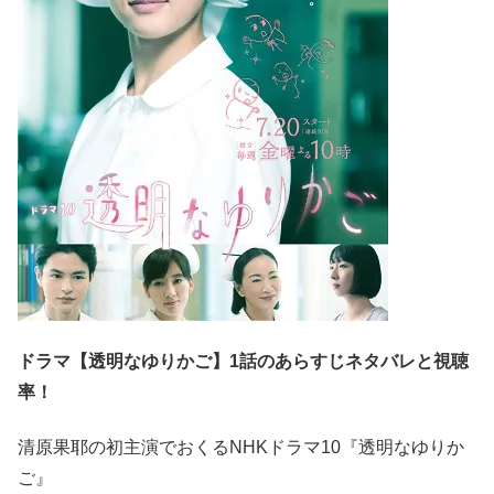
ドラマ【透明なゆりかご】1話のあらすじネタバレと視聴
率！
清原果耶の初主演でおくるNHKドラマ10『透明なゆりか
ご』