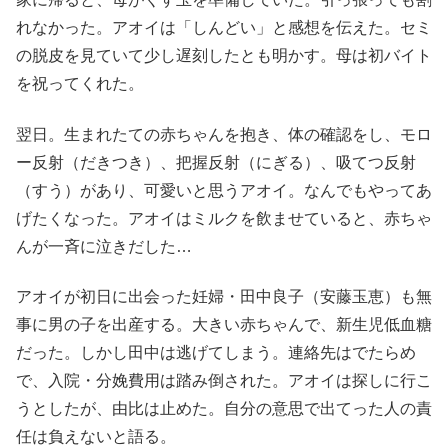
れなかった。アオイは「しんどい」と感想を伝えた。セミ
の脱皮を見ていて少し遅刻したとも明かす。母は初バイト
を祝ってくれた。
翌日。生まれたての赤ちゃんを抱き、体の確認をし、モロ
ー反射（だきつき）、把握反射（にぎる）、吸てつ反射
（すう）があり、可愛いと思うアオイ。なんでもやってあ
げたくなった。アオイはミルクを飲ませていると、赤ちゃ
んが一斉に泣きだした…
アオイが初日に出会った妊婦・田中良子（安藤玉恵）も無
事に男の子を出産する。大きい赤ちゃんで、新生児低血糖
だった。しかし田中は逃げてしまう。連絡先はでたらめ
で、入院・分娩費用は踏み倒された。アオイは探しに行こ
うとしたが、由比は止めた。自分の意思で出てった人の責
任は負えないと語る。