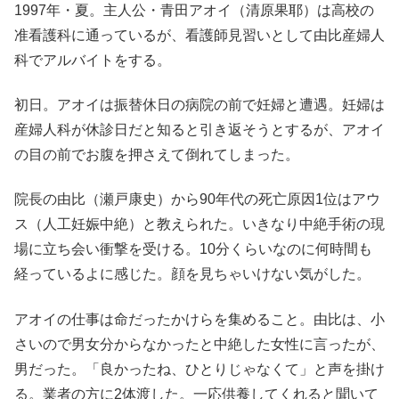
1997年・夏。主人公・青田アオイ（清原果耶）は高校の
准看護科に通っているが、看護師見習いとして由比産婦人
科でアルバイトをする。
初日。アオイは振替休日の病院の前で妊婦と遭遇。妊婦は
産婦人科が休診日だと知ると引き返そうとするが、アオイ
の目の前でお腹を押さえて倒れてしまった。
院長の由比（瀬戸康史）から90年代の死亡原因1位はアウ
ス（人工妊娠中絶）と教えられた。いきなり中絶手術の現
場に立ち会い衝撃を受ける。10分くらいなのに何時間も
経っているよに感じた。顔を見ちゃいけない気がした。
アオイの仕事は命だったかけらを集めること。由比は、小
さいので男女分からなかったと中絶した女性に言ったが、
男だった。「良かったね、ひとりじゃなくて」と声を掛け
る。業者の方に2体渡した。一応供養してくれると聞いて