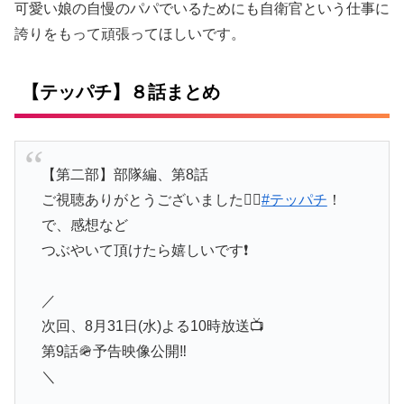
可愛い娘の自慢のパパでいるためにも自衛官という仕事に
誇りをもって頑張ってほしいです。
【テッパチ】８話まとめ
【第二部】部隊編、第8話
ご視聴ありがとうございました🙇‍♀️
#テッパチ
！
で、感想など
つぶやいて頂けたら嬉しいです❗️
／
次回、8月31日(水)よる10時放送📺
第9話🪖予告映像公開‼️
＼