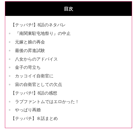
目次
【テッパチ!】8話のネタバレ
『南関東駐屯地祭り』の中止
元嫁と娘の再会
最後の昇進試験
八女からのアドバイス
金子の苛立ち
カッコイイ自衛官に
宙の自衛官としての欠点
【テッパチ!】8話の感想
ラブファントムではエロかった！
やっぱり再婚
【テッパチ】８話まとめ