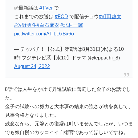
✅最新話は
#TVer
で
これまでの放送は
#FOD
で配信チュウ
#町田啓太
#佐野勇斗
#白石麻衣
#北村一輝
pic.twitter.com/ATlLDxBx6o
— テッパチ！【公式】第9話は8月31日(水)よる10
時‼️フジテレビ系【水10】ドラマ (@teppachi_8)
August 24, 2022
8話では人生をかけて昇進試験に奮闘した金子のお話でし
た。
金子の試験への努力と大木班の結束の強さが功を奏して、
見事合格となりました。
残念ながら、元嫁との復縁は叶いませんでしたが、いつま
でも娘自慢のカッコイイ自衛官であってほしいですね。