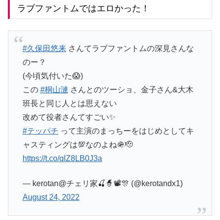
ラブファントムではエロかった！
#久保田悠来
さんてラブファントムの深見さんな
のー？
(今頃気付いた😱)
この
#桐山漣
さんとのツーショ、金子さん&大木
班長と同じ人とは思えない
改めて役者さんてすごい✨
#テッパチ
って主演のまっちーをはじめとしてキ
ャスティングは💯なのよね🪖🫡
https://t.co/qlZ8LB0J3a
— kerotan@チェリ家🍒🧙📽🎊 (@kerotandx1)
August 24, 2022