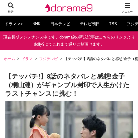
検索
メニュー
ドラマ >>
NHK
日本テレビ
テレビ朝日
TBS
フジ
現在長期メンテナンス中です。dorama9の新規記事はこちらのリンクより
dolly9にてこれまで通りご覧頂けます。
ホーム
ドラマ
フジテレビ
【テッパチ!】8話のネタバレと感想!金子
【テッパチ!】8話のネタバレと感想!金子
（桐山漣）がギャンブル封印で人生かけた
ラストチャンスに挑む！