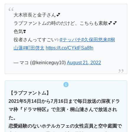
大木班長と金子さん💕
ラブファントムの時のだけど、こちらも素敵💕💕
色気❣️
役者さんってすごい✨
#テッパチ
#久保田悠来
#桐
山蓮
#町田啓太
https://t.co/CYktFSa8fn
— マコ (@keiniceguy10)
August 21, 2022
【ラブファントム】
2021年5月14日から7月16日まで毎日放送の深夜ドラ
マ枠『ドラマ特区』で主演・桐山漣さんで放送され
た。
恋愛経験のないホテルカフェの女性店員と空中庭園で