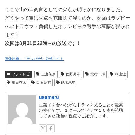
ここで宙の自衛官としての欠点が明らかになりました。
どうやって宙は欠点を克服捨て浮くのか、次回はラグビー
へのトラウマ・負傷したオリンピック選手の葛藤が描かれ
ます！
次回は8月31日22時～の放送です！
画像出典：「テッパチ!」公式サイト
フジテレビ
三倉茉奈
佐野勇斗
北村一輝
桐山漣
町田啓太
白石麻衣
結木滉星
usamaru
豆菓子を食べながらドラマを見ることが最高
の幸せです。１クールでドラマ１０本を視聴
してきた独自の視点でご紹介します。