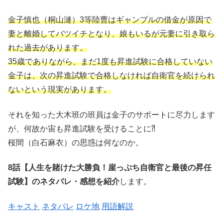
金子慎也（桐山漣）3等陸曹はギャンブルの借金が原因で
妻と離婚してバツイチとなり、娘もいるが元妻に引き取ら
れた過去があります。
35歳でありながら、まだ1度も昇進試験に合格していない
金子は、次の昇進試験で合格しなければ自衛官を続けられ
ないという現実があります。
それを知った大木班の班員は金子のサポートに尽力します
が、何故か宙も昇進試験を受けることに⁈
桜間（白石麻衣）の思惑は何なのか。
8話【人生を賭けた大勝負！崖っぷち自衛官と最後の昇任
試験】のネタバレ・感想を紹介
します。
キャスト
ネタバレ
ロケ地
用語解説