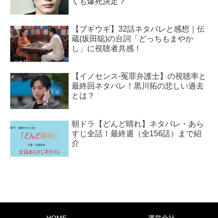
くも爆死決定？
【ブギウギ】32話ネタバレと感想｜伝
蔵(坂田聡)の台詞「どっちもまやか
し」に視聴者共感！
【イノセンス-冤罪弁護士】の視聴率と
最終回ネタバレ！黒川拓の悲しい過去
とは？
朝ドラ【どんど晴れ】ネタバレ・あら
すじ全話！最終週（全156話）まで紹
介
HOME
運営会社