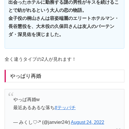
出会ったホテルに勤務する謎の男性がキスを続けるこ
とで紡がれるという大人の恋の物語。
金子役の桐山さんは容姿端麗のエリートホテルマン・
長谷慧役を、大木役の久保田さんは友人のバーテン
ダ・深見佑を演じました。
全く違うタイプの2人が見れます！
やっぱり再婚
やっぱ再婚w
最近あるあるな落ち
#テッパチ
— みくし♡ᵕ̈* (@janvier24r)
August 24, 2022