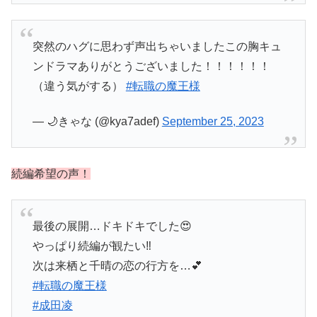
突然のハグに思わず声出ちゃいましたこの胸キュ
ンドラマありがとうございました！！！！！！
（違う気がする）
#転職の魔王様
— 🌙きゃな (@kya7adef)
September 25, 2023
続編希望の声！
最後の展開…ドキドキでした😍
やっぱり続編が観たい‼️
次は来栖と千晴の恋の行方を…︎💕︎
#転職の魔王様
#成田凌