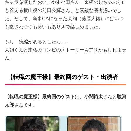
キャラを演じたおいでやす小田さん、来栖のむちゃぶりに
も答える横山役の前田公輝さん、と素敵な演者揃いでし
た。そして、新米CAになった犬飼（藤原大祐）にはいつ
も癒されつつも笑いもありきで楽しめました。
もし、続編があるとしたら…。
犬飼くんと来栖のコンビのストーリーもアリかもしれませ
ん。
【転職の魔王様】最終回のゲスト・出演者
【転職の魔王様】最終回のゲスト
は、
小関裕太
さんと
駿河
太郎
さんです。