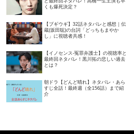
と最終回ネタバレ！高橋一生主演も早
くも爆死決定？
【ブギウギ】32話ネタバレと感想｜伝
蔵(坂田聡)の台詞「どっちもまやか
し」に視聴者共感！
【イノセンス-冤罪弁護士】の視聴率と
最終回ネタバレ！黒川拓の悲しい過去
とは？
朝ドラ【どんど晴れ】ネタバレ・あら
すじ全話！最終週（全156話）まで紹
介