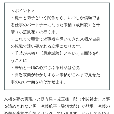
＜ポイント＞
・魔王と弟子という関係から、いつしか信頼でき
る仕事のパートナーになった来栖（成田凌）と千
晴（小芝風花）の行く末。
・これまで毒舌で求職者を導いてきた来栖が自身
の転職で迷い導かれる立場になります。
・千晴が来栖と【最終試験】ともいえる面談を行
うことに！
・来栖と千晴の心揺さぶる対話は必見！
・喜怒哀楽がわかりずらい来栖がこれまで見せた
事のない一面をのぞかせます。
来栖を夢の実現へと誘う男＝児玉雄一郎（小関裕太）と夢
を諦めきれない男＝滝藤航平（駿河太郎）が登場。滝藤の
姿勢が来栖の心情とリンクしていきます。どうしてもやり