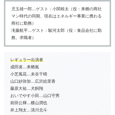
児玉雄一郎…ゲスト：小関裕太（役：来栖の商社
マン時代の同期、現在はエネルギー事業に携わる
商社に勤務）
滝藤航平…ゲスト：駿河太郎（役：食品会社に勤
務。求職者）
レギュラー出演者
成田凌…来栖嵐
小芝風花…未谷千晴
山口紗弥加…広沢絵里香
藤原大祐…犬飼翔
おいでやす小田…山口守男
前田公輝…横山潤也
井上翔太…清川北斗