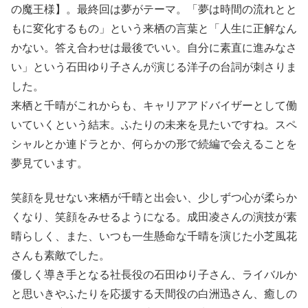
の魔王様】。最終回は夢がテーマ。「夢は時間の流れとと
もに変化するもの」という来栖の言葉と「人生に正解なん
かない。答え合わせは最後でいい。自分に素直に進みなさ
い」という石田ゆり子さんが演じる洋子の台詞が刺さりま
した。
来栖と千晴がこれからも、キャリアアドバイザーとして働
いていくという結末。ふたりの未来を見たいですね。スペ
シャルとか連ドラとか、何らかの形で続編で会えることを
夢見ています。
笑顔を見せない来栖が千晴と出会い、少しずつ心が柔らか
くなり、笑顔をみせるようになる。成田凌さんの演技が素
晴らしく、また、いつも一生懸命な千晴を演じた小芝風花
さんも素敵でした。
優しく導き手となる社長役の石田ゆり子さん、ライバルか
と思いきやふたりを応援する天間役の白洲迅さん、癒しの