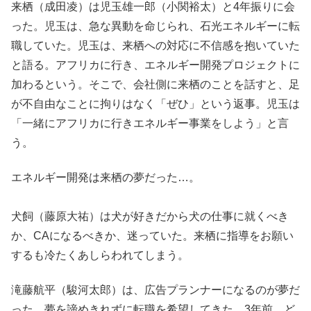
来栖（成田凌）は児玉雄一郎（小関裕太）と4年振りに会
った。児玉は、急な異動を命じられ、石光エネルギーに転
職していた。児玉は、来栖への対応に不信感を抱いていた
と語る。アフリカに行き、エネルギー開発プロジェクトに
加わるという。そこで、会社側に来栖のことを話すと、足
が不自由なことに拘りはなく「ぜひ」という返事。児玉は
「一緒にアフリカに行きエネルギー事業をしよう」と言
う。
エネルギー開発は来栖の夢だった…。
犬飼（藤原大祐）は犬が好きだから犬の仕事に就くべき
か、CAになるべきか、迷っていた。来栖に指導をお願い
するも冷たくあしらわれてしまう。
滝藤航平（駿河太郎）は、広告プランナーになるのが夢だ
った。夢を諦めきれずに転職を希望してきた。3年前、ど