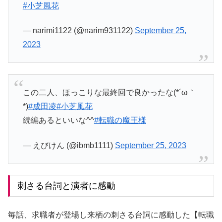
#小芝風花
— narimi1122 (@narim931122)
September 25,
2023
この二人、ほっこりな最終回で良かったな(*´ω｀
*)
#成田凌
#小芝風花
続編あるといいな^^
#転職の魔王様
— えびけん (@ibmb1111)
September 25, 2023
刺さる台詞と演者に感動
毎話、求職者が登場し来栖の刺さる台詞に感動した【転職