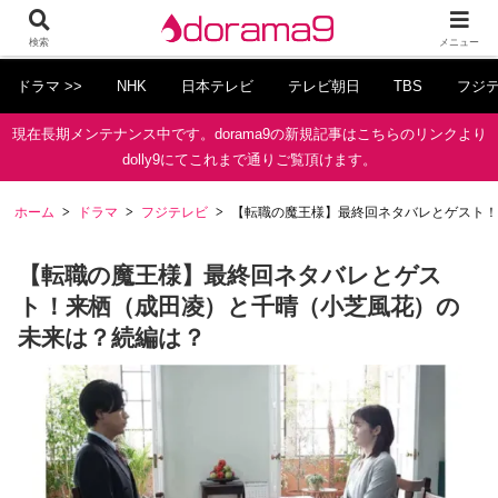
検索
メニュー
ドラマ >>
NHK
日本テレビ
テレビ朝日
TBS
フジ
現在長期メンテナンス中です。dorama9の新規記事はこちらのリンクより
dolly9にてこれまで通りご覧頂けます。
ホーム
ドラマ
フジテレビ
【転職の魔王様】最終回ネタバレとゲスト！
【転職の魔王様】最終回ネタバレとゲス
ト！来栖（成田凌）と千晴（小芝風花）の
未来は？続編は？