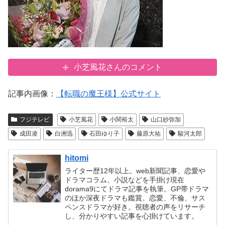
小芝風花さんのコメント
記事内画像：
【転職の魔王様】公式サイト
フジテレビ
小芝風花
小関裕太
山口紗弥加
成田凌
白洲迅
石田ゆり子
藤原大祐
駿河太郎
hitomi
ライター歴12年以上。web新聞記事、恋愛や
ドラマコラム、小説などを手掛け現在
dorama9にてドラマ記事を執筆。GP帯ドラマ
のほか深夜ドラマも鑑賞。恋愛、不倫、サス
ペンスドラマが好き。視聴者の声をリサーチ
し、分かりやすい記事を心掛けています。