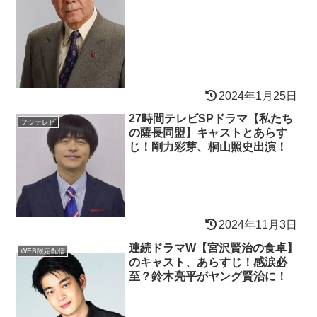
2024年1月25日
27時間テレビSPドラマ【私たち
フジテレビ
の薩長同盟】キャストとあらす
じ！剛力彩芽、桐山照史出演！
2024年11月3日
連続ドラマW【宮沢賢治の食卓】
WEB限定配信
のキャスト、あらすじ！感涙必
至？鈴木亮平がヤング賢治に！