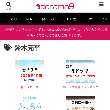
検索
メニュー
ドラマ >>
NHK
日本テレビ
テレビ朝日
TBS
フジ
現在長期メンテナンス中です。dorama9の新規記事はこちらのリンクより
dolly9にてこれまで通りご覧頂けます。
鈴木亮平
春ドラマ一覧
春ドラマ視聴率ランキング