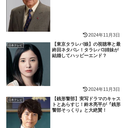
2024年11月3日
【東京タラレバ娘】の視聴率と最
日本テレビ
終回ネタバレ！タラレバ3姉妹が
結婚してハッピーエンド？
2024年11月3日
【銭形警部】実写ドラマのキャス
日本テレビ
トとあらすじ！鈴木亮平が『銭形
警部そっくり』と大絶賛！