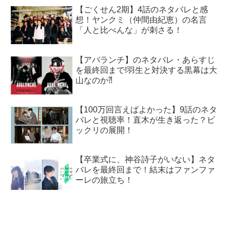
【ごくせん2期】4話のネタバレと感
想！ヤンクミ（仲間由紀恵）の名言
「人と比べんな」が刺さる！
【アバランチ】のネタバレ・あらすじ
を最終回まで!羽生と対決する黒幕は大
山なのか⁈
【100万回言えばよかった】9話のネタ
バレと視聴率！直木が生き返った？ビ
ックリの展開！
【卒業式に、神谷詩子がいない】ネタ
バレを最終回まで！結末はファンファ
ーレの旅立ち！