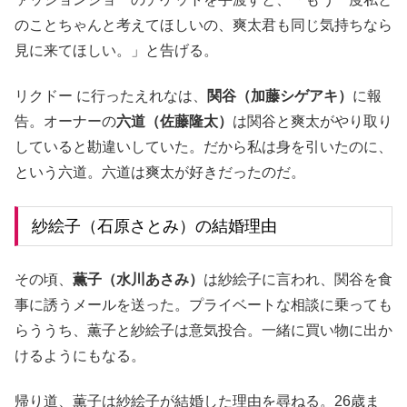
のことちゃんと考えてほしいの、爽太君も同じ気持ちなら
見に来てほしい。」と告げる。
リクドー に行ったえれなは、
関谷（加藤シゲアキ）
に報
告。オーナーの
六道（佐藤隆太）
は関谷と爽太がやり取り
していると勘違いしていた。だから私は身を引いたのに、
という六道。六道は爽太が好きだったのだ。
紗絵子（石原さとみ）の結婚理由
その頃、
薫子（水川あさみ）
は紗絵子に言われ、関谷を食
事に誘うメールを送った。プライベートな相談に乗っても
らううち、薫子と紗絵子は意気投合。一緒に買い物に出か
けるようにもなる。
帰り道、薫子は紗絵子が結婚した理由を尋ねる。26歳ま