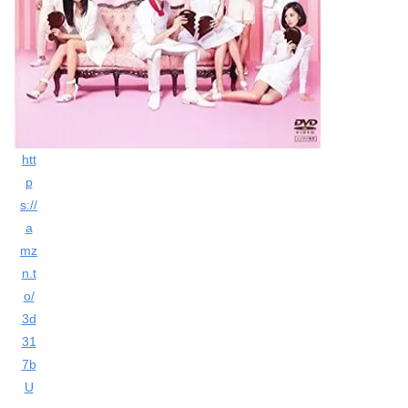
htt
p
s://
a
mz
n.t
o/
3d
31
7b
U