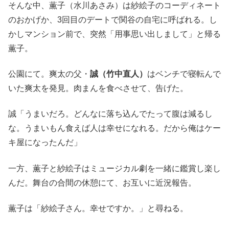
そんな中、薫子（水川あさみ）は紗絵子のコーディネート
のおかげか、3回目のデートで関谷の自宅に呼ばれる。し
かしマンション前で、突然「用事思い出しまして」と帰る
薫子。
公園にて。爽太の父・
誠（竹中直人）
はベンチで寝転んで
いた爽太を発見。肉まんを食べさせて、告げた。
誠「うまいだろ。どんなに落ち込んでたって腹は減るし
な。うまいもん食えば人は幸せになれる。だから俺はケー
キ屋になったんだ」
一方、薫子と紗絵子はミュージカル劇を一緒に鑑賞し楽し
んだ。舞台の合間の休憩にて、お互いに近況報告。
薫子は「紗絵子さん。幸せですか。」と尋ねる。