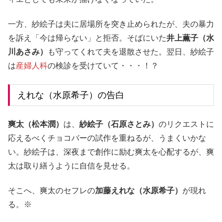
一方、紗絵子は夫に居場所を突き止められたが、夫の暴力
を訴え「今は帰らない」と拒否。そばにいた
井上薫子（水
川あさみ）
も守ってくれて夫を退散させた。翌日、紗絵子
は
産婦人科
の検診を受けていて・・・！？
えれな（水原希子）の告白
爽太（松本潤）
は、
紗絵子（石原さとみ）
のリクエストに
応えるべくチョコバーの試作を重ねるが、うまくいかな
い。紗絵子は、深夜まで創作に励む爽太を心配するが、爽
太は取り繕うように自信を見せる。
そこへ、爽太のセフレの
加藤えれな（水原希子）
が現れ
る。※