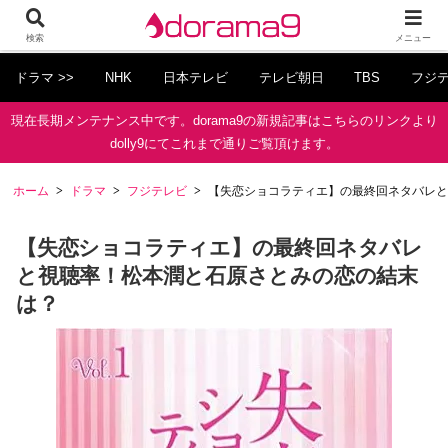
検索
メニュー
ドラマ >>
NHK
日本テレビ
テレビ朝日
TBS
フジ
現在長期メンテナンス中です。dorama9の新規記事はこちらのリンクより
dolly9にてこれまで通りご覧頂けます。
ホーム
ドラマ
フジテレビ
【失恋ショコラティエ】の最終回ネタバレと
【失恋ショコラティエ】の最終回ネタバレ
と視聴率！松本潤と石原さとみの恋の結末
は？