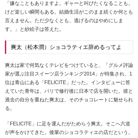
「嫌なこともありますよ。ギャーと叫びたくなることも。
けど楽しい瞬間もある。結婚生活がこのまま続くか何とも
言えません。ただ少なくとも、逃げるのはやめにしま
す。」と紗絵子は答えた。
爽太（松本潤）ショコラティエ辞めるってよ
爽太は家で何気なくテレビをつけていると、「グルメ評論
家が選ぶ注目スイーツ店ランキング2014」が特集され、1
位は青山にある「FELICITE」だった。インタビューに答
えていた青年は、パリで修行後に日本で店を開いた。彼と
過去の自分を重ねた爽太は、そのチョコレートに魅せられ
る。
「FELICITE」に足を運んだがためらう爽太。そこへ六道
が声をかけてきた。後輩のショコラティエの店だという。