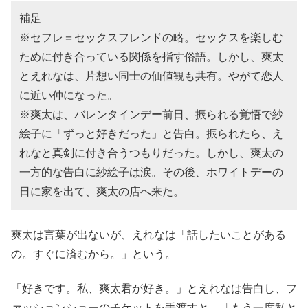
補足
※セフレ＝セックスフレンドの略。セックスを楽しむ
ために付き合っている関係を指す俗語。しかし、爽太
とえれなは、片想い同士の価値観も共有。やがて恋人
に近い仲になった。
※爽太は、バレンタインデー前日、振られる覚悟で紗
絵子に「ずっと好きだった」と告白。振られたら、え
れなと真剣に付き合うつもりだった。しかし、爽太の
一方的な告白に紗絵子は涙。その後、ホワイトデーの
日に家を出て、爽太の店へ来た。
爽太は言葉が出ないが、えれなは「話したいことがある
の。すぐに済むから。」という。
「好きです。私、爽太君が好き。」とえれなは告白し、フ
ァッションショーのチケットを手渡すと、「もう一度私と