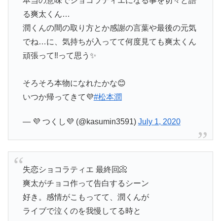
本当の意味でショコラティエになる事を切々と語
る爽太くん…
潤くんの間の取り方とか感謝の言葉や最後の元気
でね…に、気持ちが入ってて何度見ても爽太くん
頑張って‼️って思う✨
そろそろ本物になれたかな😊
いつか帰ってきて💜
#松本潤
— 💜 つくし💜 (@kasumin3591)
July 1, 2020
失恋ショコラティエ 最終回📀
爽太がチョコ作って告白するシーン
好き。感情がこもってて、潤くんが
ライブで泣くのを我慢してる時と