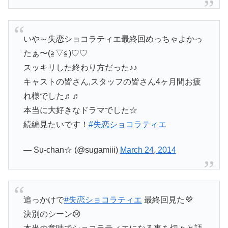
いや～失恋ショコラティエ最終回めっちゃよかっ
たぁ〜(≧▽≦)♡♡
スッキリした終わり方だった♪♪
キャストの皆さん,スタッフの皆さん4ヶ月間お疲
れ様でした♬♬
本当に大好きなドラマでした☆
続編見たいです！
#失恋ショコラティエ
— Su-chan☆ (@sugamiii)
March 24, 2014
追っかけで
#失恋ショコラティエ
最終回見た💜
決別のシーン😢