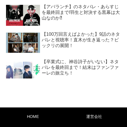
【アバランチ】のネタバレ・あらすじ
を最終回まで!羽生と対決する黒幕は大
山なのか⁈
【100万回言えばよかった】9話のネタ
バレと視聴率！直木が生き返った？ビ
ックリの展開！
【卒業式に、神谷詩子がいない】ネタ
バレを最終回まで！結末はファンファ
ーレの旅立ち！
HOME
運営会社