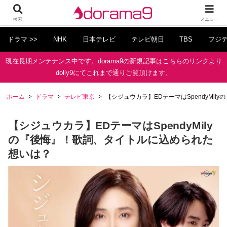
検索
メニュー
ドラマ >>
NHK
日本テレビ
テレビ朝日
TBS
フジ
現在長期メンテナンス中です。dorama9の新規記事はこちらのリンクより
dolly9にてこれまで通りご覧頂けます。
ホーム
ドラマ
テレビ東京
【シジュウカラ】EDテーマはSpendyMi
【シジュウカラ】EDテーマはSpendyMily
の『後悔』！歌詞、タイトルに込められた
想いは？