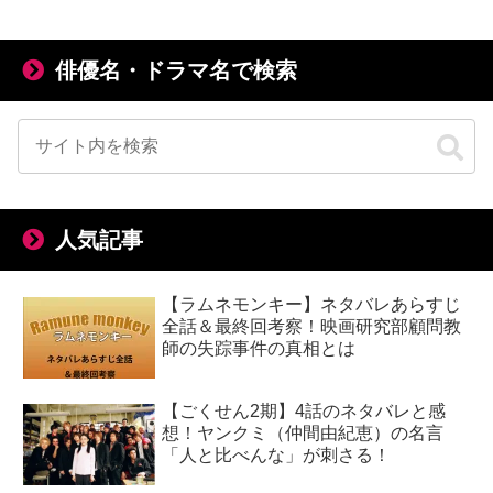
俳優名・ドラマ名で検索
人気記事
【ラムネモンキー】ネタバレあらすじ
全話＆最終回考察！映画研究部顧問教
師の失踪事件の真相とは
【ごくせん2期】4話のネタバレと感
想！ヤンクミ（仲間由紀恵）の名言
「人と比べんな」が刺さる！