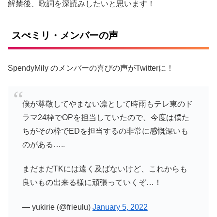
解禁後、歌詞を深読みしたいと思います！
スぺミリ・メンバーの声
SpendyMily のメンバーの喜びの声がTwitterに！
僕が尊敬してやまない凛として時雨もテレ東のド
ラマ24枠でOPを担当していたので、今度は僕た
ちがその枠でEDを担当するの非常に感慨深いも
のがある…..
まだまだTKには遠く及ばないけど、これからも
良いもの出来る様に頑張っていくぞ…！
— yukirie (@frieulu)
January 5, 2022