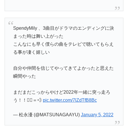
SpendyMily 、3曲目がドラマのエンディングに決
まった時は舞い上がった
こんなにも早く僕らの曲をテレビで聴いてもらえ
る事が凄く嬉しい
自分や仲間を信じてやってきてよかったと思えた
瞬間やった
まだまだこっからやけど2022年一緒に突っ走ろ
う！！🏃‍♀️＝💨
pic.twitter.com/7lZdTfB8Bc
— 松永瀀 (@MATSUNAGAAYU)
January 5, 2022