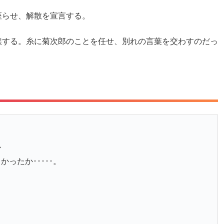
座らせ、解散を宣言する。
涙する。糸に菊次郎のことを任せ、別れの言葉を交わすのだっ
か
ったか･････。