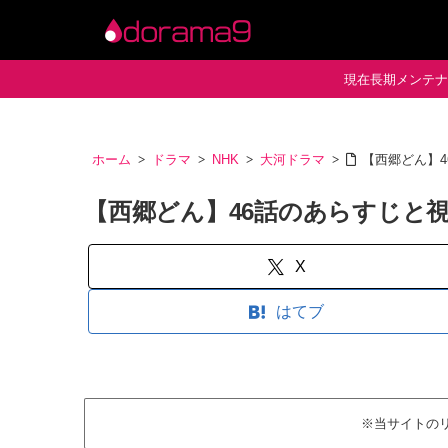
現在長期メンテナン
ホーム
ドラマ
NHK
大河ドラマ
【西郷どん】
【西郷どん】46話のあらすじと
X
はてブ
※当サイトの