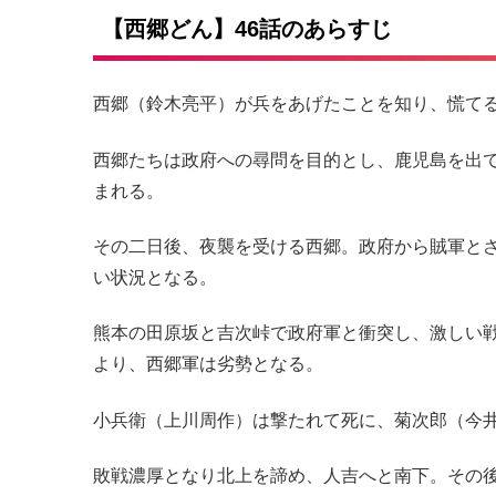
【西郷どん】46話のあらすじ
西郷（鈴木亮平）が兵をあげたことを知り、慌て
西郷たちは政府への尋問を目的とし、鹿児島を出
まれる。
その二日後、夜襲を受ける西郷。政府から賊軍と
い状況となる。
熊本の田原坂と吉次峠で政府軍と衝突し、激しい
より、西郷軍は劣勢となる。
小兵衛（上川周作）は撃たれて死に、菊次郎（今
敗戦濃厚となり北上を諦め、人吉へと南下。その