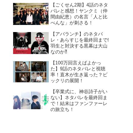
【ごくせん2期】4話のネタ
バレと感想！ヤンクミ（仲
間由紀恵）の名言「人と比
べんな」が刺さる！
【アバランチ】のネタバ
レ・あらすじを最終回まで!
羽生と対決する黒幕は大山
なのか⁈
【100万回言えばよかっ
た】9話のネタバレと視聴
率！直木が生き返った？ビ
ックリの展開！
【卒業式に、神谷詩子がい
ない】ネタバレを最終回ま
で！結末はファンファーレ
の旅立ち！