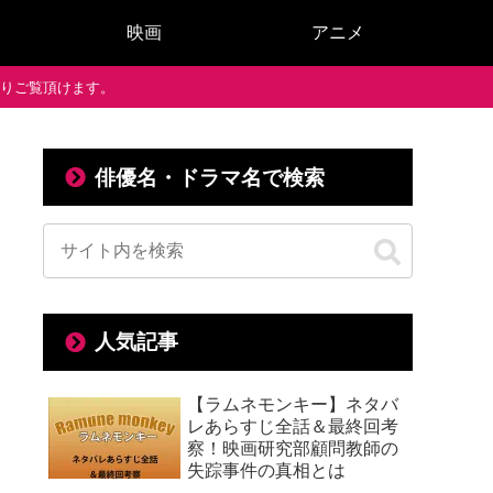
映画
アニメ
で通りご覧頂けます。
俳優名・ドラマ名で検索
人気記事
【ラムネモンキー】ネタバ
レあらすじ全話＆最終回考
察！映画研究部顧問教師の
失踪事件の真相とは