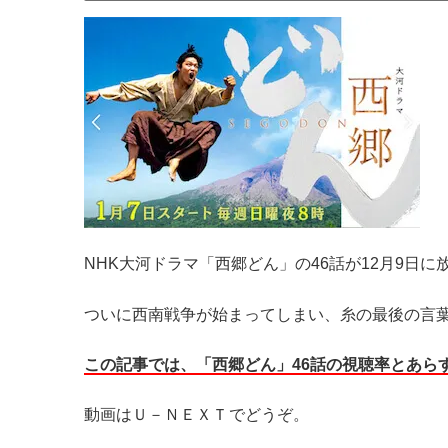
NHK大河ドラマ「西郷どん」の46話が12月9日に
ついに西南戦争が始まってしまい、糸の最後の言
この記事では、「西郷どん」46
話の視聴率とあら
動画はＵ－ＮＥＸＴ
でどうぞ。