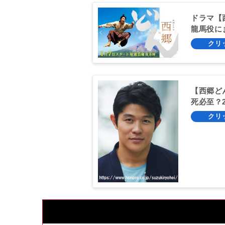
ドラマ【
龍馬役に
【西郷ど
死必至？2