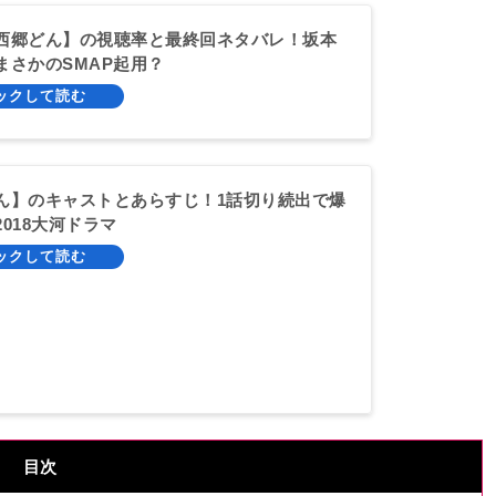
西郷どん】の視聴率と最終回ネタバレ！坂本
まさかのSMAP起用？
ん】のキャストとあらすじ！1話切り続出で爆
018大河ドラマ
目次