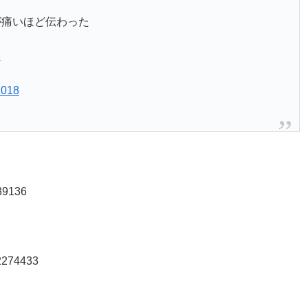
が痛いほど伝わった
7
2018
739136
72274433