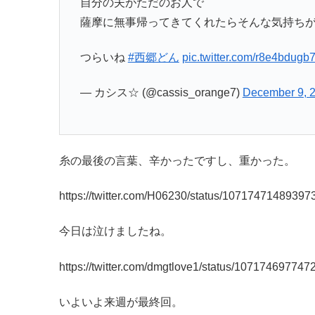
自分の夫がただのお人で
薩摩に無事帰ってきてくれたらそんな気持ち
つらいね
#西郷どん
pic.twitter.com/r8e4bdugb
— カシス☆ (@cassis_orange7)
December 9, 
糸の最後の言葉、辛かったですし、重かった。
https://twitter.com/H06230/status/1071747148939
今日は泣けましたね。
https://twitter.com/dmgtlove1/status/10717469774
いよいよ来週が最終回。