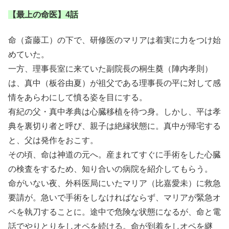
【最上の命医】4話
命（斎藤工）の下で、研修医のマリアは着実に力をつけ始
めていた。
一方、理事長室に来ていた副院長の桐生奠（陣内孝則）
は、真中（板谷由夏）が祖父である理事長の平に対して感
情をあらわにして憤る姿を目にする。
有紀の父・真中孝典は心臓移植を待つ身。しかし、平は孝
典を裏切り者と呼び、親子は絶縁状態に。真中が帰宅する
と、父は発作をおこす。
その頃、命は神道の元へ。産まれてすぐに手術をした心臓
の検査をするため、知り合いの病院を紹介してもらう。
命がいない夜、外科医局にいたマリア（比嘉愛未）に救急
要請が。急いで手術をしなければならず、マリアが緊急オ
ペを執刀することに。途中で危険な状態になるが、命と電
話でやりとりをしオペを続ける。命が到着をしオペを継