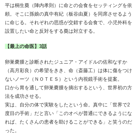
平は桐生奠（陣内孝則）に命との会食をセッティングを依
頼。そこに孫娘の真中有紀（板谷由夏）を同席させるよう
に命じる。それぞれの思惑が交錯する会食で、小児外科を
設置したい命と反対をする奠は対立する。
【最上の命医】3話
卵巣嚢腫と診断されたジュニア・アイドルの佐和なすか
（高月彩良）の希望をきき、命（斎藤工）は体に傷をつけ
ないノーツ（ＮＯＴＥＳ）という内視鏡手術を提案。
口から胃を通して卵巣嚢腫を摘出するという、世界初の方
法を成功させる。
実は、自分の体で実験をしたという命。真中に「世界で2
度目の手術」だと言い「このオペが普通にできるようにな
れば、たくさんの患者を助けることができる」と笑うのだ
った。