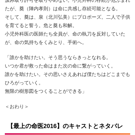
汲み取り許可を取りやめない。小児外科の存続が危ぶまれ
たが、奠（陣内孝則）は命に共感し存続可能となる。
そして、奠は、泉（北川弘美）にプロポーズ。二人で子供
を育てると誓う。危と奠も和解。
小児外科医の医師たち全員が、命の執刀を反対していた
が、命の気持ちをくみとり、手術へ。
「誰かを助けたい。そう思うならきっとなれる。
いつか君が救った命はまた次の命に繋がっていく。
誰かを助けたい。その思いさえあれば僕たちはどこまでも
ひろがっていく。
無限の樹形図をつくることができる」
＜おわり＞
【最上の命医2016】のキャストとネタバレ