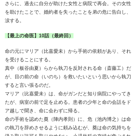
さらに、過去に自分が助けた女性と病院で再会。その女性
を助けたことで、婚約者を失ったことを弟の危に告白し、
涙する。
【最上の命医】10話（最終回）
命の元にマリア（比嘉愛未）から手術の依頼があり、それ
を受けることにする。
真中（板谷由夏）らから執刀を反対される命（斎藤工）だ
が、目の前の命（いのち）を救いたいという思いから執刀
すると言い張るのだ。
マリア（比嘉愛未）は、命がガンだと知り病院にやってき
たが、病室の前で足を止める。患者の少年と命の会話をド
ア越しで聞き、命に会わずに帰る。
命の手術を認めた奠（陣内孝則）に、危（池内博之）は命
の執刀を辞めさせるように頼み込むが、奠は命の気持ちを