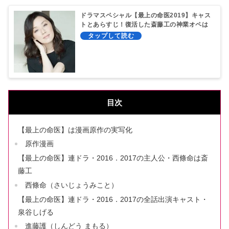
ドラマスペシャル【最上の命医2019】キャス
トとあらすじ！復活した斎藤工の神業オペは
前代未聞
目次
【最上の命医】は漫画原作の実写化
原作漫画
【最上の命医】連ドラ・2016．2017の主人公・西條命は斎
藤工
西條命（さいじょうみこと）
【最上の命医】連ドラ・2016．2017の全話出演キャスト・
泉谷しげる
進藤護（しんどう まもる）