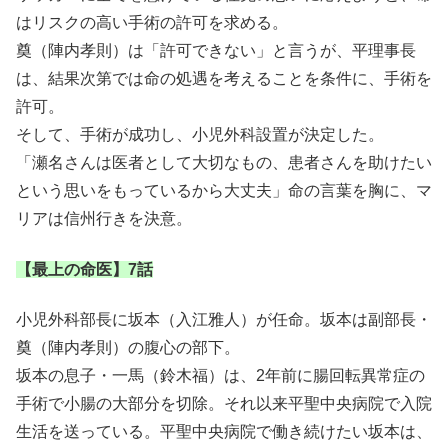
はリスクの高い手術の許可を求める。
奠（陣内孝則）は「許可できない」と言うが、平理事長
は、結果次第では命の処遇を考えることを条件に、手術を
許可。
そして、手術が成功し、小児外科設置が決定した。
「瀬名さんは医者として大切なもの、患者さんを助けたい
という思いをもっているから大丈夫」命の言葉を胸に、マ
リアは信州行きを決意。
【最上の命医】7話
小児外科部長に坂本（入江雅人）が任命。坂本は副部長・
奠（陣内孝則）の腹心の部下。
坂本の息子・一馬（鈴木福）は、2年前に腸回転異常症の
手術で小腸の大部分を切除。それ以来平聖中央病院で入院
生活を送っている。平聖中央病院で働き続けたい坂本は、