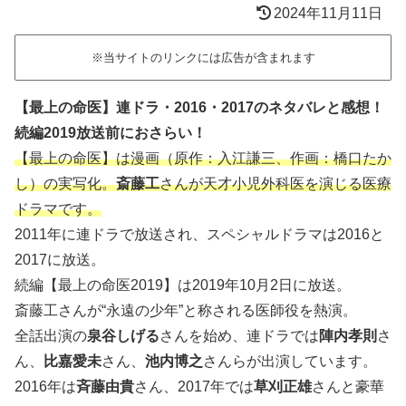
2024年11月11日
※当サイトのリンクには広告が含まれます
【最上の命医】連ドラ・2016・2017のネタバレと感想！
続編2019放送前におさらい！
【最上の命医】は漫画（原作：入江謙三、作画：橋口たか
し）の実写化。
斎
藤工
さんが天才小児外科医を演じる医療
ドラマです。
2011年に連ドラで放送され、スペシャルドラマは2016と
2017に放送。
続編【最上の命医2019】は2019年10月2日に放送。
斎藤工さんが“永遠の少年”と称される医師役を熱演。
全話出演の
泉谷しげる
さんを始め、連ドラでは
陣内孝則
さ
ん、
比嘉愛未
さん、
池内博之
さんらが出演しています。
2016年は
斉藤由貴
さん、2017年では
草刈正雄
さんと豪華