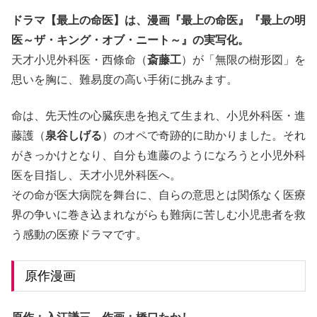
ドラマ【最上の命医】は、漫画『最上の命医』『最上の明
医～ザ・キング・オブ・ニート～』の実写化。
天才小児外科医・西條命（
斎
藤工
）が「無限の樹形図」を
思いを胸に、難易度の高い手術に挑みます。
命は、先天性の心臓疾患を抱えて生まれ、小児外科医・進
藤護（
泉谷しげる
）のオペで奇跡的に助かりました。それ
がきっかけとなり、自分も進藤のようになろうと小児外科
医を目指し、天才小児外科医へ。
その命が医大病院を舞台に、自らの意思とは関係なく医療
界の争いに巻き込まれながらも難病に苦しむ小児患者を救
う感動の医療ドラマです。
原作漫画