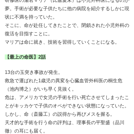
研修医の瀬名マリア（比嘉愛未）は小児外科医になるのが
夢。手術が必要な子供たちに他の病院を紹介するしかに現
状に不満を持っていた。
そこに、命が赴任してきたことで、閉鎖された小児外科の
復活を目指すことに。
マリアは命に就き、技術を習得していくことになる。
【最上の命医】2話
13台の玉突き事故が発生。
救急で運ばれた1歳児の異変を心臓血管外科医の桐生危
（池内博之）がいち早く見抜く。
危は、アメリカで女児の手術を行い死亡させてしまったこ
とがキッカケで子供のオペができない状態になっていた。
しかし、命（斎藤工）の説得から再びメスを握る。
天才的な手術を行う命の評判は、理事長の平聖盛（品川
徹）の耳にも届く。