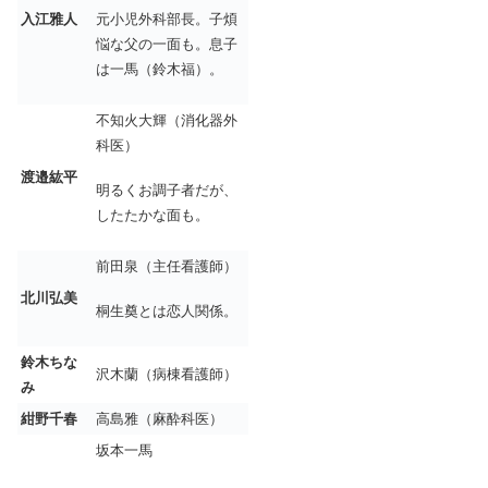
入江雅人
元小児外科部長。子煩
悩な父の一面も。息子
は一馬（鈴木福）。
不知火大輝（消化器外
科医）
渡邉紘平
明るくお調子者だが、
したたかな面も。
前田泉（主任看護師）
北川弘美
桐生奠とは恋人関係。
鈴木ちな
沢木蘭（病棟看護師）
み
紺野千春
高島雅（麻酔科医）
坂本一馬