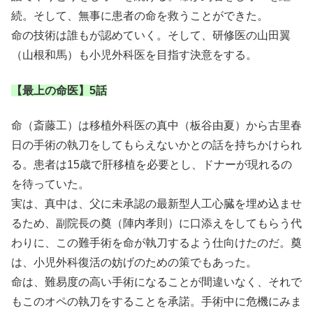
続。そして、無事に患者の命を救うことができた。
命の技術は誰もが認めていく。そして、研修医の山田翼
（山根和馬）も小児外科医を目指す決意をする。
【最上の命医】5話
命（斎藤工）は移植外科医の真中（板谷由夏）から古里春
日の手術の執刀をしてもらえないかとの話を持ちかけられ
る。患者は15歳で肝移植を必要とし、ドナーが現れるの
を待っていた。
実は、真中は、父に未承認の最新型人工心臓を埋め込ませ
るため、副院長の奠（陣内孝則）に口添えをしてもらう代
わりに、この難手術を命が執刀するよう仕向けたのだ。奠
は、小児外科復活の妨げのための策でもあった。
命は、難易度の高い手術になることが間違いなく、それで
もこのオペの執刀をすることを承諾。手術中に危機にみま