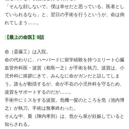
「そんな顔しないで。僕は幸せだと思っている。医者とし
ていられるなら」と、翌日の手術を行うというが、命は倒
れてしまう……。
【最上の命医】9話
命（斎藤工）は入院。
命の代わりに、ハーバードに留学経験を持つエリート心臓
血管外科医・波賀（相島一之）が手術を執刀。波賀は、小
児外科に挨拶にきて、みんなに命がガンだと話してしま
う。誰もが動揺するが、命が不在の小児外科を守るため、
波賀をサポートするのだが……。
手術中にミスをする波賀。危機一髪のところを危（池内博
之）が執刀。手術は無事終わった。
そんな中、奠（陣内孝則）は、危から泉が妊娠していると
知らされる。