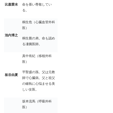
比嘉愛未
命を慕い尊敬してい
る。
桐生危（心臓血管外科
医）
池内博之
桐生奠の弟。命も認め
る凄腕医師。
真中有紀（移植外科
医）
平聖盛の孫。父は元教
板谷由夏
師で心臓病。父と祖父
の確執に心悩ませる美
しい女医。
坂本流馬（呼吸外科
医）