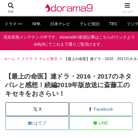
検索
メニュー
ドラマ >>
NHK
日本テレビ
テレビ朝日
TBS
フジ
現在長期メンテナンス中です。dorama9の新規記事はこちらのリンクより
dolly9にてこれまで通りご覧頂けます。
ホーム
ドラマ
テレビ東京
【最上の命医】連ドラ・2016・2017のネ
【最上の命医】連ドラ・2016・2017のネタ
バレと感想！続編2019年版放送に斎藤工の
キセキをおさらい！
X
Facebook
はてブ
LINE