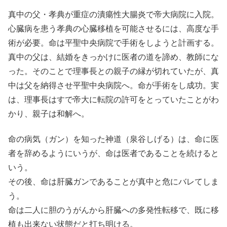
真中の父・孝典が重症の潰瘍性大腸炎で帝大病院に入院。
心臓病を患う孝典の心臓移植を可能させるには、高度な手
術が必要。命は平聖中央病院で手術をしようと計画する。
真中の父は、結婚をきっかけに医者の道を諦め、教師にな
った。そのことで理事長との親子の縁が切れていたが、真
中は父を納得させ平聖中央病院へ。命が手術をし成功。実
は、理事長はすで帝大に転院の許可をとっていたことがわ
かり、親子は和解へ。
命の病気（ガン）を知った神道（泉谷しげる）は、命に医
者を辞めるようにいうが、命は医者であることを続けると
いう。
その後、命は肝臓ガンであることが真中と危にバレてしま
う。
命は二人に胆のうがんから肝臓への多発性転移で、既に移
植も出来ない状態だと打ち明ける。