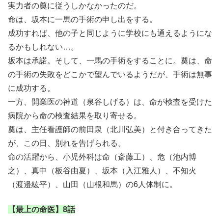
実力者の奠に従うしかなかったのだ。
命は、坂本に一馬の手術の申し出をする。
成功すれば、他の子と同じように学校にも通えるようにな
るかもしれない…。
坂本は承諾。そして、一馬の手術をすることに。奠は、命
の手術の失敗をどこかで望んでいるようだが、手術は無事
に成功する。
一方、開業医の神道（泉谷しげる）は、命が検査を受けた
病院から命の検査結果を取り寄せる。
奠は、主任看護師の前田泉（北川弘美）と付き合ってきた
が、この日、別れを告げられる。
命の活躍から、小児外科は命（斎藤工）、危（池内博
之）、真中（板谷由夏）、坂本（入江雅人）、不知火
（渡邉紘平）、山田（山根和馬）の6人体制に。
【最上の命医】8話