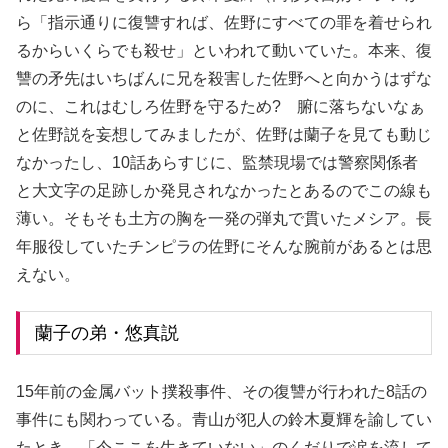
ら「指示通りに復讐すれば、佐野にすべての罪を着せられ
るからいくらでも殺せ」といわれて動いていた。本来、復
讐の矛先はいちばんに兄を殺害した佐野へと向かうはずな
のに、これはむしろ佐野を守るため? 腑に落ちないなぁ
と佐野説を妄想してみましたが、佐野は蘭子を見ても動じ
なかったし、10話あらすじに、監禁現場では警察関係者
と大文字の足跡しか発見されなかったとあるのでこの線も
薄い。そもそも土方の胸を一発の弾丸で貫いたメシア。長
年服役していたチンピラの佐野にそんな腕前があるとは思
えない。
蘭子の弟・悠真説
15年前の金属バット撲殺事件、その復讐が行われた8話の
事件にも関わっている。青山が犯人の鈴木夏輝を諭してい
たとき、「今ここを生きていない」のくだりで涙を流して