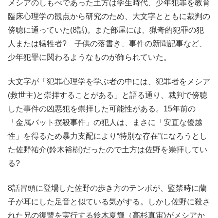
メシアのしもべであった土方は学生時代、少年犯罪を教育
臨床心理学の観点から研究のため、大文字とともに裁判の
傍聴に通っていた(8話)。また部屋には、猟奇的犯罪の犯
人または犠牲者? 子供の落書き、事件の新聞記事など、
少年犯罪に関わるようなものが飾られていた。
大文字が「犯罪心理学を学ぶ者の中には、犯罪者をメシア
(救世主)と崇拝することがある」と語る通り、裁判で傍聴
した事件の凶悪犯を崇拝した可能性がある。15年前の
「金属バット撲殺事件」の犯人は、まさに「安直な優越
性」を得るため暴力支配により“特別な存在”になろうとし
た佐野祐介(鈴木裕樹)だったので土方は佐野を崇拝してい
る?
8話冒頭に登場した佐野の歩き方のテンポが、監禁時に蘭
子が耳にした足音と似ている気がする。しかし佐野に殺さ
れた兄の復讐を実行する鈴木夏輝（高杉真宙)がメシアか