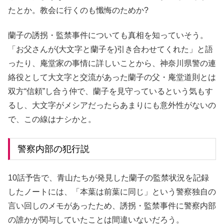
たとか。教会に行くのも懺悔のためか?
蘭子の誘拐・監禁事件についても真相を知っていそう。
「お父さんが(大文字と蘭子を)引き合わせてくれた」と語
ったり、庵堂家の事情に詳しいことから、神奈川県警の連
絡役として大文字と交流があった蘭子の父・庵堂道則とは
双方“信頼”し合う仲で、蘭子を見守っているという気もす
るし、大文字がメシアだったらあまりにも意外性がないの
で、この線はナシかと。
警察内部の犯行説
10話予告で、青山たちが発見した蘭子の監禁状況を記録
したノートには、「本葉は前葉に同じ」という警察独自の
言い回しのメモがあったため、誘拐・監禁事件に警察内部
の誰かが関与していたことは間違いないだろう。