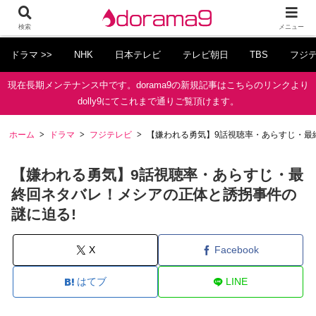
検索
メニュー
ドラマ >>
NHK
日本テレビ
テレビ朝日
TBS
フジ
現在長期メンテナンス中です。dorama9の新規記事はこちらのリンクより
dolly9にてこれまで通りご覧頂けます。
ホーム
ドラマ
フジテレビ
【嫌われる勇気】9話視聴率・あらすじ・最
【嫌われる勇気】9話視聴率・あらすじ・最
終回ネタバレ！メシアの正体と誘拐事件の
謎に迫る!
X
Facebook
はてブ
LINE