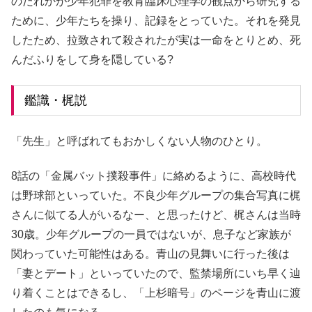
のだれかが少年犯罪を教育臨床心理学の観点から研究する
ために、少年たちを操り、記録をとっていた。それを発見
したため、拉致されて殺されたが実は一命をとりとめ、死
んだふりをして身を隠している?
鑑識・梶説
「先生」と呼ばれてもおかしくない人物のひとり。
8話の「金属バット撲殺事件」に絡めるように、高校時代
は野球部といっていた。不良少年グループの集合写真に梶
さんに似てる人がいるなー、と思ったけど、梶さんは当時
30歳。少年グループの一員ではないが、息子など家族が
関わっていた可能性はある。青山の見舞いに行った後は
「妻とデート」といっていたので、監禁場所にいち早く辿
り着くことはできるし、「上杉暗号」のページを青山に渡