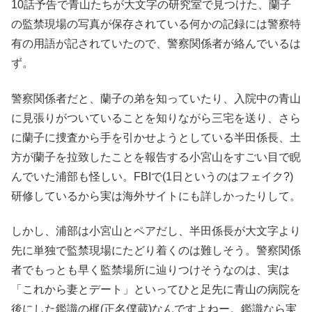
10話予告で青山たちが大文字の研究室で見つけた、蘭子
の監禁現場の写真が保存されている何かの記録には警察特
有の用語が記されていたので、警察関係者が絡んでいるは
ず。
警察関係者だと、蘭子の弟を知っていたり、入院中の青山
に見張りがついていることを知りながら三宅を送り、さら
に蘭子に捜査から手を引かせようとしている半田係長、土
方が蘭子を拉致したことを報告する小宮山をすごい目で睨
んでいた浦部も怪しい。FBIで(1日というのはフェイク?)
研修しているから実は海外サイトにも詳しかったりして。
しかし、浦部は小宮山とペアだし、半田係長が大文字より
先に単独で監禁現場にたどり着くのは難しそう。警察関係
者でもっとも早く監禁場所に辿りつけそうなのは、実は
「これから妻とデート」といってひと足先に青山の病院を
後にした鑑識の梶(正名僕蔵)なんですよねー。鑑識なら実