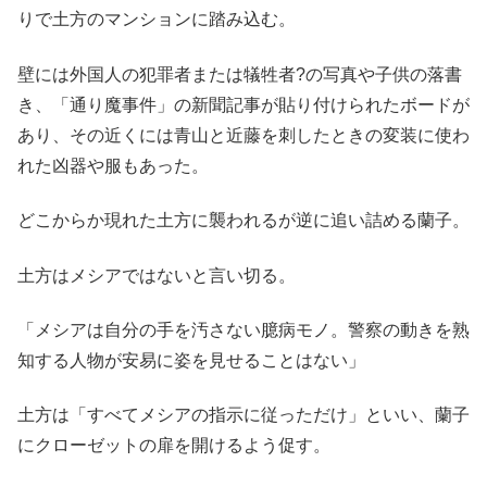
りで土方のマンションに踏み込む。
壁には外国人の犯罪者または犠牲者?の写真や子供の落書
き、「通り魔事件」の新聞記事が貼り付けられたボードが
あり、その近くには青山と近藤を刺したときの変装に使わ
れた凶器や服もあった。
どこからか現れた土方に襲われるが逆に追い詰める蘭子。
土方はメシアではないと言い切る。
「メシアは自分の手を汚さない臆病モノ。警察の動きを熟
知する人物が安易に姿を見せることはない」
土方は「すべてメシアの指示に従っただけ」といい、蘭子
にクローゼットの扉を開けるよう促す。