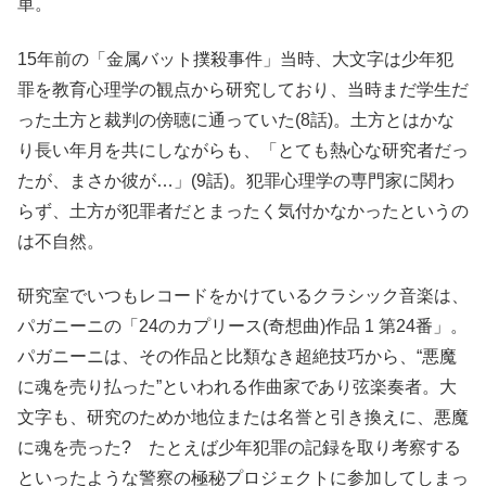
単。
15年前の「金属バット撲殺事件」当時、大文字は少年犯
罪を教育心理学の観点から研究しており、当時まだ学生だ
った土方と裁判の傍聴に通っていた(8話)。土方とはかな
り長い年月を共にしながらも、「とても熱心な研究者だっ
たが、まさか彼が…」(9話)。犯罪心理学の専門家に関わ
らず、土方が犯罪者だとまったく気付かなかったというの
は不自然。
研究室でいつもレコードをかけているクラシック音楽は、
パガニーニの「24のカプリース(奇想曲)作品 1 第24番」。
パガニーニは、その作品と比類なき超絶技巧から、“悪魔
に魂を売り払った”といわれる作曲家であり弦楽奏者。大
文字も、研究のためか地位または名誉と引き換えに、悪魔
に魂を売った? たとえば少年犯罪の記録を取り考察する
といったような警察の極秘プロジェクトに参加してしまっ