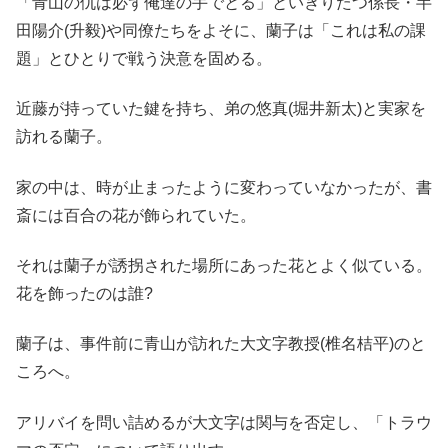
「青山の仇は必ず俺達の手でとる」といきりたつ係長・半
田陽介(升毅)や同僚たちをよそに、蘭子は「これは私の課
題」とひとりで戦う決意を固める。
近藤が持っていた鍵を持ち、弟の悠真(堀井新太)と実家を
訪れる蘭子。
家の中は、時が止まったように変わっていなかったが、書
斎には百合の花が飾られていた。
それは蘭子が誘拐された場所にあった花とよく似ている。
花を飾ったのは誰?
蘭子は、事件前に青山が訪れた大文字教授(椎名桔平)のと
ころへ。
アリバイを問い詰めるが大文字は関与を否定し、「トラウ