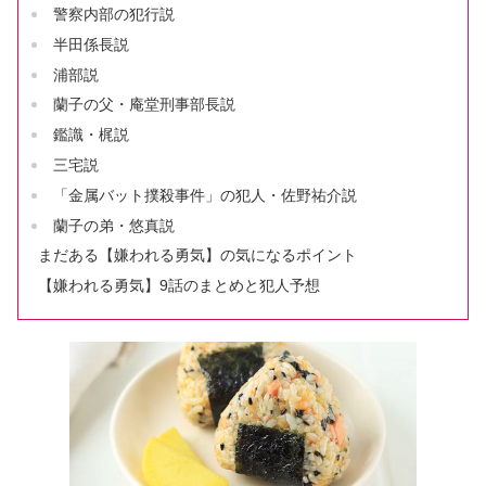
警察内部の犯行説
半田係長説
浦部説
蘭子の父・庵堂刑事部長説
鑑識・梶説
三宅説
「金属バット撲殺事件」の犯人・佐野祐介説
蘭子の弟・悠真説
まだある【嫌われる勇気】の気になるポイント
【嫌われる勇気】9話のまとめと犯人予想