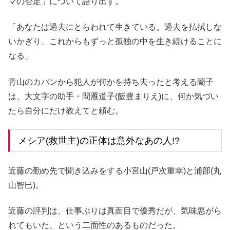
マの否定」について語り出す。
「あなたは過去にとらわれて生きている。過去を払拭しな
いかぎり、これからもずっと孤独の中を生き続けることに
なる」
青山のカバンから犯人が何かを持ち去ったと考える蘭子
は、大文字の助手・間雁道子(飯豊まりえ)に、何か気づい
たら自分にだけ教えてと頼む。
メシア(救世主)の正体は意外なあの人!?
近藤の勤め先で聞き込みをする小宮山(戸次重幸)と浦部(丸
山智巳)。
近藤の評判は、仕事ぶりは真面目で優秀だが、気味悪がら
れてもいた、という二面性のあるものだった。