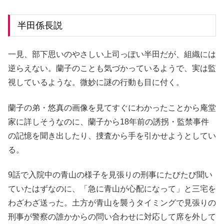
半田係長説
一見、部下思いのやさしい上司っぽい半田だが、組織には
逆らえない。蘭子のことも気づかっているようで、実は監
視しているような。微妙に謎の行動も目に付く。
蘭子の弟・悠真の画像を見てすぐにわかったことから庵堂
家に詳しそうなのに、蘭子から18年前の誘拐・監禁事件
の記憶を聞き出したり、捜査から手を引かせようとしてい
る。
9話で入院中の青山の様子を見張りの刑事にたびたび聞い
ていたはずなのに、「急に青山が心配になって」と三宅を
わざわざ送った。土方が青山を襲うタイミングで見張りの
刑事が警察の誰かからの問い合わせに対応して席を外して