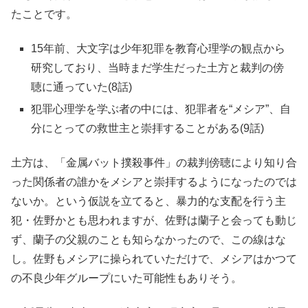
たことです。
15年前、大文字は少年犯罪を教育心理学の観点から
研究しており、当時まだ学生だった土方と裁判の傍
聴に通っていた(8話)
犯罪心理学を学ぶ者の中には、犯罪者を“メシア”、自
分にとっての救世主と崇拝することがある(9話)
土方は、「金属バット撲殺事件」の裁判傍聴により知り合
った関係者の誰かをメシアと崇拝するようになったのでは
ないか。という仮説を立てると、暴力的な支配を行う主
犯・佐野かとも思われますが、佐野は蘭子と会っても動じ
ず、蘭子の父親のことも知らなかったので、この線はな
し。佐野もメシアに操られていただけで、メシアはかつて
の不良少年グループにいた可能性もありそう。