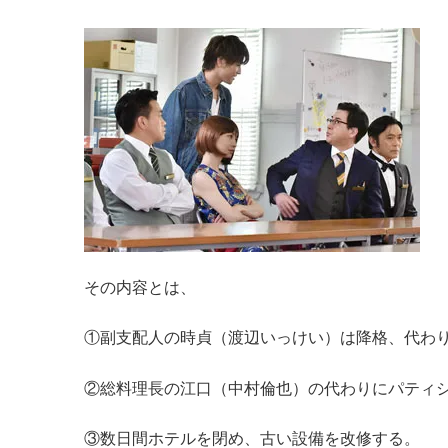
その内容とは、
①副支配人の時貞（渡辺いっけい）は降格、代わ
②総料理長の江口（中村倫也）の代わりにパティ
③数日間ホテルを閉め、古い設備を改修する。