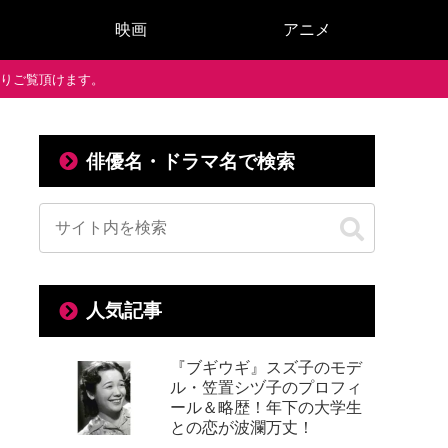
映画
アニメ
で通りご覧頂けます。
俳優名・ドラマ名で検索
人気記事
『ブギウギ』スズ子のモデ
ル・笠置シヅ子のプロフィ
ール＆略歴！年下の大学生
との恋が波瀾万丈！