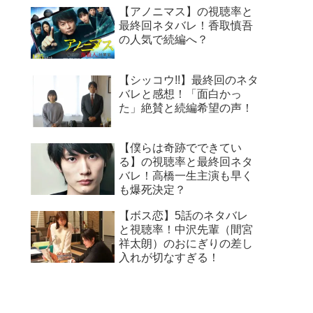
【アノニマス】の視聴率と
最終回ネタバレ！香取慎吾
の人気で続編へ？
【シッコウ!!】最終回のネタ
バレと感想！「面白かっ
た」絶賛と続編希望の声！
【僕らは奇跡でできてい
る】の視聴率と最終回ネタ
バレ！高橋一生主演も早く
も爆死決定？
【ボス恋】5話のネタバレ
と視聴率！中沢先輩（間宮
祥太朗）のおにぎりの差し
入れが切なすぎる！