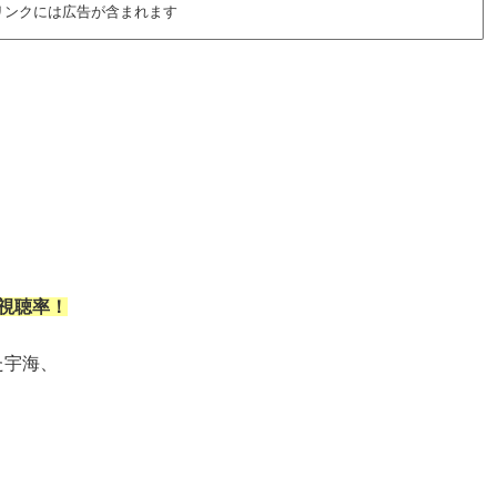
リンクには広告が含まれます
視聴率！
た宇海、
！