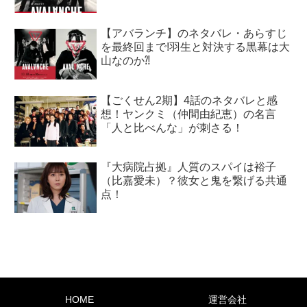
【アバランチ】のネタバレ・あらすじ
を最終回まで!羽生と対決する黒幕は大
山なのか⁈
【ごくせん2期】4話のネタバレと感
想！ヤンクミ（仲間由紀恵）の名言
「人と比べんな」が刺さる！
『大病院占拠』人質のスパイは裕子
（比嘉愛未）？彼女と鬼を繋げる共通
点！
HOME
運営会社