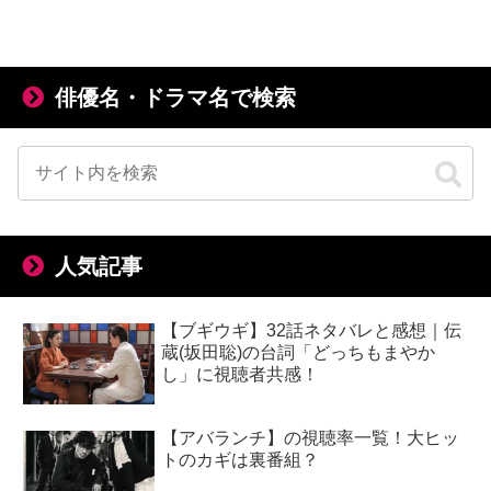
俳優名・ドラマ名で検索
人気記事
【ブギウギ】32話ネタバレと感想｜伝
蔵(坂田聡)の台詞「どっちもまやか
し」に視聴者共感！
【アバランチ】の視聴率一覧！大ヒッ
トのカギは裏番組？