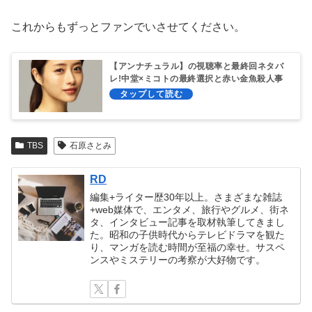
これからもずっとファンでいさせてください。
【アンナチュラル】の視聴率と最終回ネタバ
レ!中堂×ミコトの最終選択と赤い金魚殺人事
件の真相は?
TBS
石原さとみ
RD
編集+ライター歴30年以上。さまざまな雑誌
+web媒体で、エンタメ、旅行やグルメ、街ネ
タ、インタビュー記事を取材執筆してきまし
た。昭和の子供時代からテレビドラマを観た
り、マンガを読む時間が至福の幸せ。サスペ
ンスやミステリーの考察が大好物です。