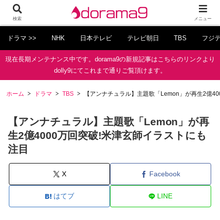
検索
メニュー
ドラマ >>
NHK
日本テレビ
テレビ朝日
TBS
フジ
現在長期メンテナンス中です。dorama9の新規記事はこちらのリンクより
dolly9にてこれまで通りご覧頂けます。
ホーム
ドラマ
TBS
【アンナチュラル】主題歌「Lemon」が再生2億4
【アンナチュラル】主題歌「Lemon」が再
生2億4000万回突破!米津玄師イラストにも
注目
X
Facebook
はてブ
LINE