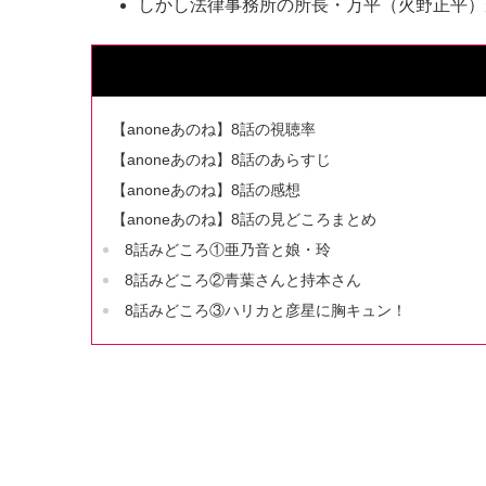
しかし法律事務所の所長・万平（火野正平）
【anoneあのね】8話の視聴率
【anoneあのね】8話のあらすじ
【anoneあのね】8話の感想
【anoneあのね】8話の見どころまとめ
8話みどころ①亜乃音と娘・玲
8話みどころ②青葉さんと持本さん
8話みどころ③ハリカと彦星に胸キュン！