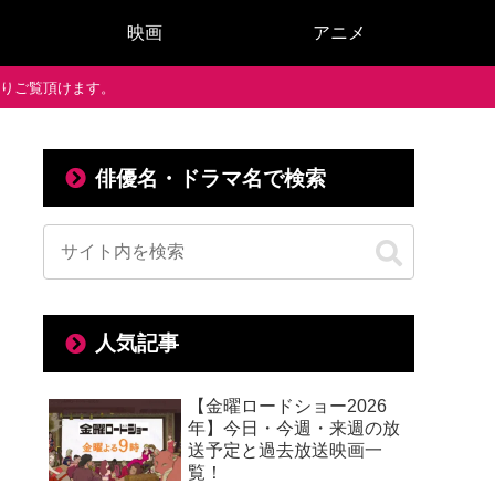
映画
アニメ
で通りご覧頂けます。
俳優名・ドラマ名で検索
人気記事
【金曜ロードショー2026
年】今日・今週・来週の放
送予定と過去放送映画一
覧！