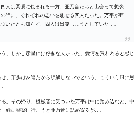
え四人は緊張に包まれる一方、亜乃音たちと出会って想像
カの話に、それぞれの思いを馳せる四人だった。万平が亜
気づいたとも知らず、四人は出発しようとしていた…。
いう。しかし彦星には好きな人がいた。愛情を買われると感じ
星は、茉歩は友達だから誤解しないでという。こういう風に思
た。
ける。その帰り、機械音に気づいた万平は中に踏み込むと、中
は一緒に警察に行こうと亜乃音に詰め寄るが…。