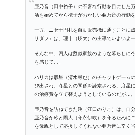
亜乃音（田中裕子）の不審な行動を目にした
活を始めてから様子がおかしい亜乃音の行動
一方、ニセ千円札を自動販売機に通すことに
サダヲ）は、理市（瑛太）の主導でいよいよ
そんな中、四人は擬似家族のような暮らしに
を感じて…。
ハリカは彦星（清水尋也）のチャットゲーム
び出され、彦星との関係を詮索される。彦星
の治療費を立て替えようとしているのだが…
亜乃音を訪ねてきた玲（江口のりこ）は、自
亜乃音が玲と陽人（守永伊吹）を守るために
を母親として応援してくれない亜乃音に辛く