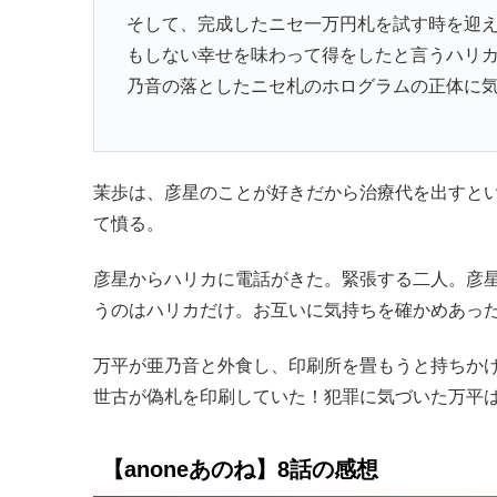
そして、完成したニセ一万円札を試す時を迎
もしない幸せを味わって得をしたと言うハリ
乃音の落としたニセ札のホログラムの正体に
茉歩は、彦星のことが好きだから治療代を出すと
て憤る。
彦星からハリカに電話がきた。緊張する二人。彦
うのはハリカだけ。お互いに気持ちを確かめあっ
万平が亜乃音と外食し、印刷所を畳もうと持ちか
世古が偽札を印刷していた！犯罪に気づいた万平
【anoneあのね】8話の感想