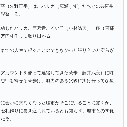
万平（火野正平）は、ハリカ（広瀬すず）たちとの共同生
を観察する。
成功したハリカ、亜乃音、るい子（小林聡美）、舵（阿部
一万円札作りに取り掛かる。
今までの人生で得ることのできなかった張り合いと安らぎ
のアカウントを使って連絡してきた茉歩（藤井武美）に呼
に思いを寄せる茉歩は、財力のある父親に掛け合って彦星
。
分に会いに来なくなった理市がそこにいることに驚くが、
ニセ札作りに巻き込まれているとも知らず、理市との関係
当たる。