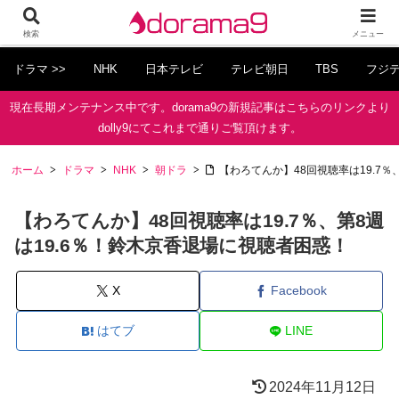
検索
メニュー
ドラマ >>
NHK
日本テレビ
テレビ朝日
TBS
フジ
現在長期メンテナンス中です。dorama9の新規記事はこちらのリンクより
dolly9にてこれまで通りご覧頂けます。
ホーム
ドラマ
NHK
朝ドラ
【わろてんか】48回視聴率は19.7％
【わろてんか】48回視聴率は19.7％、第8週
は19.6％！鈴木京香退場に視聴者困惑！
X
Facebook
はてブ
LINE
2024年11月12日