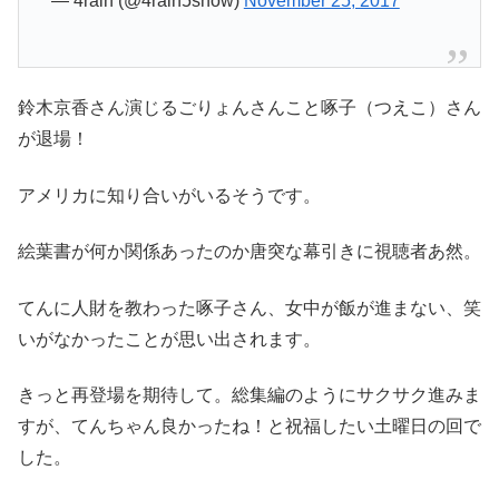
— 4rain (@4rain5snow)
November 25, 2017
鈴木京香さん演じるごりょんさんこと啄子（つえこ）さん
が退場！
アメリカに知り合いがいるそうです。
絵葉書が何か関係あったのか唐突な幕引きに視聴者あ然。
てんに人財を教わった啄子さん、女中が飯が進まない、笑
いがなかったことが思い出されます。
きっと再登場を期待して。総集編のようにサクサク進みま
すが、てんちゃん良かったね！と祝福したい土曜日の回で
した。