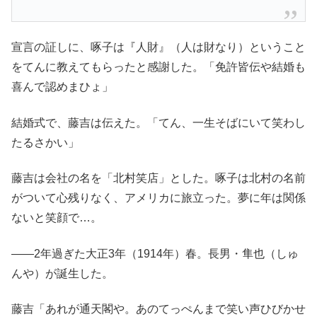
宣言の証しに、啄子は『人財』（人は財なり）ということ
をてんに教えてもらったと感謝した。「免許皆伝や結婚も
喜んで認めまひょ」
結婚式で、藤吉は伝えた。「てん、一生そばにいて笑わし
たるさかい」
藤吉は会社の名を「北村笑店」とした。啄子は北村の名前
がついて心残りなく、アメリカに旅立った。夢に年は関係
ないと笑顔で…。
――2年過ぎた大正3年（1914年）春。長男・隼也（しゅ
んや）が誕生した。
藤吉「あれが通天閣や。あのてっぺんまで笑い声ひびかせ