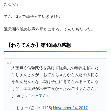
たるで」
てん「3人で頑張っていきまひょ」
通天閣を眺め決意を新たにする、てんたちだった。
【わろてんか】第48回の感想
人望無く信頼関係を築けず従業員の離反を招いた
ごりょんさんが、おてんちゃんから人財の大切さ
を学んだんやな…親は子供に育てられるっていう
けど、エエ娘が出来て良かったねごりょんさん｡ﾟ
( ﾟ`ω´ )ﾟ｡
#わろてんか
— じょー (@joe_1125)
November 24, 2017