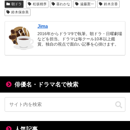
朝ドラ
松坂桃李
葵わかな
遠藤憲一
鈴木京香
鈴木保奈美
Jima
2016年からドラマ9で執筆。朝ドラ・日曜劇場
などを担当。ドラマは毎クール10本以上鑑
賞。独自の視点で面白い記事を心掛けます。
俳優名・ドラマ名で検索
人気記事