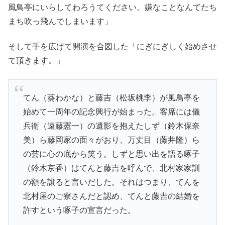
風鳥亭にいらしてわろうてください。嫌なことなんてたち
まち吹っ飛んでしまいます」
そして手を広げて開演を合図した「にぎにぎしく始めさせ
て頂きます。」
てん（葵わかな）と藤吉（松坂桃李）が風鳥亭を
始めて一周年の記念興行が始まった。客席には儀
兵衛（遠藤憲一）の遺影を抱えたしず（鈴木保奈
美）ら藤岡家の面々がおり、万丈目（藤井隆）ら
の芸に心の底から笑う。しずと思い出を語る啄子
（鈴木京香）はてんと藤吉を呼んで、北村家家訓
の額を譲ると言いだした。それはつまり、てんを
北村屋のご寮さんだと認め、てんと藤吉の結婚を
許すという啄子の宣言だった。