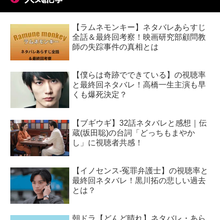
【ラムネモンキー】ネタバレあらすじ
全話＆最終回考察！映画研究部顧問教
師の失踪事件の真相とは
【僕らは奇跡でできている】の視聴率
と最終回ネタバレ！高橋一生主演も早
くも爆死決定？
【ブギウギ】32話ネタバレと感想｜伝
蔵(坂田聡)の台詞「どっちもまやか
し」に視聴者共感！
【イノセンス-冤罪弁護士】の視聴率と
最終回ネタバレ！黒川拓の悲しい過去
とは？
朝ドラ【どんど晴れ】ネタバレ・あら